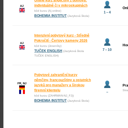
Online kurz angličtiny z domova:
individuálně či v mikroskupinách
AJ
Onl
kód kurzu (Aj online)
1 – 4
BOHEMIA INSTITUT
(Jazyková škola)
Intenzivní pobytový kurz - Středně
Pokročilí - Čertovy kameny 2026
AJ
Ho
kód kurzu (Jeseníky)
7 – 10
TUČEK ENGLISH
(Jazyková škola
TUČEK ENGLISH)
Pobytové zahraniční kurzy
němčiny, francouzštiny a ostatních
FR, NJ
jazyků pro manažery a širokou
Pr
firemní klientelu
Str
–
kód kurzu (ZAHRMAN-NJ_FJ))
BOHEMIA INSTITUT
(Jazyková škola)