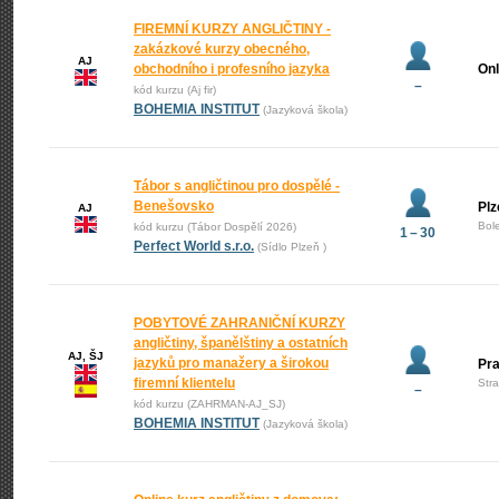
FIREMNÍ KURZY ANGLIČTINY -
zakázkové kurzy obecného,
AJ
obchodního i profesního jazyka
Onl
–
kód kurzu (Aj fir)
BOHEMIA INSTITUT
(Jazyková škola)
Tábor s angličtinou pro dospělé -
Benešovsko
Plz
AJ
Bol
kód kurzu (Tábor Dospělí 2026)
1 – 30
Perfect World s.r.o.
(Sídlo Plzeň )
POBYTOVÉ ZAHRANIČNÍ KURZY
angličtiny, španělštiny a ostatních
AJ, ŠJ
jazyků pro manažery a širokou
Pr
firemní klientelu
Str
–
kód kurzu (ZAHRMAN-AJ_SJ)
BOHEMIA INSTITUT
(Jazyková škola)