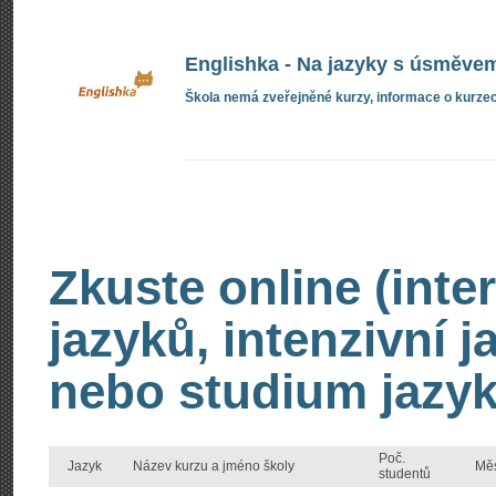
Englishka - Na jazyky s úsměve
Škola nemá zveřejněné kurzy, informace o kurzec
Zkuste online (inte
jazyků, intenzivní 
nebo studium jazyk
Poč.
Jazyk
Název kurzu a jméno školy
Mě
studentů