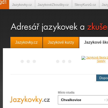
Jazykovky.cz
JazykovéZkoušky.cz
SlevyKurzů.cz
Jaz
Španělština on-line
Italština on-line
Tlumočení-Překlady.
Jazykovky.cz
Jazykové kurzy
Jazykové šk
Dopor
Místo studia