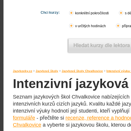
Chci kurzy:
konkrétní pokročilosti
s d
v určitých hodinách
přípr
Jazykovky.cz
>
Jazykové školy
>
Jazykové školy Chvalkovice
>
Intenzivní výuka
Intenzivní jazykov
Seznam jazykových škol Chvalkovice nabízejících 
intenzivních kurzů cizích jazyků. Kvalitu každé jazy
intenzivní výuky hodnotí její studenti, kteří vyplňuj
formuláře
- přečtěte si
recenze, reference a hodno
Chvalkovice
a vyberte si jazykovou školu, kterou do