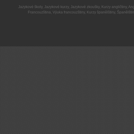
Jazykové školy
,
Jazykové kurzy
,
Jazykové zkoušky
,
Kurzy angličtiny
,
Ang
Francouzština
,
Výuka francouzštiny
,
Kurzy španělštiny
,
Španělšti