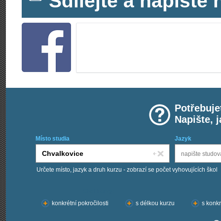
Sdílejte a napišt
Potřebuje
Napište, 
Místo studia
Jazyk
Určete místo, jazyk a druh kurzu - zobrazí se počet vyhovujících škol
Chci kurzy:
konkrétní pokročilosti
s délkou kurzu
s konkr