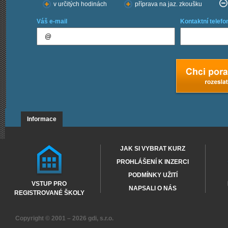
v určitých hodinách
příprava na jaz. zkoušku
Váš e-mail
Kontaktní telefo
Informace
JAK SI VYBRAT KURZ
PROHLÁŠENÍ K INZERCI
PODMÍNKY UŽITÍ
VSTUP PRO
NAPSALI O NÁS
REGISTROVANÉ ŠKOLY
Copyright © 2001 – 2026
gdi, s.r.o.