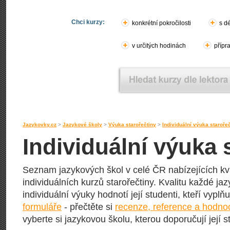
Chci kurzy:
konkrétní pokročilosti
s d
v určitých hodinách
přípr
Jazykovky.cz
>
Jazykové školy
>
Výuka starořečtiny
>
Individuální výuka staroře
Individuální výuka 
Seznam jazykových škol v celé ČR nabízejících kva
individuálních kurzů starořečtiny. Kvalitu každé jaz
individuální výuky hodnotí její studenti, kteří vyplň
formuláře
- přečtěte si
recenze, reference a hodno
vyberte si jazykovou školu, kterou doporučují její s