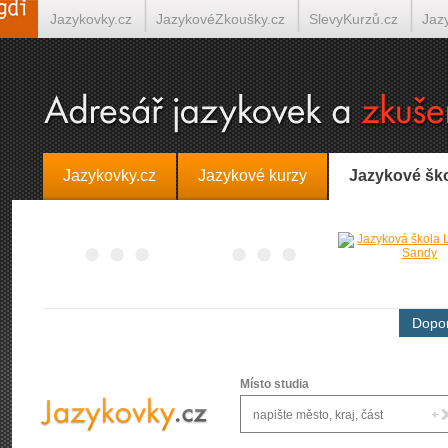
Jazykovky.cz
JazykovéZkoušky.cz
SlevyKurzů.cz
Jaz
Španělština on-line
Italština on-line
Tlumočení-Překlady.
Jazykovky.cz
Jazykové kurzy
Jazykové šk
Dopor
Místo studia