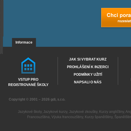
Informace
JAK SI VYBRAT KURZ
PROHLÁŠENÍ K INZERCI
PODMÍNKY UŽITÍ
VSTUP PRO
NAPSALI O NÁS
REGISTROVANÉ ŠKOLY
Copyright © 2001 – 2026
gdi, s.r.o.
Jazykové školy
,
Jazykové kurzy
,
Jazykové zkoušky
,
Kurzy angličtiny
,
Ang
Francouzština
,
Výuka francouzštiny
,
Kurzy španělštiny
,
Španělšti