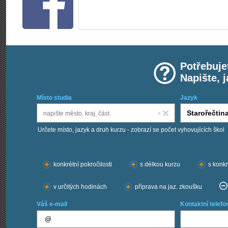
Potřebuje
Napište, 
Místo studia
Jazyk
Určete místo, jazyk a druh kurzu - zobrazí se počet vyhovujících škol
Chci kurzy:
konkrétní pokročilosti
s délkou kurzu
s konkr
v určitých hodinách
příprava na jaz. zkoušku
Váš e-mail
Kontaktní telefo