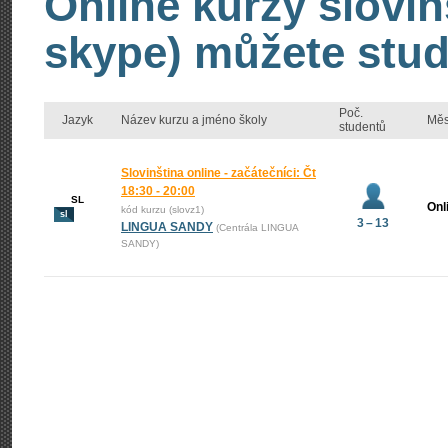
Online kurzy slovin
skype) můžete stud
Poč.
Jazyk
Název kurzu a jméno školy
Měs
studentů
Slovinština online - začátečníci: Čt
18:30 - 20:00
SL
Onl
kód kurzu (slovz1)
sl
3 – 13
LINGUA SANDY
(Centrála LINGUA
SANDY)