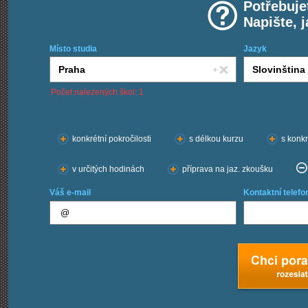
Potřebuje
Napište, 
Místo studia
Jazyk
Počet nalezených škol: 1
Chci kurzy:
konkrétní pokročilosti
s délkou kurzu
s konkr
v určitých hodinách
příprava na jaz. zkoušku
Váš e-mail
Kontaktní telefo