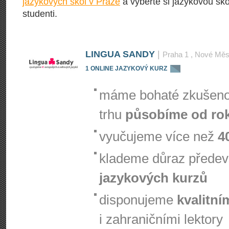
jazykových škol v Praze
a vyberte si jazykovou škol
studenti.
LINGUA SANDY
|
Praha 1
, Nové Měs
1 ONLINE JAZYKOVÝ KURZ
sl
máme bohaté zkušenos
trhu
působíme od ro
vyučujeme více než
4
klademe důraz přede
jazykových kurzů
disponujeme
kvalitní
i zahraničními lektory