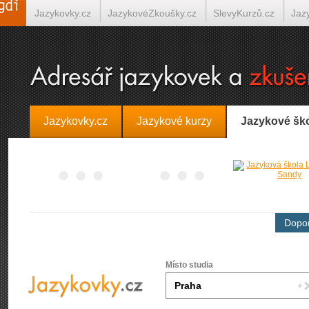
Jazykovky.cz
JazykovéZkoušky.cz
SlevyKurzů.cz
Jaz
Španělština on-line
Italština on-line
Tlumočení-Překlady.
Jazykovky.cz
Jazykové kurzy
Jazykové šk
Dopor
Místo studia