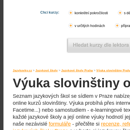
Chci kurzy:
konkrétní pokročilosti
s d
v určitých hodinách
přípr
Jazykovky.cz
>
Jazykové školy
>
Jazykové školy Praha
>
Výuka slovinštiny Prah
Výuka slovinštiny o
Seznam jazykových škol se sídlem v Praze nabízejí
online kurzů slovinštiny. Výuka probíhá přes intern
Facetime...) nebo samostudiem - e-learningové text
každé jazykové školy a její online výuky hodnotí její
naše nezávislé
formuláře
- přečtěte si
recenze, re