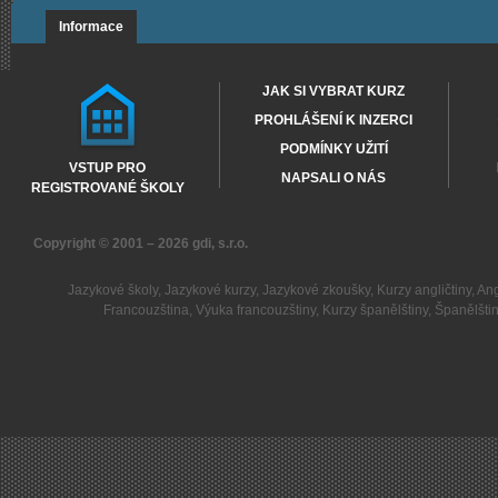
Informace
JAK SI VYBRAT KURZ
PROHLÁŠENÍ K INZERCI
PODMÍNKY UŽITÍ
VSTUP PRO
NAPSALI O NÁS
REGISTROVANÉ ŠKOLY
Copyright © 2001 – 2026
gdi, s.r.o.
Jazykové školy
,
Jazykové kurzy
,
Jazykové zkoušky
,
Kurzy angličtiny
,
Ang
Francouzština
,
Výuka francouzštiny
,
Kurzy španělštiny
,
Španělšti