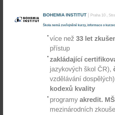
BOHEMIA INSTITUT
|
Praha 10
, Str
Škola nemá zveřejněné kurzy, informace o kurzec
více než
33 let zkuše
přístup
zakládající certifiko
jazykových škol ČR),
vzdělávání dospělých)
kodexů kvality
programy
akredit. M
mezinárodních zkouš