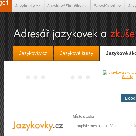
Jazykovky.cz
JazykovéZkoušky.cz
SlevyKurzů.cz
Jaz
Španělština on-line
Italština on-line
Tlumočení-Překlady.
Jazykovky.cz
Jazykové kurzy
Jazykové šk
Dopor
Místo studia