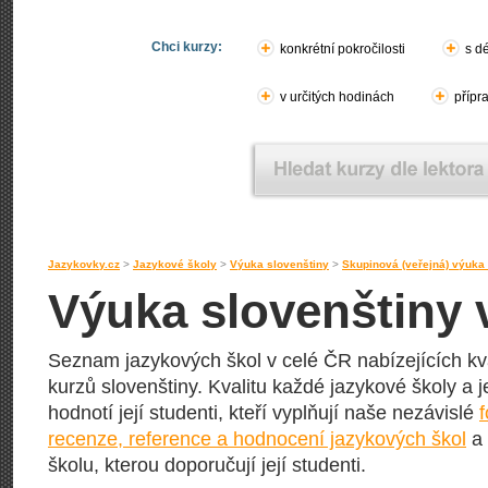
Chci kurzy:
konkrétní pokročilosti
s d
v určitých hodinách
přípr
Jazykovky.cz
>
Jazykové školy
>
Výuka slovenštiny
>
Skupinová (veřejná) výuka
Výuka slovenštiny 
Seznam jazykových škol v celé ČR nabízejících kv
kurzů slovenštiny. Kvalitu každé jazykové školy a 
hodnotí její studenti, kteří vyplňují naše nezávislé
recenze, reference a hodnocení jazykových škol
a 
školu, kterou doporučují její studenti.