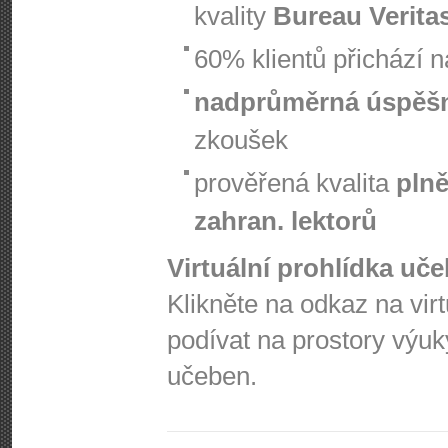
kvality
Bureau Verita
60% klientů přichází 
nadprůměrná úspěš
zkoušek
prověřená kvalita
plně
zahran. lektorů
Virtuální prohlídka uč
Klikněte na odkaz na vir
podívat na prostory výuk
učeben.