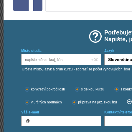
Potřebuje
Napište, 
Místo studia
Jazyk
Určete místo, jazyk a druh kurzu - zobrazí se počet vyhovujících škol
Chci kurzy:
konkrétní pokročilosti
s délkou kurzu
s konkr
v určitých hodinách
příprava na jaz. zkoušku
Váš e-mail
Kontaktní telefo