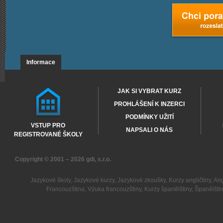
Informace
JAK SI VYBRAT KURZ
PROHLÁŠENÍ K INZERCI
PODMÍNKY UŽITÍ
VSTUP PRO
NAPSALI O NÁS
REGISTROVANÉ ŠKOLY
Copyright © 2001 – 2026
gdi, s.r.o.
Jazykové školy
,
Jazykové kurzy
,
Jazykové zkoušky
,
Kurzy angličtiny
,
Ang
Francouzština
,
Výuka francouzštiny
,
Kurzy španělštiny
,
Španělšti