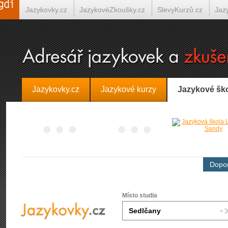
Jazykovky.cz
JazykovéZkoušky.cz
SlevyKurzů.cz
Jaz
Španělština on-line
Italština on-line
Tlumočení-Překlady.
Jazykovky.cz
Jazykové kurzy
Jazykové šk
Dopor
Místo studia