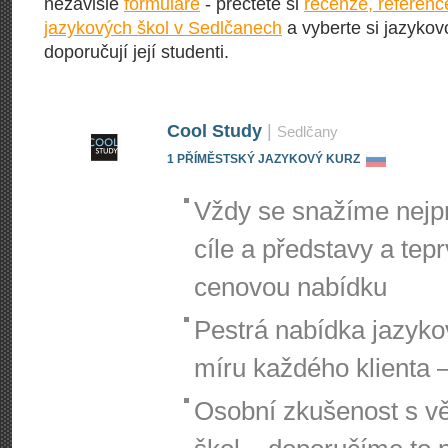
nezávislé
formuláře
- přečtěte si
recenze, referenc
jazykových škol v Sedlčanech
a vyberte si jazykov
doporučují její studenti.
Cool Study
|
Sedlčany
1 PŘÍMĚSTSKÝ JAZYKOVÝ KURZ
Vždy se snažíme nejpr
cíle a představy a te
cenovou nabídku
Pestrá nabídka jazyko
míru každého klienta –
Osobní zkušenost s vě