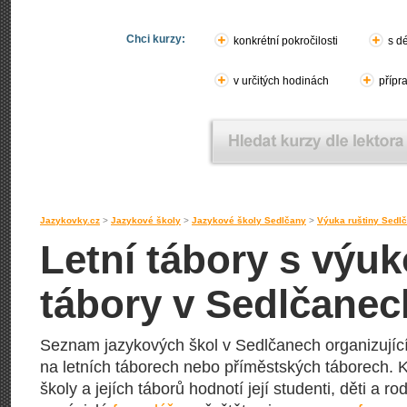
Chci kurzy:
konkrétní pokročilosti
s d
v určitých hodinách
přípr
Jazykovky.cz
>
Jazykové školy
>
Jazykové školy Sedlčany
>
Výuka ruštiny Sedl
Letní tábory s výuk
tábory v Sedlčanec
Seznam jazykových škol v Sedlčanech organizujícíc
na letních táborech nebo příměstských táborech. K
školy a jejích táborů hodnotí její studenti, děti a ro