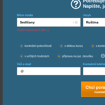
Potřebuje
Napište, 
Místo studia
Jazyk
Počet nalezených škol: 1
Chci kurzy:
konkrétní pokročilosti
s délkou kurzu
s konkr
v určitých hodinách
příprava na jaz. zkoušku
Váš e-mail
Kontaktní telefo