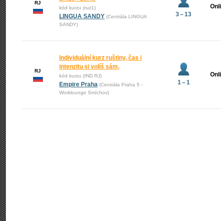
RJ
Onl
kód kurzu (ruz1)
3 – 13
LINGUA SANDY
(Centrála LINGUA
SANDY)
Individuální kurz ruštiny, čas i
intenzitu si volíš sám,
RJ
Onl
kód kurzu (IND RJ)
1 – 1
Empire Praha
(Centrála Praha 5 -
Worklounge Smíchov)