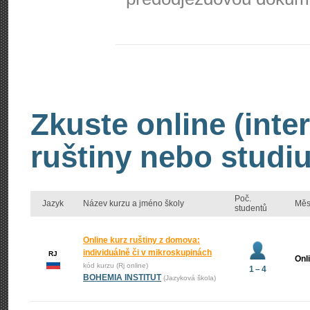
Zkuste online (inte
ruštiny nebo studiu
Poč.
Jazyk
Název kurzu a jméno školy
Měs
studentů
Online kurz ruštiny z domova:
individuálně či v mikroskupinách
RJ
Onl
kód kurzu (Rj online)
1 – 4
BOHEMIA INSTITUT
(Jazyková škola)