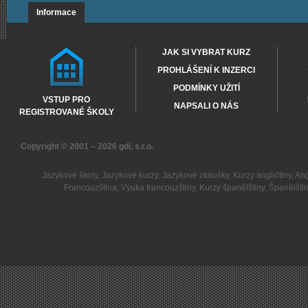
Informace
JAK SI VYBRAT KURZ
PROHLÁŠENÍ K INZERCI
PODMÍNKY UŽITÍ
VSTUP PRO
NAPSALI O NÁS
REGISTROVANÉ ŠKOLY
Copyright © 2001 – 2026
gdi, s.r.o.
Jazykové školy
,
Jazykové kurzy
,
Jazykové zkoušky
,
Kurzy angličtiny
,
Ang
Francouzština
,
Výuka francouzštiny
,
Kurzy španělštiny
,
Španělšti