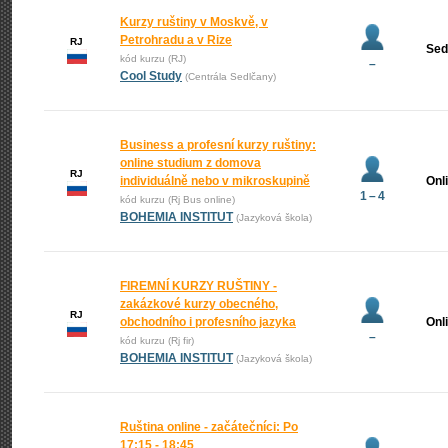
Kurzy ruštiny v Moskvě, v
Petrohradu a v Rize
RJ
Sed
kód kurzu (RJ)
–
Cool Study
(Centrála Sedlčany)
Business a profesní kurzy ruštiny:
online studium z domova
RJ
individuálně nebo v mikroskupině
Onl
1 – 4
kód kurzu (Rj Bus online)
BOHEMIA INSTITUT
(Jazyková škola)
FIREMNÍ KURZY RUŠTINY -
zakázkové kurzy obecného,
RJ
obchodního i profesního jazyka
Onl
–
kód kurzu (Rj fir)
BOHEMIA INSTITUT
(Jazyková škola)
Ruština online - začátečníci: Po
17:15 - 18:45