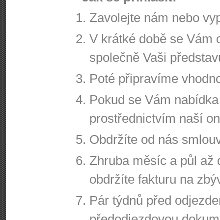
Zavolejte nám nebo vypl
V krátké době se Vám 
společně Vaši představ
Poté připravíme vhodn
Pokud se Vám nabídka l
prostřednictvím naší o
Obdržíte od nás smlouv
Zhruba měsíc a půl až
obdržíte fakturu na zbý
Pár týdnů před odjezd
předodjezdovou dokum