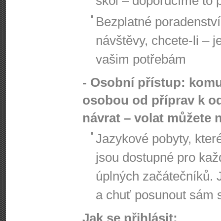
škol – doporučíme to 
Bezplatné poradenství
návštěvy, chcete-li – 
vašim potřebám
- Osobní přístup: komu
osobou od příprav k od
návrat – volat můžete 
Jazykové pobyty, kte
jsou dostupné pro kaž
úplných začátečníků. 
a chuť posunout sám s
Jak se přihlásit: