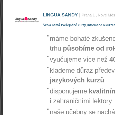
LINGUA SANDY
|
Praha 1
, Nové Měs
Škola nemá zveřejněné kurzy, informace o kurzec
máme bohaté zkušenos
trhu
působíme od ro
vyučujeme více než
4
klademe důraz přede
jazykových kurzů
disponujeme
kvalitní
i zahraničními lektory
naše učebny se nachá