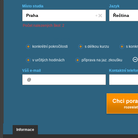
Místo studia
Jazyk
Počet nalezených škol: 2
Chci kurzy:
konkrétní pokročilosti
s délkou kurzu
s konkr
v určitých hodinách
příprava na jaz. zkoušku
Váš e-mail
Kontaktní telefo
Informace