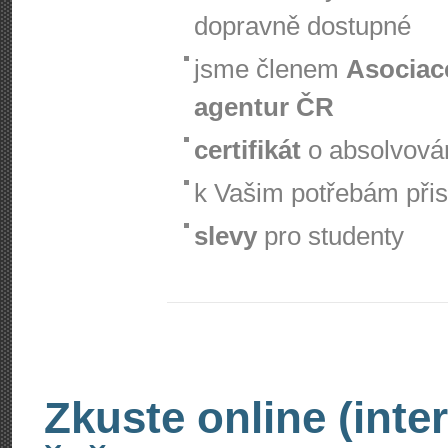
dopravně dostupné
jsme členem
Asociac
agentur ČR
certifikát
o absolvová
k Vašim potřebám při
slevy
pro studenty
Zkuste online (inte