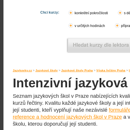
Chci kurzy:
konkrétní pokročilosti
s d
v určitých hodinách
přípr
Jazykovky.cz
>
Jazykové školy
>
Jazykové školy Praha
>
Výuka řečtiny Praha
>
Intenzivní jazyková
Seznam jazykových škol v Praze nabízejících kvali
kurzů řečtiny. Kvalitu každé jazykové školy a její i
její studenti, kteří vyplňují naše nezávislé
formulář
reference a hodnocení jazykových škol v Praze
a v
školu, kterou doporučují její studenti.