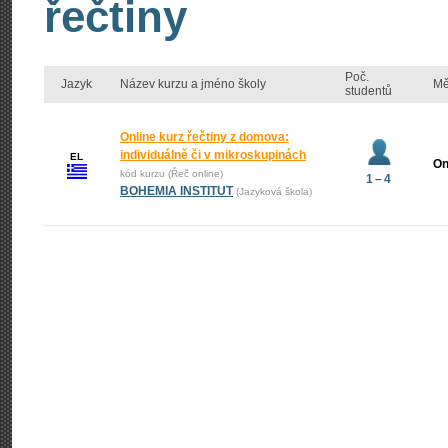
řečtiny
Poč.
Jazyk
Název kurzu a jméno školy
Mě
studentů
Online kurz řečtiny z domova:
individuálně či v mikroskupinách
EL
On
kód kurzu (Řeč online)
1 – 4
BOHEMIA INSTITUT
(Jazyková škola)