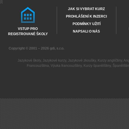
JAK SI VYBRAT KURZ
PROHLÁŠENÍ K INZERCI
PODMÍNKY UŽITÍ
VSTUP PRO
NAPSALI O NÁS
REGISTROVANÉ ŠKOLY
Copyright © 2001 – 2026
gdi, s.r.o.
Jazykové školy
,
Jazykové kurzy
,
Jazykové zkoušky
,
Kurzy angličtiny
,
Ang
Francouzština
,
Výuka francouzštiny
,
Kurzy španělštiny
,
Španělšti