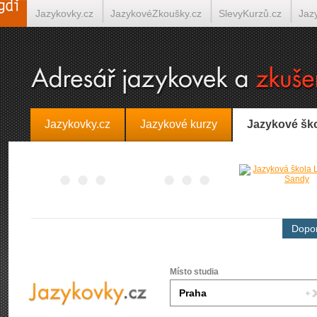
Jazykovky.cz
JazykovéZkoušky.cz
SlevyKurzů.cz
Jaz
Španělština on-line
Italština on-line
Tlumočení-Překlady.
Jazykovky.cz
Jazykové kurzy
Jazykové šk
Dopor
Místo studia