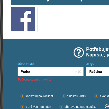
Potřebuje
Napište, 
Místo studia
Jazyk
Počet nalezených škol: 2
Chci kurzy:
konkrétní pokročilosti
s délkou kurzu
s konkr
v určitých hodinách
příprava na jaz. zkoušku