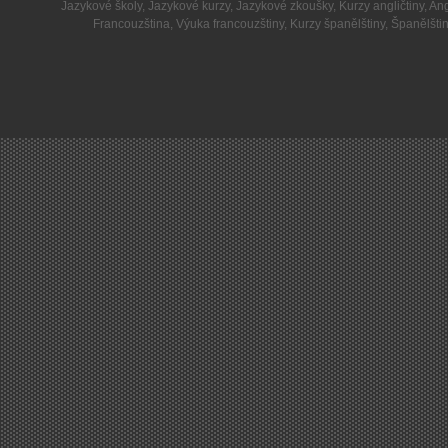
Jazykové školy
,
Jazykové kurzy
,
Jazykové zkoušky
,
Kurzy angličtiny
,
Ang
Francouzština
,
Výuka francouzštiny
,
Kurzy španělštiny
,
Španělšti