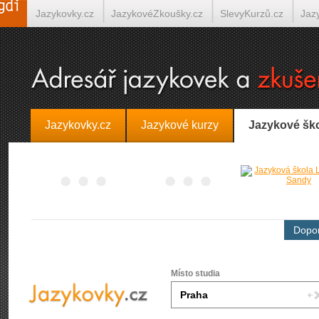
Jazykovky.cz
JazykovéZkoušky.cz
SlevyKurzů.cz
Jaz
Španělština on-line
Italština on-line
Tlumočení-Překlady.
Jazykovky.cz
Jazykové kurzy
Jazykové šk
Dopor
Místo studia