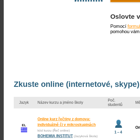
Oslovte 
Pomocí
formu
pomohou vám 
Zkuste online (internetové, skype)
Poč.
Jazyk
Název kurzu a jméno školy
Mě
studentů
Online kurz řečtiny z domova:
individuálně či v mikroskupinách
EL
On
kód kurzu (Řeč online)
1 – 4
BOHEMIA INSTITUT
(Jazyková škola)