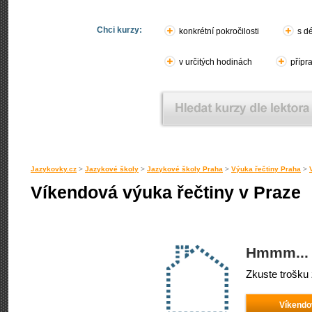
Chci kurzy:
konkrétní pokročilosti
s d
v určitých hodinách
přípr
Jazykovky.cz
>
Jazykové školy
>
Jazykové školy Praha
>
Výuka řečtiny Praha
>
Víkendová výuka řečtiny v Praze
Hmmm... 
Zkuste trošku 
Víkendo