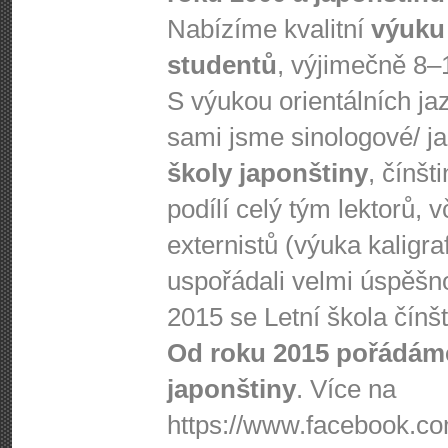
Nabízíme kvalitní
výuku
studentů
, výjimečně 8–
S výukou orientálních j
sami jsme sinologové/ j
školy japonštiny
, čínšt
podílí celý tým lektorů, 
externistů (výuka kaligra
uspořádali velmi úspěšnou
2015 se Letní škola čínš
Od roku 2015 pořádáme
japonštiny
. Více na
https://www.fa­cebook.com