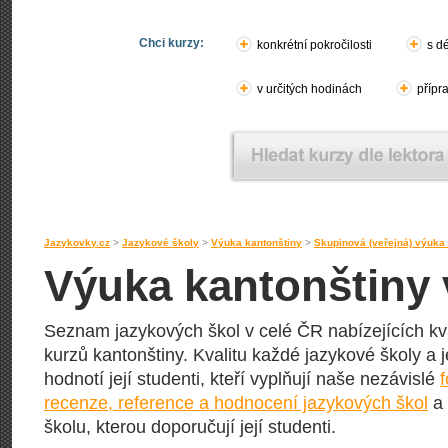
Chci kurzy:
konkrétní pokročilosti
s d
v určitých hodinách
přípr
Jazykovky.cz
>
Jazykové školy
>
Výuka kantonštiny
>
Skupinová (veřejná) výuka
Výuka kantonštiny 
Seznam jazykových škol v celé ČR nabízejících kv
kurzů kantonštiny. Kvalitu každé jazykové školy a 
hodnotí její studenti, kteří vyplňují naše nezávislé
recenze, reference a hodnocení jazykových škol
a 
školu, kterou doporučují její studenti.