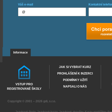
Váš e-mail
Kontaktní telefo
Informace
JAK SI VYBRAT KURZ
PROHLÁŠENÍ K INZERCI
PODMÍNKY UŽITÍ
VSTUP PRO
NAPSALI O NÁS
REGISTROVANÉ ŠKOLY
Copyright © 2001 – 2026
gdi, s.r.o.
Jazykové školy
,
Jazykové kurzy
,
Jazykové zkoušky
,
Kurzy angličtiny
,
Ang