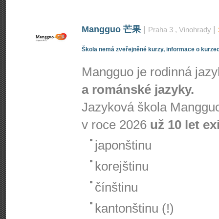
Mangguo 芒果
|
|
Praha 3
, Vinohrady
Škola nemá zveřejněné kurzy, informace o kurzec
Mangguo je rodinná jaz
a románské jazyky.
Jazyková škola Mangguo
v roce 2026
už 10 let ex
japonštinu
korejštinu
čínštinu
kantonštinu (!)