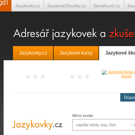
Jazykovky.cz
JazykovéZkoušky.cz
SlevyKurzů.cz
Jaz
Španělština on-line
Italština on-line
Tlumočení-Překlady.
Jazykovky.cz
Jazykové kurzy
Jazykové šk
Dopor
Místo studia