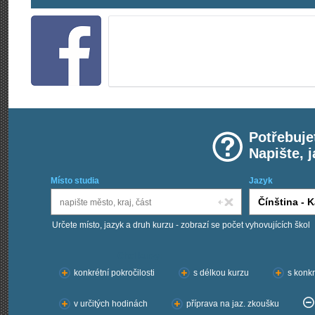
Potřebuje
Napište, 
Místo studia
Jazyk
Určete místo, jazyk a druh kurzu - zobrazí se počet vyhovujících škol
Chci kurzy:
konkrétní pokročilosti
s délkou kurzu
s konkr
v určitých hodinách
příprava na jaz. zkoušku