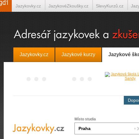
Jazykovky.cz
JazykovéZkoušky.cz
SlevyKurzů.cz
Jaz
Španělština on-line
Italština on-line
Tlumočení-Překlady.
Jazykovky.cz
Jazykové kurzy
Jazykové šk
Dopor
Místo studia