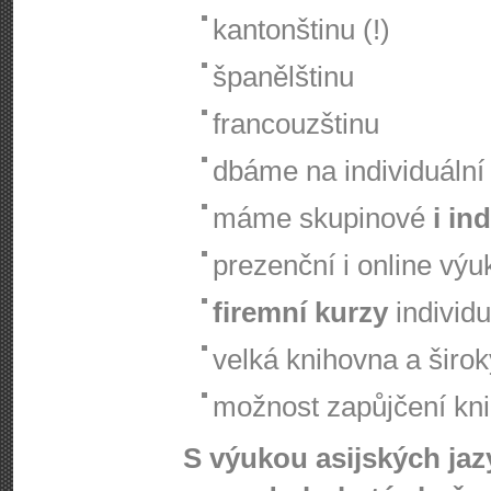
kantonštinu (!)
španělštinu
francouzštinu
dbáme na individuální 
máme skupinové
i in
prezenční i online výu
firemní kurzy
individu
velká knihovna a širo
možnost zapůjčení knih
S výukou asijských ja