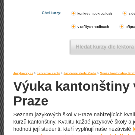
Chci kurzy:
konkrétní pokročilosti
s d
v určitých hodinách
přípr
Jazykovky.cz
>
Jazykové školy
>
Jazykové školy Praha
>
Výuka kantonštiny Pra
Výuka kantonštiny 
Praze
Seznam jazykových škol v Praze nabízejících kval
kurzů kantonštiny. Kvalitu každé jazykové školy a 
hodnotí její studenti, kteří vyplňují naše nezávislé