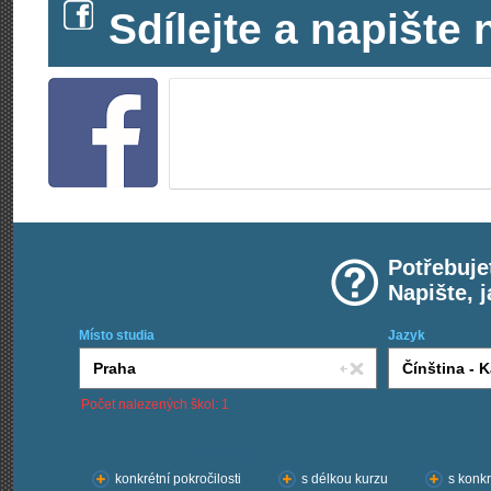
Sdílejte a napišt
Potřebuje
Napište, 
Místo studia
Jazyk
Počet nalezených škol: 1
Chci kurzy:
konkrétní pokročilosti
s délkou kurzu
s konkr