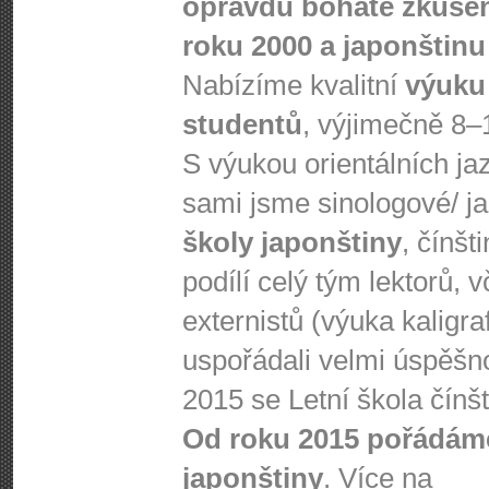
opravdu bohaté zkušen
roku 2000 a japonštinu 
Nabízíme kvalitní
výuku
studentů
, výjimečně 8–
S výukou orientálních j
sami jsme sinologové/ j
školy japonštiny
, čínšt
podílí celý tým lektorů, 
externistů (výuka kaligra
uspořádali velmi úspěšnou
2015 se Letní škola čínš
Od roku 2015 pořádáme
japonštiny
. Více na