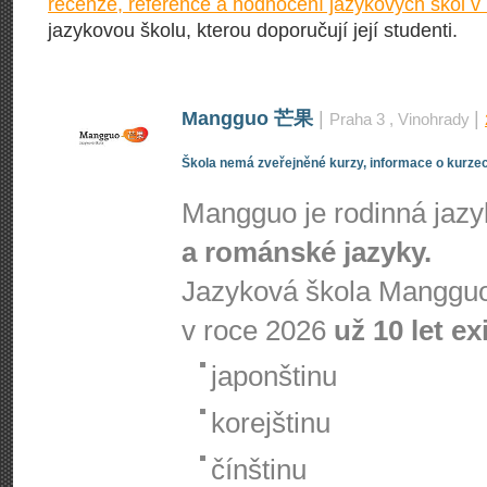
recenze, reference a hodnocení jazykových škol v
jazykovou školu, kterou doporučují její studenti.
Mangguo 芒果
|
|
Praha 3
, Vinohrady
Škola nemá zveřejněné kurzy, informace o kurzec
Mangguo je rodinná jaz
a románské jazyky.
Jazyková škola Mangguo
v roce 2026
už 10 let ex
japonštinu
korejštinu
čínštinu