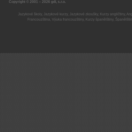
Copyright © 2001 – 2026
gdi, s.r.o.
Jazykové školy
,
Jazykové kurzy
,
Jazykové zkoušky
,
Kurzy angličtiny
,
Ang
Francouzština
,
Výuka francouzštiny
,
Kurzy španělštiny
,
Španělšti