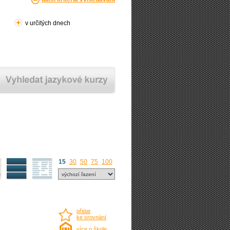
v určitých dnech
15
30
50
75
100
přidat
ke srovnání
více o škole