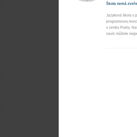
Škola nemá zveřej
Jazyková škola s p
programovou konce
v centru Prahy. N
navíc můžete nejp