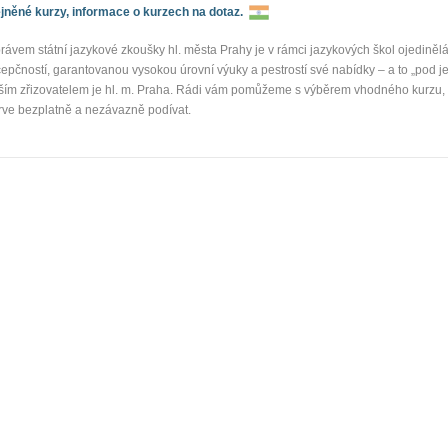
něné kurzy, informace o kurzech na dotaz.
rávem státní jazykové zkoušky hl. města Prahy je v rámci jazykových škol ojediněl
pčností, garantovanou vysokou úrovní výuky a pestrostí své nabídky – a to „pod j
aším zřizovatelem je hl. m. Praha. Rádi vám pomůžeme s výběrem vhodného kurzu, 
rve bezplatně a nezávazně podívat.