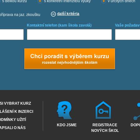
s délkou kurzu
s konkrétní intenzitou výuky
v určitých dnech
další kritéria
příprava na jaz. zkoušku
Kontaktní telefon (kam škola zavolá)
Vaše požadav
SI VYBRAT KURZ
ÁŠENÍ K INZERCI
DMÍNKY UŽITÍ
KDO JSME
REGISTRACE
DOP
APSALI O NÁS
NOVÝCH ŠKOL