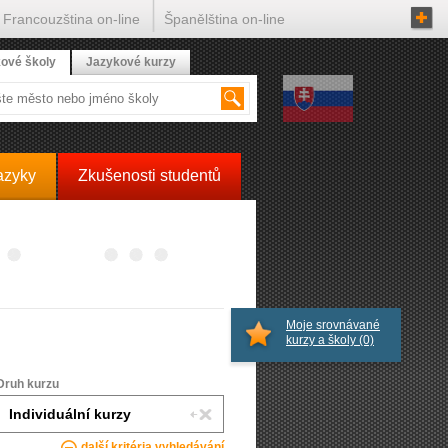
Francouzština on-line
Španělština on-line
ové školy
Jazykové kurzy
azyky
Zkušenosti studentů
Moje srovnávané
kurzy a školy
(0)
Druh kurzu
další kritéria vyhledávání