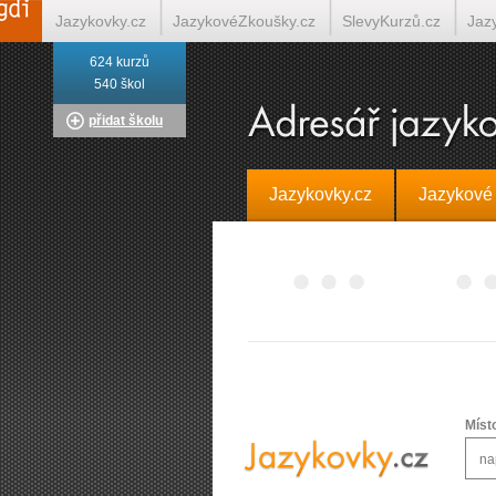
Jazykovky.cz
JazykovéZkoušky.cz
SlevyKurzů.cz
Jaz
624 kurzů
Italština on-line
Tlumočení-Překlady.cz
Překládá.cz
T
540 škol
přidat školu
Jazykovky.cz
Jazykové
Míst