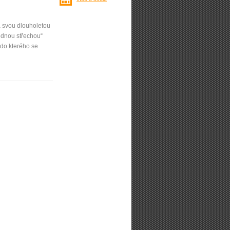
á svou dlouholetou
ednou střechou“
do kterého se