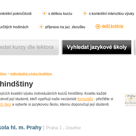
nkrétní pokročilosti
s délkou kurzu
s konkrétní intenzitou výuky
další kritéria
 určitých hodinách
příprava na jaz. zkoušku
štiny
>
Individuální výuka hindštiny
 hindštiny
cích kvalitní výuku individuálních kurzů hindštiny. Kvalitu každé
dnotí její studenti, kteří vyplňují naše nezávislé
formuláře
- přečtěte si
ch škol
a vyberte si jazykovou školu, kterou doporučují její studenti.
ola hl. m. Prahy
|
Praha 1
, Josefov