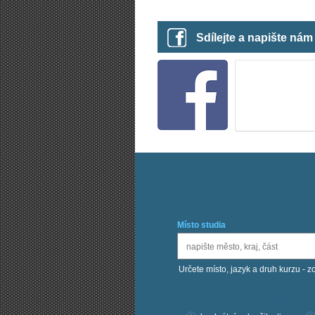
Sdílejte a napište ná
Místo studia
Určete místo, jazyk a druh kurzu - z
Chci kurzy: