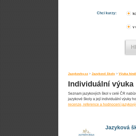
Chci kurzy:
ko
v
Jazykovky.cz
>
Jazykové školy
>
Výuka hind
Individuální výuka
Seznam jazykových škol v celé ČR nabízejí
jazykové školy a její individuální výuky ho
recenze, reference a hodnocení jazykový
Jazyková šk