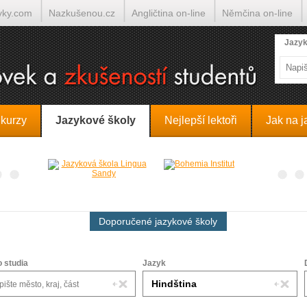
yky.com
Nazkušenou.cz
Angličtina on-line
Němčina on-line
lumočí.cz
Jazyk
 kurzy
Jazykové školy
Nejlepší lektoři
Jak na j
Doporučené jazykové školy
o studia
Jazyk