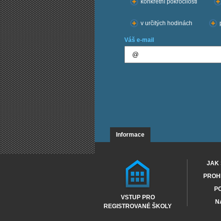
konkrétní pokročilosti
v určitých hodinách
Váš e-mail
Informace
JAK 
PROHL
PO
VSTUP PRO
N
REGISTROVANÉ ŠKOLY