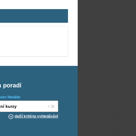
m poradí
kurz hledáte
další kritéria vyhledávání