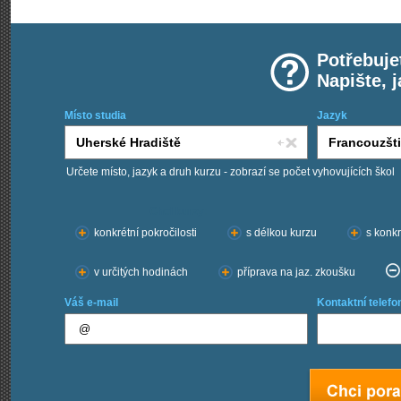
Potřebuje
Napište, 
Místo studia
Jazyk
Určete místo, jazyk a druh kurzu - zobrazí se počet vyhovujících škol
Chci kurzy:
konkrétní pokročilosti
s délkou kurzu
s konkr
v určitých hodinách
příprava na jaz. zkoušku
Váš e-mail
Kontaktní telefo