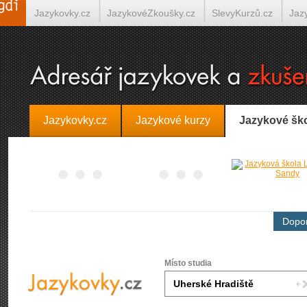
Jazykovky.cz
JazykovéZkoušky.cz
SlevyKurzů.cz
Jaz
Španělština on-line
Italština on-line
Tlumočení-Překlady.
Jazykovky.cz
Jazykové kurzy
Jazykové šk
Dopor
Místo studia