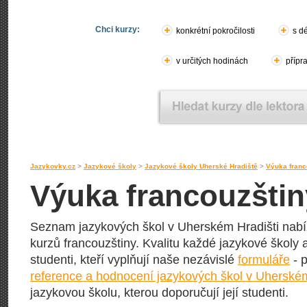
Chci kurzy:
konkrétní pokročilosti
s d
v určitých hodinách
přípr
Jazykovky.cz
>
Jazykové školy
>
Jazykové školy Uherské Hradiště
>
Výuka franc
Výuka francouzštin
Seznam jazykových škol v Uherském Hradišti nabíze
kurzů francouzštiny. Kvalitu každé jazykové školy a 
studenti, kteří vyplňují naše nezávislé
formuláře
- p
reference a hodnocení jazykových škol v Uherském
jazykovou školu, kterou doporučují její studenti.