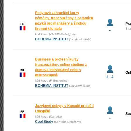
Pobytové zahraniční kurzy
němčiny, francouzštiny a ostatních
jazyků pro manažery a širokou
Pr
FR
firemní klientelu
Str
–
kód kurzu (ZAHRMAN-NJ_FJ))
BOHEMIA INSTITUT
(Jazyková škola)
Business a profesní kurzy
francouzštiny: online studium z
domova individuálně nebo v
FR
Onl
mikroskupině
1 – 4
kód kurzu (Fj Bus online)
BOHEMIA INSTITUT
(Jazyková škola)
Jazykové pobyty v Kanadě pro děti
i dospělé
FR
Se
kód kurzu (Canada)
–
Cool Study
(Centrála Sedlčany)