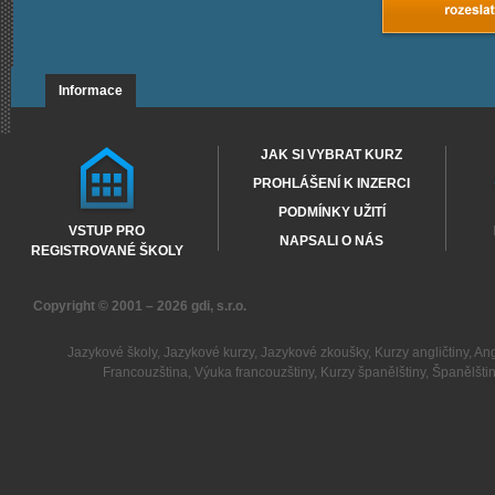
Informace
JAK SI VYBRAT KURZ
PROHLÁŠENÍ K INZERCI
PODMÍNKY UŽITÍ
VSTUP PRO
NAPSALI O NÁS
REGISTROVANÉ ŠKOLY
Copyright © 2001 – 2026
gdi, s.r.o.
Jazykové školy
,
Jazykové kurzy
,
Jazykové zkoušky
,
Kurzy angličtiny
,
Ang
Francouzština
,
Výuka francouzštiny
,
Kurzy španělštiny
,
Španělšti