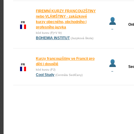
FIREMNÍ KURZY FRANCOUZŠTINY
nebo VLÁMŠTINY - zakázkové
kurzy obecného, obchodního i
FR
Onl
profesního jazyka
–
kód kurzu (Fj+V fir)
BOHEMIA INSTITUT
(Jazyková škola)
Kurzy francouzštiny ve Francii pro
děti i dospělé
FR
Se
kód kurzu (FJ)
–
Cool Study
(Centrála Sedlčany)