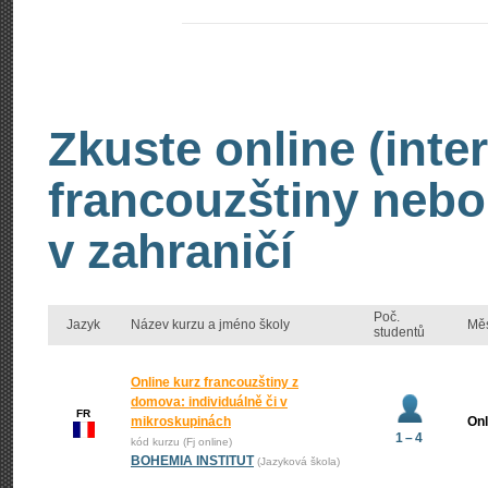
Zkuste online (inte
francouzštiny nebo
v zahraničí
Poč.
Jazyk
Název kurzu a jméno školy
Mě
studentů
Online kurz francouzštiny z
domova: individuálně či v
FR
mikroskupinách
Onl
1 – 4
kód kurzu (Fj online)
BOHEMIA INSTITUT
(Jazyková škola)