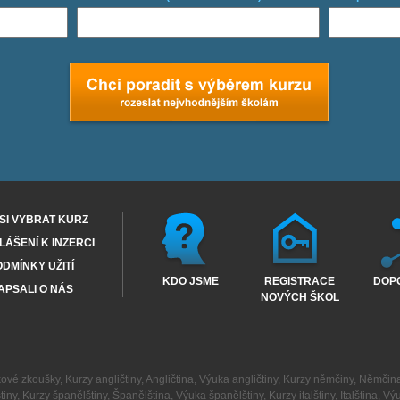
SI VYBRAT KURZ
ÁŠENÍ K INZERCI
DMÍNKY UŽITÍ
KDO JSME
REGISTRACE
DOP
APSALI O NÁS
NOVÝCH ŠKOL
kové zkoušky
,
Kurzy angličtiny
,
Angličtina
,
Výuka angličtiny
,
Kurzy němčiny
,
Němčin
tiny
,
Kurzy španělštiny
,
Španělština
,
Výuka španělštiny
,
Kurzy italštiny
,
Italština
,
Výu