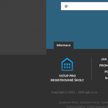
Informace
JAK 
PROHL
PO
VSTUP PRO
N
REGISTROVANÉ ŠKOLY
Copyright © 2001 – 2026
gdi, s.r.o.
Jazykové školy
,
Jazykové kurzy
,
Jazy
Francouzština
,
Výuka francouzš