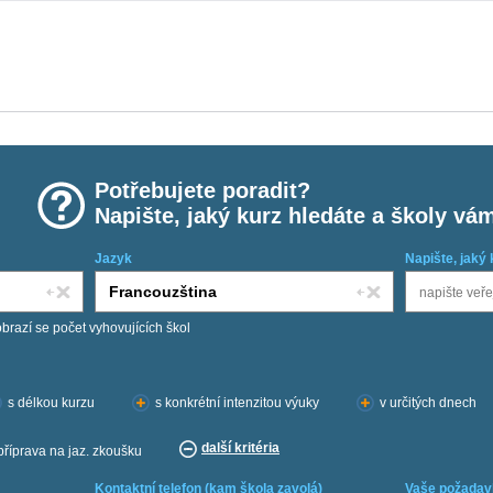
Potřebujete poradit?
Napište, jaký kurz hledáte a školy vá
Jazyk
Napište, jaký 
obrazí se počet vyhovujících škol
s délkou kurzu
s konkrétní intenzitou výuky
v určitých dnech
další kritéria
příprava na jaz. zkoušku
Kontaktní telefon (kam škola zavolá)
Vaše požadav