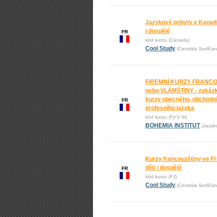
Jazykové pobyty v Kanadě
i dospělé
FR
kód kurzu (Canada)
Cool Study
(Centrála Sedlčan
FIREMNÍ KURZY FRANC
nebo VLÁMŠTINY - zakáz
kurzy obecného, obchodní
FR
profesního jazyka
kód kurzu (Fj+V fir)
BOHEMIA INSTITUT
(Jazyk
Kurzy francouzštiny ve Fr
děti i dospělé
FR
kód kurzu (FJ)
Cool Study
(Centrála Sedlčan