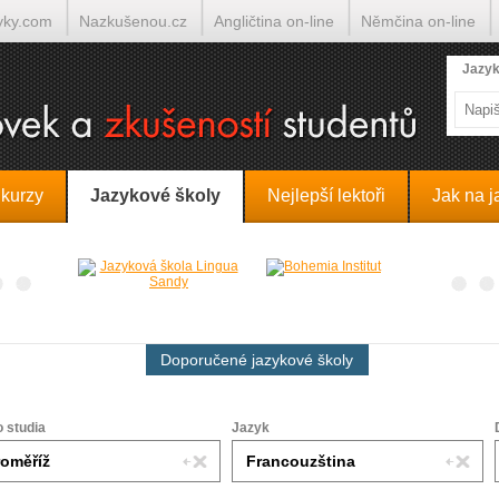
yky.com
Nazkušenou.cz
Angličtina on-line
Němčina on-line
lumočí.cz
Jazyk
 kurzy
Jazykové školy
Nejlepší lektoři
Jak na j
Doporučené jazykové školy
o studia
Jazyk