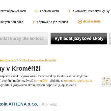
nkrétní pokročilosti
s délkou kurzu
s konkrétní intenzitou výuky
další kritéria
 určitých hodinách
příprava na jaz. zkoušku
koly Kroměříž
>
Výuka francouzštiny Kroměříž
ny v Kroměříži
jících kvalitní výuku kurzů francouzštiny. Kvalitu každé jazykové
teří vyplňují naše nezávislé
formuláře
- přečtěte si
recenze, reference a
vyberte si jazykovou školu, kterou doporučují její studenti.
ola ATHENA s.r.o.
|
Kroměříž