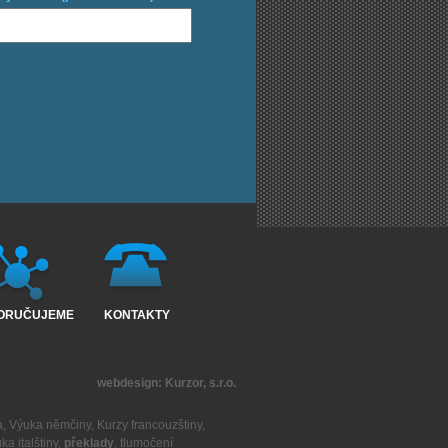
ORUČUJEME
KONTAKTY
webdesign:
Kurzor, s.r.o.
a
,
Výuka němčiny
,
Kurzy francouzštiny
,
ka italštiny
,
překlady
,
tlumočení