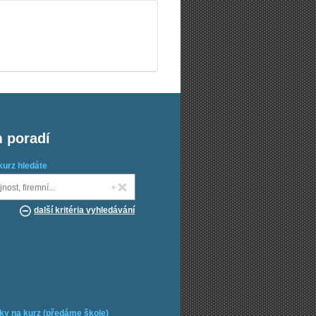
m poradí
kurz hledáte
další kritéria vyhledávání
ky na kurz (předáme škole)