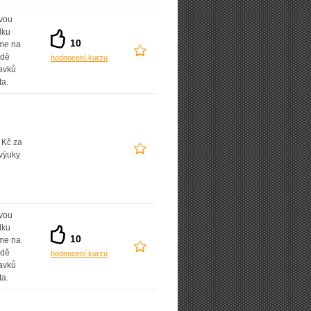
vou
dku
10
íme na
adě
hodnocení kurzu
avků
ta.
 Kč za
výuky
vou
dku
10
íme na
adě
hodnocení kurzu
avků
ta.