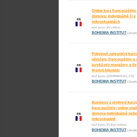
Online kurz francouzštiny
domova: individuálně či v
FR
mikroskupinách
kód kurzu (Fj online)
BOHEMIA INSTITUT
(Jazyk
Pobytové zahraniční kurz
němčiny, francouzštiny a 
jazyků pro manažery a ši
FR
firemní klientelu
kód kurzu (ZAHRMAN-NJ_FJ))
BOHEMIA INSTITUT
(Jazyk
Business a profesní kurz
francouzštiny: online stu
domova individuálně nebo
FR
mikroskupině
kód kurzu (Fj Bus online)
BOHEMIA INSTITUT
(Jazyk