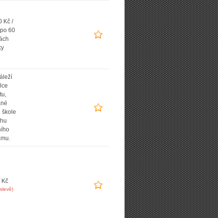
 Kč /
 po 60
ách
ky
áleží
lce
tu,
ané
 škole
uhu
ního
amu.
 Kč
slevě)