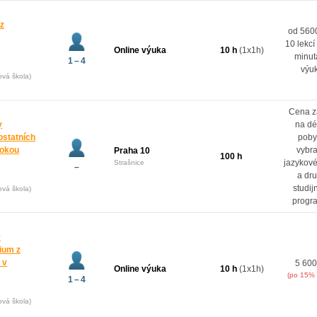
 z
od 5600
10 lekcí
Online výuka
10 h
(1x1h)
minut
1 – 4
výu
ová škola)
Cena z
y
na dé
ostatních
poby
rokou
vybr
Praha 10
100 h
jazykové
Strašnice
–
a dr
studij
ová škola)
progr
y
dium z
 v
5 600
Online výuka
10 h
(1x1h)
(po 15% 
1 – 4
ová škola)