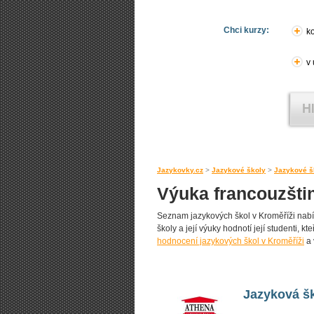
Chci kurzy:
ko
v
Jazykovky.cz
>
Jazykové školy
>
Jazykové š
Výuka francouzšti
Seznam jazykových škol v Kroměříži nabíze
školy a její výuky hodnotí její studenti, k
hodnocení jazykových škol v Kroměříži
a 
Jazyková šk