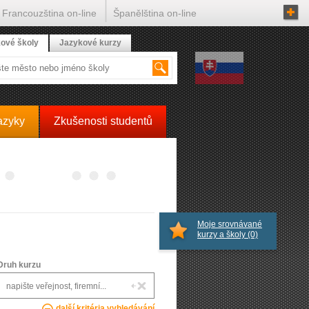
Francouzština on-line
Španělština on-line
ové školy
Jazykové kurzy
azyky
Zkušenosti studentů
Moje srovnávané
kurzy a školy
(0)
Druh kurzu
další kritéria vyhledávání