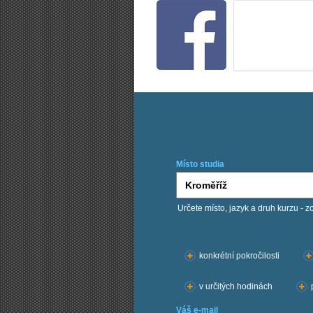
Místo studia
Určete místo, jazyk a druh kurzu - z
Chci kurzy:
konkrétní pokročilosti
v určitých hodinách
Váš e-mail