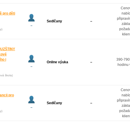
Ceno
 pro děti
nabí
připrav
Sedlčany
–
zákl
–
požad
y)
klien
OUZŠTINY
kové
ho i
390-790
Online výuka
–
hodinu 
–
ová škola)
Ceno
ancii pro
nabí
připrav
Sedlčany
–
zákl
–
požad
y)
klien