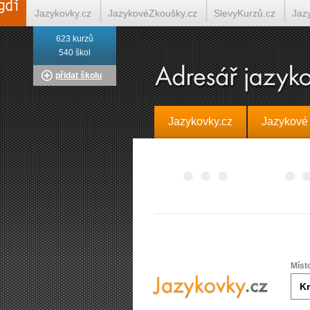
Jazykovky.cz
JazykovéZkoušky.cz
SlevyKurzů.cz
Jaz
623 kurzů
Italština on-line
Tlumočení-Překlady.cz
Překládá.cz
T
540 škol
přidat školu
Jazykovky.cz
Jazykové
Míst