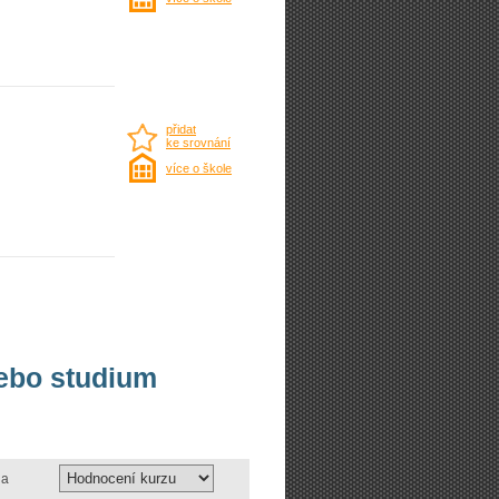
přidat
ke srovnání
více o škole
nebo studium
a