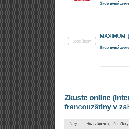
Škola nemá zveřej
MAXIMUM, j
Škola nemá zveřej
Zkuste online (int
francouzštiny v za
Jazyk
Název kurzu a jméno školy