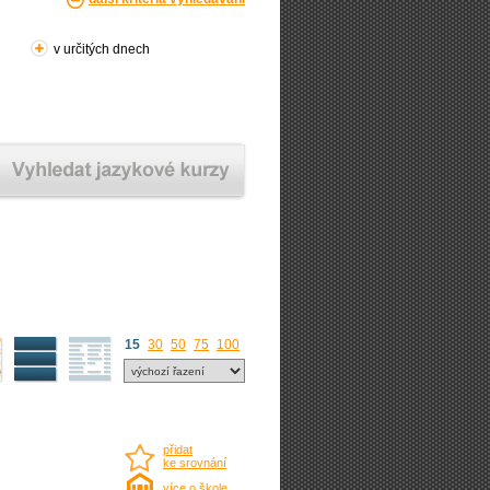
v určitých dnech
15
30
50
75
100
přidat
ke srovnání
více o škole