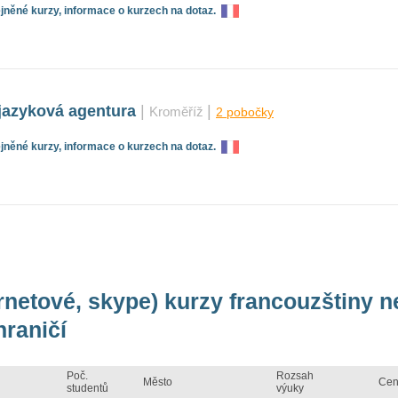
něné kurzy, informace o kurzech na dotaz.
azyková agentura
|
|
Kroměříž
2 pobočky
něné kurzy, informace o kurzech na dotaz.
ernetové, skype) kurzy francouzštiny 
hraničí
Poč.
Rozsah
Město
Cen
studentů
výuky