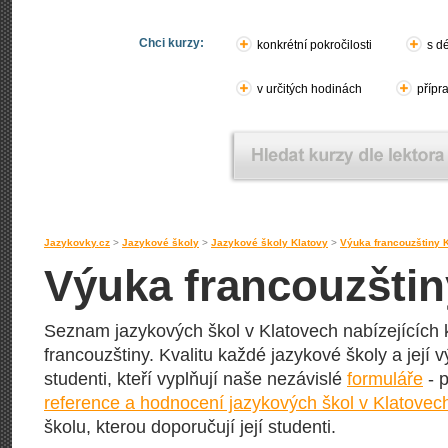
Chci kurzy:
konkrétní pokročilosti
s d
v určitých hodinách
přípr
Jazykovky.cz
>
Jazykové školy
>
Jazykové školy Klatovy
>
Výuka francouzštiny 
Výuka francouzštin
Seznam jazykových škol v Klatovech nabízejících k
francouzštiny. Kvalitu každé jazykové školy a její v
studenti, kteří vyplňují naše nezávislé
formuláře
- p
reference a hodnocení jazykových škol v Klatovec
školu, kterou doporučují její studenti.