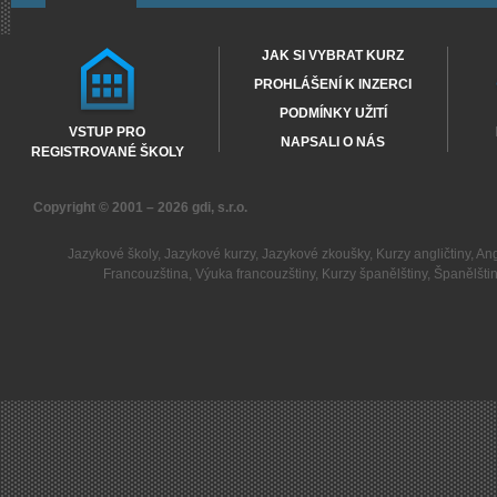
JAK SI VYBRAT KURZ
PROHLÁŠENÍ K INZERCI
PODMÍNKY UŽITÍ
VSTUP PRO
NAPSALI O NÁS
REGISTROVANÉ ŠKOLY
Copyright © 2001 – 2026
gdi, s.r.o.
Jazykové školy
,
Jazykové kurzy
,
Jazykové zkoušky
,
Kurzy angličtiny
,
Ang
Francouzština
,
Výuka francouzštiny
,
Kurzy španělštiny
,
Španělšti