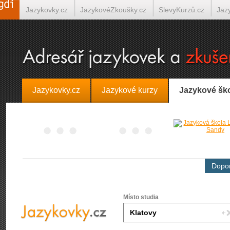
Jazykovky.cz
JazykovéZkoušky.cz
SlevyKurzů.cz
Jaz
Španělština on-line
Italština on-line
Tlumočení-Překlady.
Jazykovky.cz
Jazykové kurzy
Jazykové šk
Dopor
Místo studia