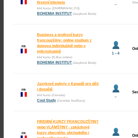
firemní klientelu
Str
–
kód kurzu (ZAHRMAN-NJ_FJ))
BOHEMIA INSTITUT
(Jazyková škola)
Business a profesní kurzy
francouzštiny: online studium z
domova individuálně nebo v
FR
Onl
mikroskupině
1 – 4
kód kurzu (Fj Bus online)
BOHEMIA INSTITUT
(Jazyková škola)
Jazykové pobyty v Kanadě pro děti
i dospělé
FR
Se
kód kurzu (Canada)
–
Cool Study
(Centrála Sedlčany)
FIREMNÍ KURZY FRANCOUZŠTINY
nebo VLÁMŠTINY - zakázkové
kurzy obecného, obchodního i
FR
Onl