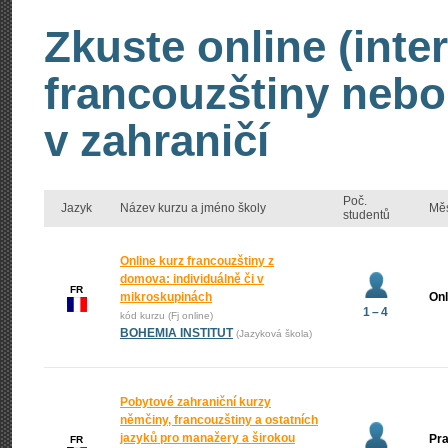
Zkuste online (inte
francouzštiny nebo
v zahraničí
Poč.
Jazyk
Název kurzu a jméno školy
Mě
studentů
Online kurz francouzštiny z
domova: individuálně či v
FR
mikroskupinách
Onl
1 – 4
kód kurzu (Fj online)
BOHEMIA INSTITUT
(Jazyková škola)
Pobytové zahraniční kurzy
němčiny, francouzštiny a ostatních
jazyků pro manažery a širokou
Pr
FR