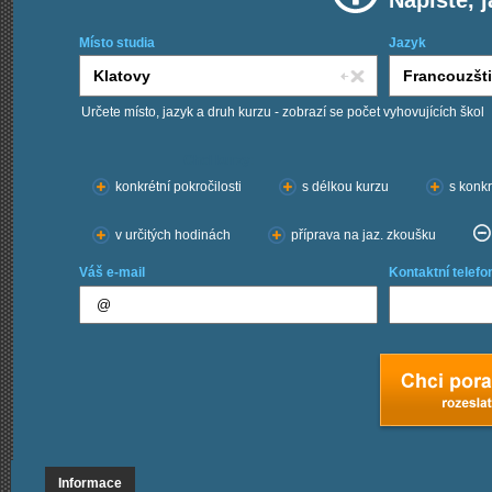
Napište, 
Místo studia
Jazyk
Určete místo, jazyk a druh kurzu - zobrazí se počet vyhovujících škol
Chci kurzy:
konkrétní pokročilosti
s délkou kurzu
s konkr
v určitých hodinách
příprava na jaz. zkoušku
Váš e-mail
Kontaktní telefo
Informace