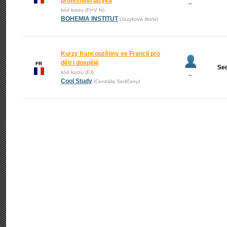
profesního jazyka
–
kód kurzu (Fj+V fir)
BOHEMIA INSTITUT
(Jazyková škola)
Kurzy francouzštiny ve Francii pro
děti i dospělé
FR
Se
kód kurzu (FJ)
–
Cool Study
(Centrála Sedlčany)