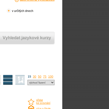
v určitých dnech
15
30
50
75
100
přidat
ke srovnání
více o škole