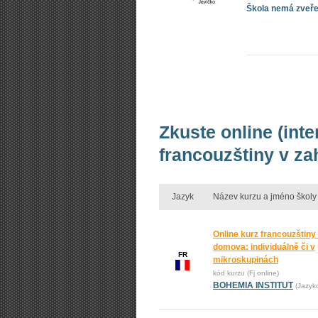
Škola nemá zveřej
Zkuste online (int
francouzštiny v za
Jazyk
Název kurzu a jméno školy
Online kurz francouzštiny
domova: individuálně či v
FR
mikroskupinách
kód kurzu (Fj online)
BOHEMIA INSTITUT
(Jazyk