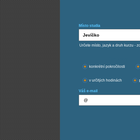
Místo studia
Určete místo, jazyk a druh kurzu - z
Chci kurzy:
konkrétní pokročilosti
v určitých hodinách
Váš e-mail