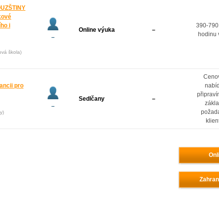
OUZŠTINY
kové
ho i
390-790
Online výuka
–
hodinu 
–
ová škola)
Ceno
ancii pro
nabí
připrav
Sedlčany
–
zákl
–
požad
y)
klien
Onl
Zahran