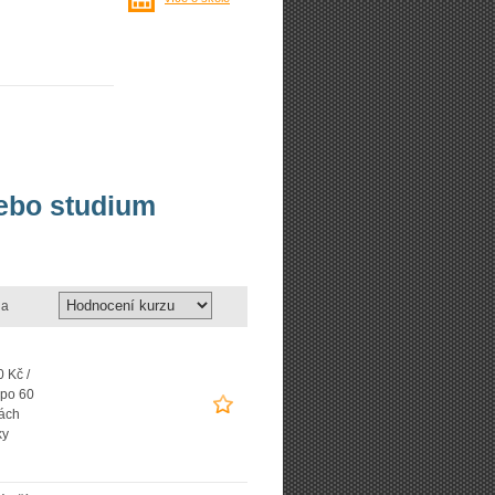
nebo studium
a
 Kč /
 po 60
ách
ky