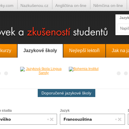
yky.com
Nazkušenou.cz
Angličtina on-line
Němčina on-line
lumočí.cz
Jazyk
 kurzy
Jazykové školy
Nejlepší lektoři
Jak na j
Doporučené jazykové školy
o studia
Jazyk