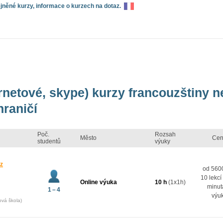
něné kurzy, informace o kurzech na dotaz.
ernetové, skype) kurzy francouzštiny 
hraničí
Poč.
Rozsah
Město
Cen
studentů
výuky
 z
od 5600
10 lekcí
Online výuka
10 h
(1x1h)
minut
1 – 4
výu
ová škola)