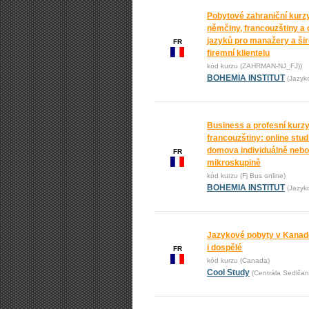
Pobytové zahraniční kurz
němčiny, francouzštiny a 
jazyků pro manažery a ši
FR
firemní klientelu
kód kurzu (ZAHRMAN-NJ_FJ))
BOHEMIA INSTITUT
(Jazyk
Business a profesní kurz
francouzštiny: online stu
domova individuálně nebo
FR
mikroskupině
kód kurzu (Fj Bus online)
BOHEMIA INSTITUT
(Jazyk
Jazykové pobyty v Kanadě
i dospělé
FR
kód kurzu (Canada)
Cool Study
(Centrála Sedlčan