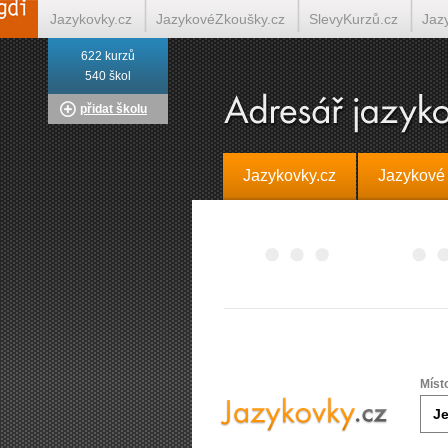
Jazykovky.cz
JazykovéZkoušky.cz
SlevyKurzů.cz
Jaz
622 kurzů
Italština on-line
Tlumočení-Překlady.cz
Překládá.cz
T
540 škol
přidat školu
Jazykovky.cz
Jazykové
Míst