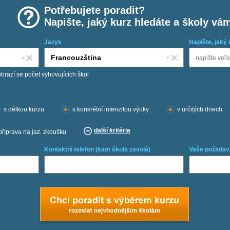
Potřebujete poradit?
Napište, jaký kurz hledáte a školy vá
Jazyk
Napište, jaký 
obrazí se počet vyhovujících škol
s délkou kurzu
s konkrétní intenzitou výuky
v určitých dnech
další kritéria
příprava na jaz. zkoušku
Kontaktní telefon (kam škola zavolá)
Vaše požadav