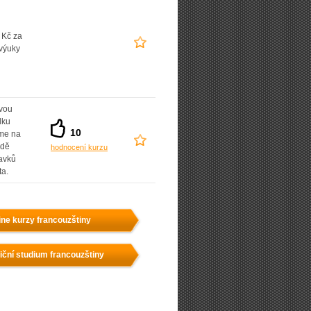
 Kč za
výuky
vou
dku
10
íme na
adě
hodnocení kurzu
avků
ta.
ine kurzy francouzštiny
iční studium francouzštiny