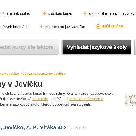
nkrétní pokročilosti
s délkou kurzu
s konkrétní intenzitou výuky
další kritéria
 určitých hodinách
příprava na jaz. zkoušku
koly Jevíčko
>
Výuka francouzštiny Jevíčko
ny v Jevíčku
cích kvalitní výuku kurzů francouzštiny. Kvalitu každé jazykové školy
yplňují naše nezávislé
formuláře
- přečtěte si
recenze, reference a
berte si jazykovou školu, kterou doporučují její studenti.
Jevíčko, A. K. Vitáka 452
|
Jevíčko