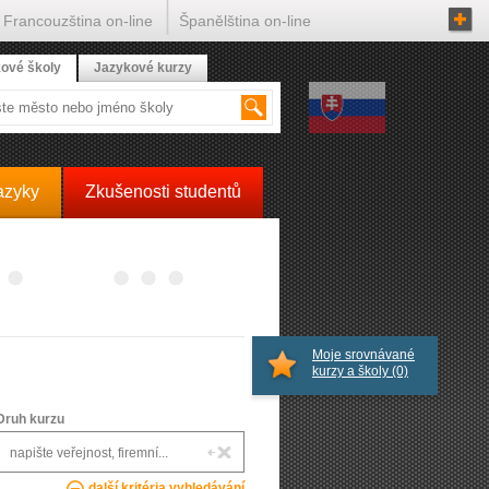
Francouzština on-line
Španělština on-line
ové školy
Jazykové kurzy
azyky
Zkušenosti studentů
Moje srovnávané
kurzy a školy
(0)
Druh kurzu
další kritéria vyhledávání