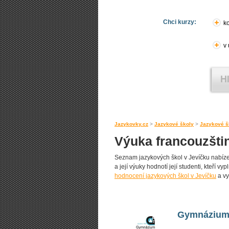
Chci kurzy:
ko
v
Jazykovky.cz
>
Jazykové školy
>
Jazykové š
Výuka francouzšti
Seznam jazykových škol v Jevíčku nabízejí
a její výuky hodnotí její studenti, kteří v
hodnocení jazykových škol v Jevíčku
a vy
Gymnázium, 