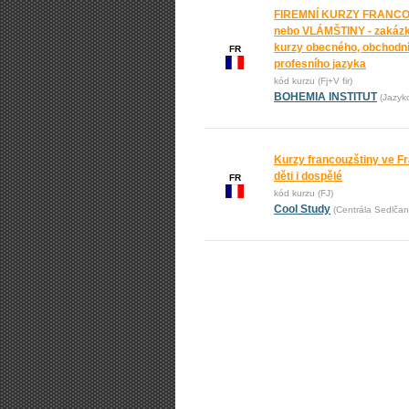
FIREMNÍ KURZY FRANC
nebo VLÁMŠTINY - zakáz
kurzy obecného, obchodní
FR
profesního jazyka
kód kurzu (Fj+V fir)
BOHEMIA INSTITUT
(Jazyk
Kurzy francouzštiny ve Fr
děti i dospělé
FR
kód kurzu (FJ)
Cool Study
(Centrála Sedlčan