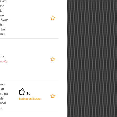
áleží
lce
tu,
ané
 škole
uhu
ního
amu.
 Kč
slevě)
vou
dku
10
íme na
adě
hodnocení kurzu
avků
ta.