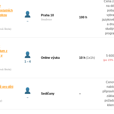
Cena z
y
na dé
ostatních
poby
rokou
vybr
Praha 10
100 h
jazykové
Strašnice
–
a dr
studij
ová škola)
progr
y
dium z
 v
5 600
Online výuka
10 h
(1x1h)
(po 15% 
1 – 4
ová škola)
Ceno
 pro děti
nabí
připrav
Sedlčany
–
zákl
–
požad
y)
klien