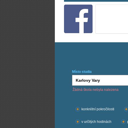
Místo studia
Žádná škola nebyla nalezena
Chci kurzy:
konkrétní pokročilosti
v určitých hodinách