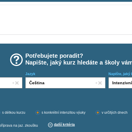
Potřebujete poradit?
Napište, jaký kurz hledáte a školy vá
Jazyk
Napište, jaký 
s délkou kurzu
s konkrétní intenzitou výuky
v určitých dnech
další kritéria
příprava na jaz. zkoušku