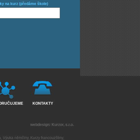
ky na kurz (předáme škole)
ORUČUJEME
KONTAKTY
webdesign:
Kurzor, s.r.o.
a
,
Výuka němčiny
,
Kurzy francouzštiny
,