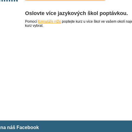
Oslovte více jazykových škol poptávkou.
Pomocí
formuláře níže
poptejte kurz u více škol ve vašem okolí 
kurz vybrat.
m na náš Facebook