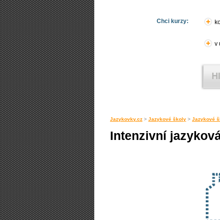
Chci kurzy:
ko
v
Jazykovky.cz
>
Jazykové školy
>
Jazykové š
Intenzivní jazykov