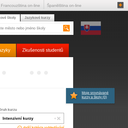
Francouzština on-line
Španělština on-line
ové školy
Jazykové kurzy
azyky
Zkušenosti studentů
Moje srovnávané
kurzy a školy
(0)
Druh kurzu
další kritéria vyhledávání