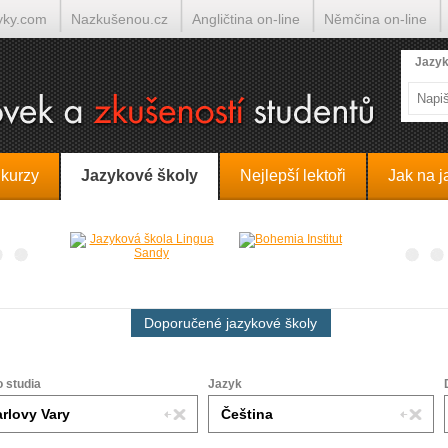
yky.com
Nazkušenou.cz
Angličtina on-line
Němčina on-line
lumočí.cz
Jazyk
 kurzy
Jazykové školy
Nejlepší lektoři
Jak na j
Doporučené jazykové školy
o studia
Jazyk