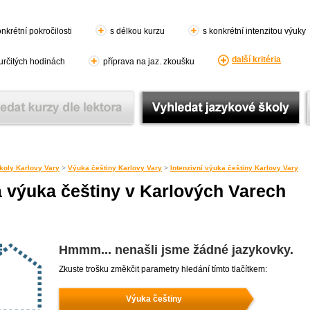
nkrétní pokročilosti
s délkou kurzu
s konkrétní intenzitou výuky
další kritéria
 určitých hodinách
příprava na jaz. zkoušku
koly Karlovy Vary
>
Výuka češtiny Karlovy Vary
>
Intenzivní výuka češtiny Karlovy Vary
á výuka češtiny v Karlových Varech
Hmmm... nenašli jsme žádné jazykovky.
Zkuste trošku změkčit parametry hledání tímto tlačítkem:
Výuka češtiny