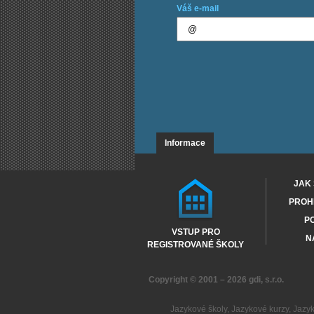
Váš e-mail
Informace
JAK 
PROHL
PO
VSTUP PRO
N
REGISTROVANÉ ŠKOLY
Copyright © 2001 – 2026
gdi, s.r.o.
Jazykové školy
,
Jazykové kurzy
,
Jazy