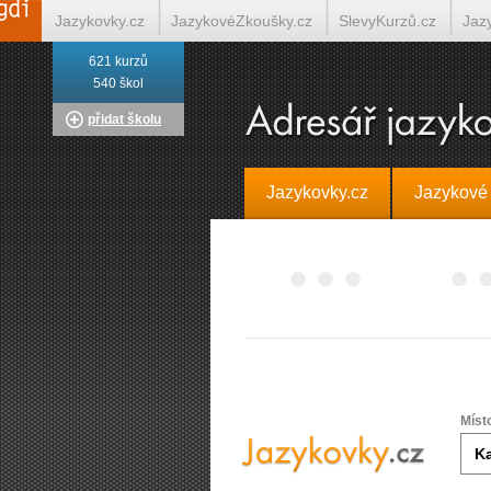
Jazykovky.cz
JazykovéZkoušky.cz
SlevyKurzů.cz
Jaz
621 kurzů
Italština on-line
Tlumočení-Překlady.cz
Překládá.cz
T
540 škol
přidat školu
Jazykovky.cz
Jazykové
Míst