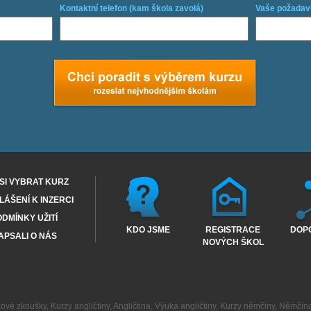
Kontaktní telefon (kam škola zavolá)
Vaše požadav
SI VYBRAT KURZ
ÁŠENÍ K INZERCI
DMÍNKY UŽITÍ
KDO JSME
REGISTRACE
DOP
APSALI O NÁS
NOVÝCH ŠKOL
kové zkoušky
,
Kurzy angličtiny
,
Angličtina
,
Výuka angličtiny
,
Kurzy němčiny
,
Němčin