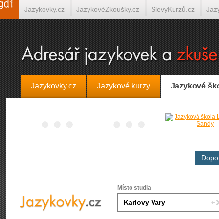
Jazykovky.cz
JazykovéZkoušky.cz
SlevyKurzů.cz
Jaz
Španělština on-line
Italština on-line
Tlumočení-Překlady.
Jazykovky.cz
Jazykové kurzy
Jazykové šk
Dopor
Místo studia