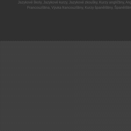
Jazykové školy
,
Jazykové kurzy
,
Jazykové zkoušky
,
Kurzy angličtiny
,
Ang
Francouzština
,
Výuka francouzštiny
,
Kurzy španělštiny
,
Španělšti