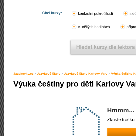
Chci kurzy:
konkrétní pokročilosti
s d
v určitých hodinách
přípr
Jazykovky.cz
>
Jazykové školy
>
Jazykové školy Karlovy Vary
>
Výuka češtiny K
Výuka češtiny pro děti Karlovy Va
Hmmm... 
Zkuste trošku 