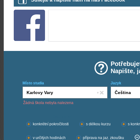
Potřebuje
Napište, 
Místo studia
Jazyk
Žádná škola nebyla nalezena
Chci kurzy:
konkrétní pokročilosti
s délkou kurzu
s konkr
v určitých hodinách
příprava na jaz. zkoušku