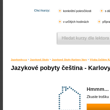
Chci kurzy:
konkrétní pokročilosti
s d
v určitých hodinách
přípr
Jazykovky.cz
>
Jazykové školy
>
Jazykové školy Karlovy Vary
>
Výuka češtiny K
Jazykové pobyty čeština - Karlov
Hmmm... 
Zkuste trošku 