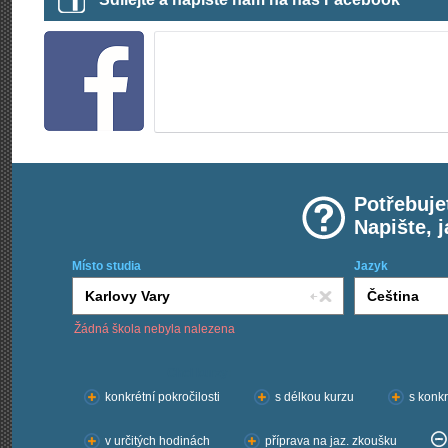
Potřebuje
Napište, 
Místo studia
Jazyk
Žádná škola nebyla nalezena
Chci kurzy:
konkrétní pokročilosti
s délkou kurzu
s konkr
v určitých hodinách
příprava na jaz. zkoušku