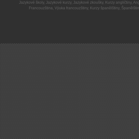
Jazykové školy
,
Jazykové kurzy
,
Jazykové zkoušky
,
Kurzy angličtiny
,
Ang
Francouzština
,
Výuka francouzštiny
,
Kurzy španělštiny
,
Španělšti