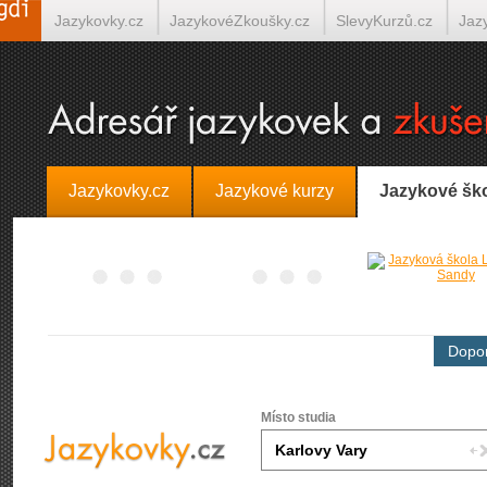
Jazykovky.cz
JazykovéZkoušky.cz
SlevyKurzů.cz
Jaz
Španělština on-line
Italština on-line
Tlumočení-Překlady.
Jazykovky.cz
Jazykové kurzy
Jazykové šk
Dopor
Místo studia