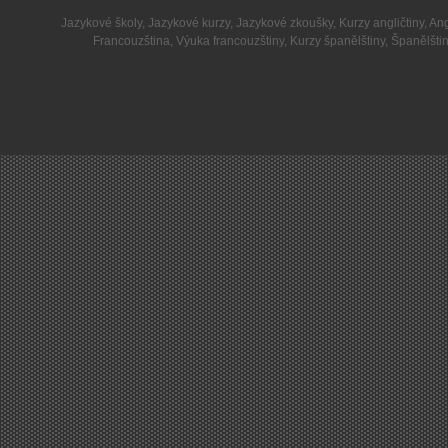
Jazykové školy
,
Jazykové kurzy
,
Jazykové zkoušky
,
Kurzy angličtiny
,
Ang
Francouzština
,
Výuka francouzštiny
,
Kurzy španělštiny
,
Španělšti