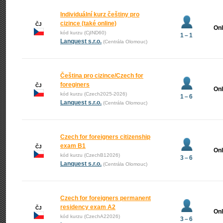
Individuální kurz češtiny pro
cizince (také online)
ČJ
Onl
kód kurzu (CjIND60)
1 – 1
Lanquest s.r.o.
(Centrála Olomouc)
Čeština pro cizince/Czech for
foreginers
ČJ
Onl
kód kurzu (Czech2025-2026)
1 – 6
Lanquest s.r.o.
(Centrála Olomouc)
Czech for foreigners citizenship
exam B1
ČJ
Onl
kód kurzu (CzechB12026)
3 – 6
Lanquest s.r.o.
(Centrála Olomouc)
Czech for foreigners permanent
residency exam A2
ČJ
Onl
kód kurzu (CzechA22026)
3 – 6