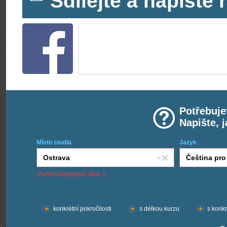
Sdílejte a napišt
Potřebuje
Napište, 
Místo studia
Jazyk
Počet nalezených škol: 1
Chci kurzy:
konkrétní pokročilosti
s délkou kurzu
s konkr