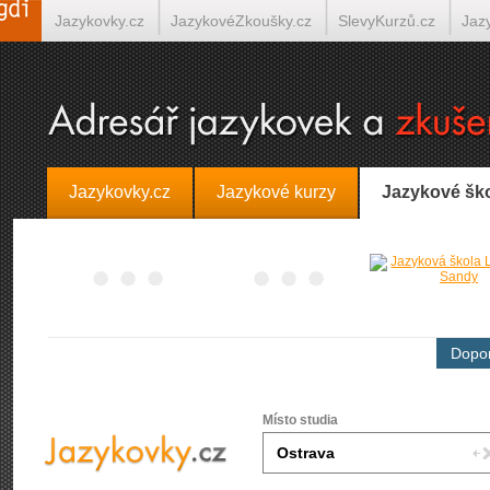
Jazykovky.cz
JazykovéZkoušky.cz
SlevyKurzů.cz
Jaz
Španělština on-line
Italština on-line
Tlumočení-Překlady.
Jazykovky.cz
Jazykové kurzy
Jazykové šk
Dopor
Místo studia