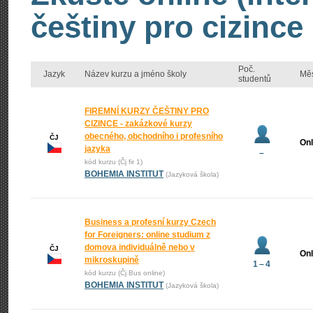
češtiny pro cizince
Poč.
Jazyk
Název kurzu a jméno školy
Mě
studentů
FIREMNÍ KURZY ČEŠTINY PRO
CIZINCE - zakázkové kurzy
obecného, obchodního i profesního
ČJ
Onl
jazyka
–
kód kurzu (Čj fir 1)
BOHEMIA INSTITUT
(Jazyková škola)
Business a profesní kurzy Czech
for Foreigners: online studium z
domova individuálně nebo v
ČJ
Onl
mikroskupině
1 – 4
kód kurzu (Čj Bus online)
BOHEMIA INSTITUT
(Jazyková škola)