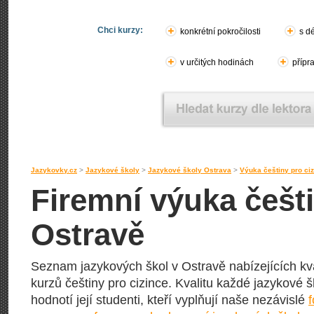
Chci kurzy:
konkrétní pokročilosti
s d
v určitých hodinách
přípr
Jazykovky.cz
>
Jazykové školy
>
Jazykové školy Ostrava
>
Výuka češtiny pro ci
Firemní výuka češti
Ostravě
Seznam jazykových škol v Ostravě nabízejících kva
kurzů češtiny pro cizince. Kvalitu každé jazykové šk
hodnotí její studenti, kteří vyplňují naše nezávislé