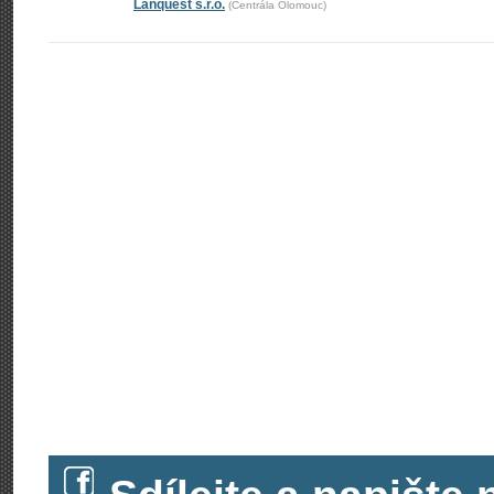
Lanquest s.r.o.
(Centrála Olomouc)