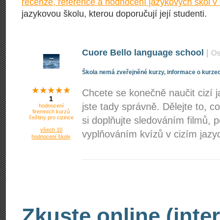
recenze, reference a hodnocení jazykových škol v
jazykovou školu, kterou doporučují její studenti.
Cuore Bello language school
|
Os
Škola nemá zveřejněné kurzy, informace o kurzec
Chcete se konečně naučit cizí 
1
jste tady správně. Dělejte to, 
hodnocení
firemních kurzů
češtiny pro cizince
si doplňujte sledováním filmů,
všech 10
vyplňováním kvízů v cizím jazyc
hodnocení školy
Zkuste online (inte