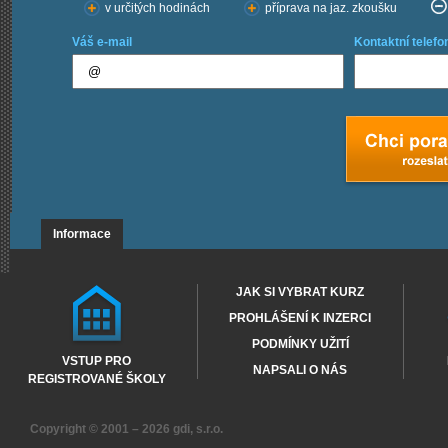
v určitých hodinách
příprava na jaz. zkoušku
Váš e-mail
Kontaktní telefo
Informace
JAK SI VYBRAT KURZ
PROHLÁŠENÍ K INZERCI
PODMÍNKY UŽITÍ
VSTUP PRO
NAPSALI O NÁS
REGISTROVANÉ ŠKOLY
Copyright © 2001 – 2026
gdi, s.r.o.