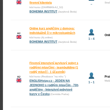
firemní klientelu
Stra
–
kód kurzu (ZAHRMAN-AJ_SJ)
BOHEMIA INSTITUT
(Jazyková škola)
Online kurz angličtiny z domova:
individuálně či v mikroskupinách
AJ
Onl
kód kurzu (Aj online)
1 – 4
BOHEMIA INSTITUT
(Jazyková škola)
Firemní intenzivní jazykový pobyt s
rodilými mluvčími - teambuilding (1
rodilý mluvčí - 1 účastník)
Pra
kód kurzu (Realizace "na míru ")
AJ
ENGLISHstay.cz - JEDEN NA
Malá
1 – 1
JEDNOHO s rodilým mluvčím - 70h
angličtiny - Intenzivní pobytové
kurzy v Česku
(Centrála Praha)