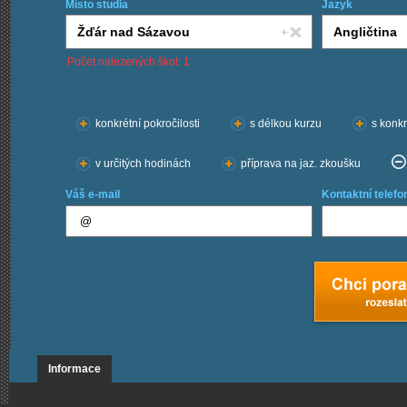
Místo studia
Jazyk
Počet nalezených škol: 1
Chci kurzy:
konkrétní pokročilosti
s délkou kurzu
s konkr
v určitých hodinách
příprava na jaz. zkoušku
Váš e-mail
Kontaktní telefo
Informace