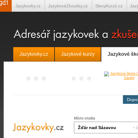
Jazykovky.cz
JazykovéZkoušky.cz
SlevyKurzů.cz
Jaz
Španělština on-line
Italština on-line
Tlumočení-Překlady.
Jazykovky.cz
Jazykové kurzy
Jazykové šk
Dopor
Místo studia