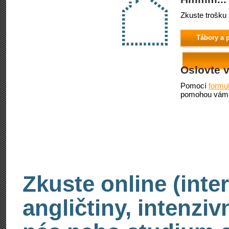
Zkuste trošku 
Tábory a p
Oslovte 
Pomocí
formu
pomohou vám 
Zkuste online (inte
angličtiny, intenzi