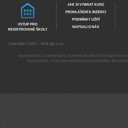
JAK SI VYBRAT KURZ
PROHLÁŠENÍ K INZERCI
PODMÍNKY UŽITÍ
VSTUP PRO
NAPSALI O NÁS
REGISTROVANÉ ŠKOLY
Copyright © 2001 – 2026
gdi, s.r.o.
Jazykové školy
,
Jazykové kurzy
,
Jazykové zkoušky
,
Kurzy angličtiny
,
Ang
Francouzština
,
Výuka francouzštiny
,
Kurzy španělštiny
,
Španělšti