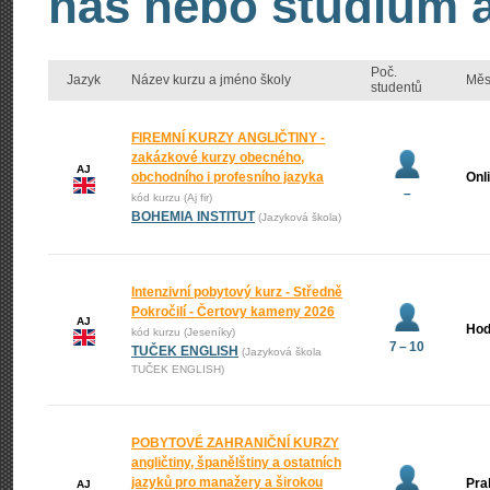
nás nebo studium an
Poč.
Jazyk
Název kurzu a jméno školy
Měs
studentů
FIREMNÍ KURZY ANGLIČTINY -
zakázkové kurzy obecného,
AJ
obchodního i profesního jazyka
Onl
–
kód kurzu (Aj fir)
BOHEMIA INSTITUT
(Jazyková škola)
Intenzivní pobytový kurz - Středně
Pokročilí - Čertovy kameny 2026
AJ
Hod
kód kurzu (Jeseníky)
7 – 10
TUČEK ENGLISH
(Jazyková škola
TUČEK ENGLISH)
POBYTOVÉ ZAHRANIČNÍ KURZY
angličtiny, španělštiny a ostatních
jazyků pro manažery a širokou
Pra
AJ