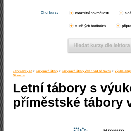
Chci kurzy:
konkrétní pokročilosti
s d
v určitých hodinách
přípr
Jazykovky.cz
>
Jazykové školy
>
Jazykové školy Žďár nad Sázavou
>
Výuka angl
Sázavou
Letní tábory s výuk
příměstské tábory
Hmmm... 