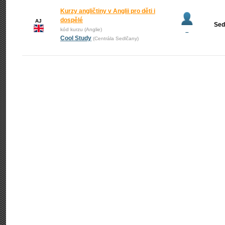
Kurzy angličtiny v Anglii pro děti i
dospělé
AJ
Sed
kód kurzu (Anglie)
–
Cool Study
(Centrála Sedlčany)