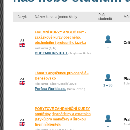
Poč.
Jazyk
Název kurzu a jméno školy
Měs
studentů
FIREMNÍ KURZY ANGLIČTINY -
zakázkové kurzy obecného,
AJ
obchodního i profesního jazyka
Onl
–
kód kurzu (Aj fir)
BOHEMIA INSTITUT
(Jazyková škola)
Tábor s angličtinou pro dospělé -
Benešovsko
Plz
AJ
Bole
kód kurzu (Tábor Dospělí 2026)
1 – 30
Perfect World s.r.o.
(Sídlo Plzeň )
POBYTOVÉ ZAHRANIČNÍ KURZY
angličtiny, španělštiny a ostatních
jazyků pro manažery a širokou
Pra
AJ
firemní klientelu
Stra
–
kód kurzu (ZAHRMAN-AJ_SJ)