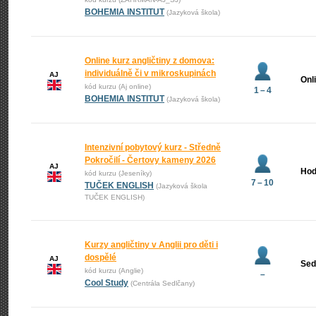
BOHEMIA INSTITUT
(Jazyková škola)
Online kurz angličtiny z domova:
individuálně či v mikroskupinách
AJ
Onl
kód kurzu (Aj online)
1 – 4
BOHEMIA INSTITUT
(Jazyková škola)
Intenzivní pobytový kurz - Středně
Pokročilí - Čertovy kameny 2026
AJ
Hod
kód kurzu (Jeseníky)
7 – 10
TUČEK ENGLISH
(Jazyková škola
TUČEK ENGLISH)
Kurzy angličtiny v Anglii pro děti i
dospělé
AJ
Sed
kód kurzu (Anglie)
–
Cool Study
(Centrála Sedlčany)