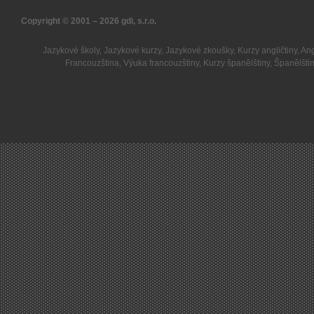
Copyright © 2001 – 2026
gdi, s.r.o.
Jazykové školy
,
Jazykové kurzy
,
Jazykové zkoušky
,
Kurzy angličtiny
,
Ang
Francouzština
,
Výuka francouzštiny
,
Kurzy španělštiny
,
Španělšti