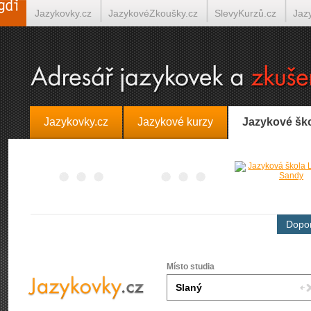
Jazykovky.cz
JazykovéZkoušky.cz
SlevyKurzů.cz
Jaz
Španělština on-line
Italština on-line
Tlumočení-Překlady.
Jazykovky.cz
Jazykové kurzy
Jazykové šk
Dopor
Místo studia