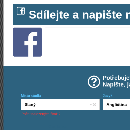
Sdílejte a napišt
Potřebuje
Napište, 
Místo studia
Jazyk
Počet nalezených škol: 2
Chci kurzy: