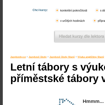
Chci kurzy:
konkrétní pokročilosti
s d
v určitých hodinách
přípr
Jazykovky.cz
>
Jazykové školy
>
Jazykové školy Slaný
>
Výuka angličtiny Slaný
Letní tábory s výuk
příměstské tábory 
Hmmm... 