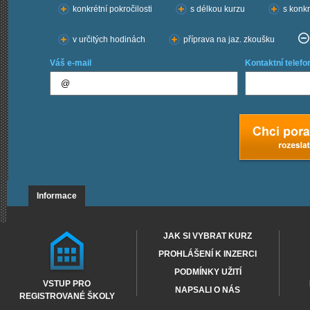
konkrétní pokročilosti
s délkou kurzu
s konkr
v určitých hodinách
příprava na jaz. zkoušku
Váš e-mail
Kontaktní telefo
Informace
JAK SI VYBRAT KURZ
PROHLÁŠENÍ K INZERCI
PODMÍNKY UŽITÍ
VSTUP PRO
NAPSALI O NÁS
REGISTROVANÉ ŠKOLY