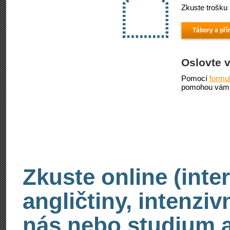
Zkuste trošku 
Tábory a pří
Oslovte 
Pomocí
formu
pomohou vám 
Zkuste online (inte
angličtiny, intenzi
nás nebo studium an