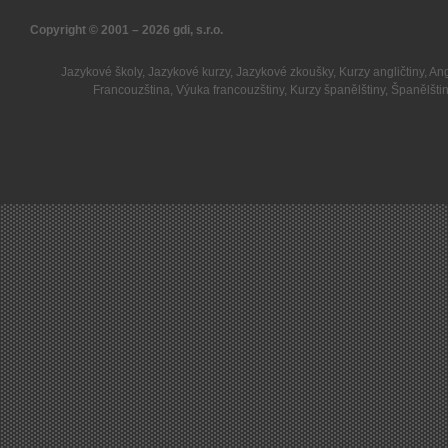
Copyright © 2001 – 2026
gdi, s.r.o.
Jazykové školy
,
Jazykové kurzy
,
Jazykové zkoušky
,
Kurzy angličtiny
,
Ang
Francouzština
,
Výuka francouzštiny
,
Kurzy španělštiny
,
Španělšti