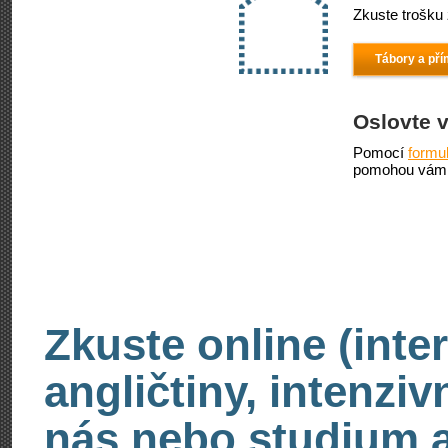
Zkuste trošku 
Tábory a pří
Oslovte 
Pomocí
formu
pomohou vám 
Zkuste online (inte
angličtiny, intenzi
nás nebo studium an