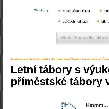
Chci kurzy:
konkrétní pokročilosti
s d
v určitých hodinách
přípr
Jazykovky.cz
>
Jazykové školy
>
Jazykové školy Říčany
>
Výuka angličtiny Říča
Letní tábory s výuk
příměstské tábory 
Hmmm... 