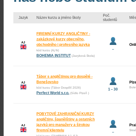
Poč.
Jazyk
Název kurzu a jméno školy
Měs
studentů
FIREMNÍ KURZY ANGLIČTINY -
zakázkové kurzy obecného,
AJ
obchodního i profesního jazyka
Onl
–
kód kurzu (Aj fir)
BOHEMIA INSTITUT
(Jazyková škola)
Tábor s angličtinou pro dospělé -
Benešovsko
Plz
AJ
Bole
kód kurzu (Tábor Dospělí 2026)
1 – 30
Perfect World s.r.o.
(Sídlo Plzeň )
POBYTOVÉ ZAHRANIČNÍ KURZY
angličtiny, španělštiny a ostatních
jazyků pro manažery a širokou
Pra
AJ
firemní klientelu
Stra
–
kód kurzu (ZAHRMAN-AJ_SJ)