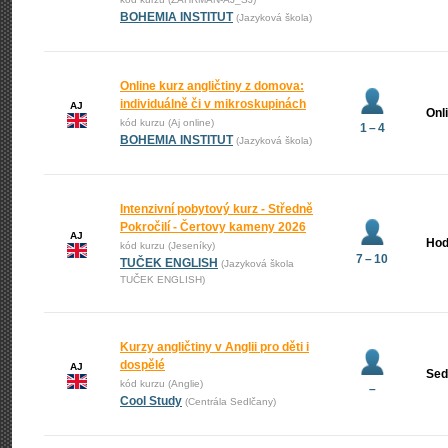
BOHEMIA INSTITUT
(Jazyková škola)
Online kurz angličtiny z domova:
individuálně či v mikroskupinách
AJ
Onl
kód kurzu (Aj online)
1 – 4
BOHEMIA INSTITUT
(Jazyková škola)
Intenzivní pobytový kurz - Středně
Pokročilí - Čertovy kameny 2026
AJ
Hod
kód kurzu (Jeseníky)
7 – 10
TUČEK ENGLISH
(Jazyková škola
TUČEK ENGLISH)
Kurzy angličtiny v Anglii pro děti i
dospělé
AJ
Sed
kód kurzu (Anglie)
–
Cool Study
(Centrála Sedlčany)