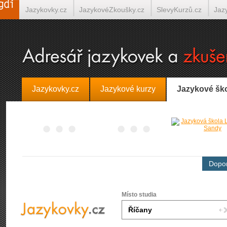
Jazykovky.cz
JazykovéZkoušky.cz
SlevyKurzů.cz
Jaz
Španělština on-line
Italština on-line
Tlumočení-Překlady.
Jazykovky.cz
Jazykové kurzy
Jazykové šk
Dopor
Místo studia