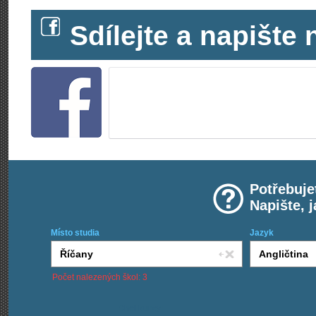
Sdílejte a napišt
Potřebuje
Napište, 
Místo studia
Jazyk
Počet nalezených škol: 3
Chci kurzy: