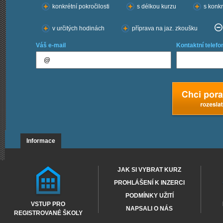
konkrétní pokročilosti
s délkou kurzu
s konkr
v určitých hodinách
příprava na jaz. zkoušku
Váš e-mail
Kontaktní telefo
Informace
JAK SI VYBRAT KURZ
PROHLÁŠENÍ K INZERCI
PODMÍNKY UŽITÍ
VSTUP PRO
NAPSALI O NÁS
REGISTROVANÉ ŠKOLY