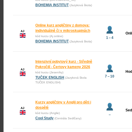
BOHEMIA INSTITUT
(Jazyková škola)
Online kurz angličtiny z domova:
individuálně či v mikroskupinách
AJ
Onl
kód kurzu (Aj online)
1 – 4
BOHEMIA INSTITUT
(Jazyková škola)
Intenzivní pobytový kurz - Středně
Pokročilí - Čertovy kameny 2026
AJ
Hod
kód kurzu (Jeseníky)
7 – 10
TUČEK ENGLISH
(Jazyková škola
TUČEK ENGLISH)
Kurzy angličtiny v Anglii pro děti i
dospělé
AJ
Sed
kód kurzu (Anglie)
–
Cool Study
(Centrála Sedlčany)