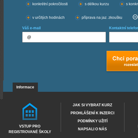
konkrétní pokročilosti
s délkou kurzu
s konkr
v určitých hodinách
příprava na jaz. zkoušku
Váš e-mail
Kontaktní telefo
Informace
JAK SI VYBRAT KURZ
PROHLÁŠENÍ K INZERCI
PODMÍNKY UŽITÍ
VSTUP PRO
NAPSALI O NÁS
REGISTROVANÉ ŠKOLY