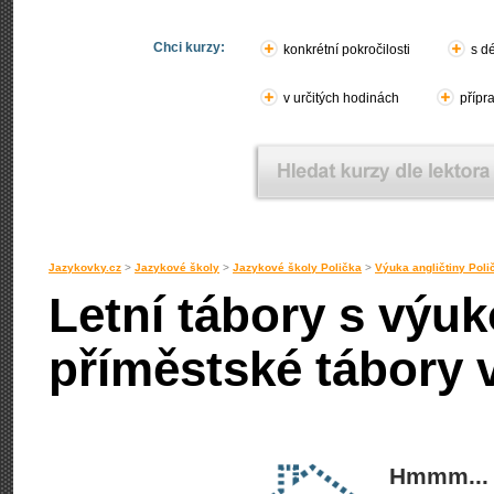
Chci kurzy:
konkrétní pokročilosti
s d
v určitých hodinách
přípr
Jazykovky.cz
>
Jazykové školy
>
Jazykové školy Polička
>
Výuka angličtiny Poli
Letní tábory s výuk
příměstské tábory 
Hmmm... 