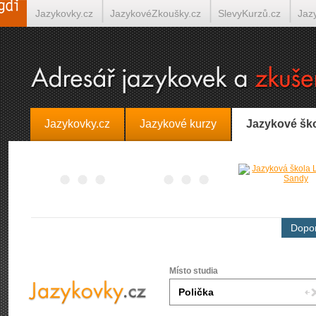
Jazykovky.cz
JazykovéZkoušky.cz
SlevyKurzů.cz
Jaz
Španělština on-line
Italština on-line
Tlumočení-Překlady.
Jazykovky.cz
Jazykové kurzy
Jazykové šk
Dopor
Místo studia