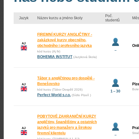
Poč.
Jazyk
Název kurzu a jméno školy
Měs
studentů
FIREMNÍ KURZY ANGLIČTINY -
zakázkové kurzy obecného,
AJ
obchodního i profesního jazyka
Onl
–
kód kurzu (Aj fir)
BOHEMIA INSTITUT
(Jazyková škola)
Tábor s angličtinou pro dospělé -
Benešovsko
Plz
AJ
Bole
kód kurzu (Tábor Dospělí 2026)
1 – 30
Perfect World s.r.o.
(Sídlo Plzeň )
POBYTOVÉ ZAHRANIČNÍ KURZY
angličtiny, španělštiny a ostatních
jazyků pro manažery a širokou
Pra
AJ
firemní klientelu
Stra
–
kód kurzu (ZAHRMAN-AJ_SJ)