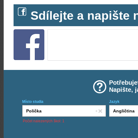
Sdílejte a napišt
Potřebuje
Napište, 
Místo studia
Jazyk
Počet nalezených škol: 1
Chci kurzy: