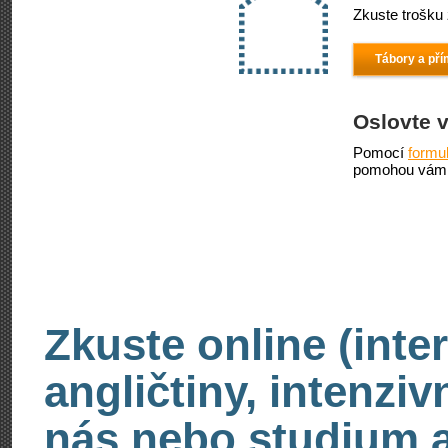
Zkuste trošku 
Tábory a pří
Oslovte 
Pomocí
formu
pomohou vám 
Zkuste online (inte
angličtiny, intenzi
nás nebo studium an