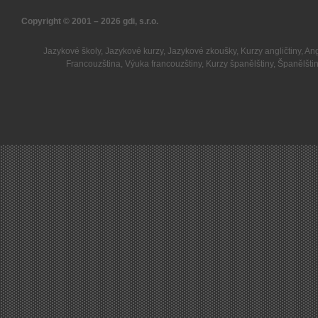
Copyright © 2001 – 2026
gdi, s.r.o.
Jazykové školy
,
Jazykové kurzy
,
Jazykové zkoušky
,
Kurzy angličtiny
,
Ang
Francouzština
,
Výuka francouzštiny
,
Kurzy španělštiny
,
Španělšti