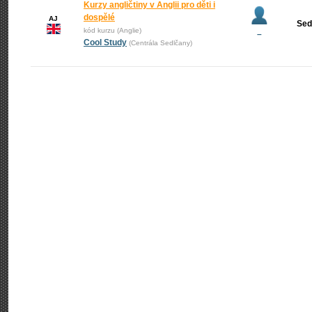
Kurzy angličtiny v Anglii pro děti i
dospělé
AJ
Sed
kód kurzu (Anglie)
–
Cool Study
(Centrála Sedlčany)