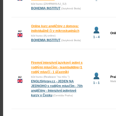
–
kód kurzu (ZAHRMAN-AJ_SJ)
BOHEMIA INSTITUT
(Jazyková škola)
Online kurz angličtiny z domova:
individuálně či v mikroskupinách
AJ
Onl
kód kurzu (Aj online)
1 – 4
BOHEMIA INSTITUT
(Jazyková škola)
Firemní intenzivní jazykový pobyt s
rodilými mluvčími - teambuilding (1
rodilý mluvčí - 1 účastník)
Pra
kód kurzu (Realizace "na míru ")
AJ
ENGLISHstay.cz - JEDEN NA
Malá
1 – 1
JEDNOHO s rodilým mluvčím - 70h
angličtiny - Intenzivní pobytové
kurzy v Česku
(Centrála Praha)