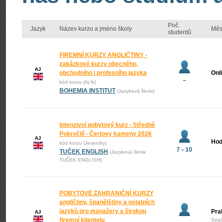
Poč.
Jazyk
Název kurzu a jméno školy
Měs
studentů
FIREMNÍ KURZY ANGLIČTINY -
zakázkové kurzy obecného,
AJ
obchodního i profesního jazyka
Onl
–
kód kurzu (Aj fir)
BOHEMIA INSTITUT
(Jazyková škola)
Intenzivní pobytový kurz - Středně
Pokročilí - Čertovy kameny 2026
AJ
Hod
kód kurzu (Jeseníky)
7 – 10
TUČEK ENGLISH
(Jazyková škola
TUČEK ENGLISH)
POBYTOVÉ ZAHRANIČNÍ KURZY
angličtiny, španělštiny a ostatních
jazyků pro manažery a širokou
Pra
AJ
firemní klientelu
Stra