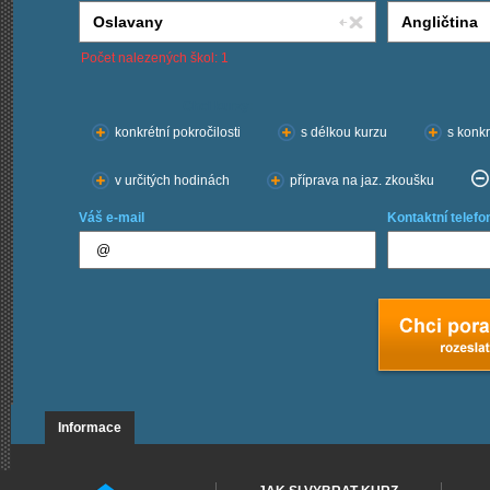
Počet nalezených škol: 1
Chci kurzy:
konkrétní pokročilosti
s délkou kurzu
s konkr
v určitých hodinách
příprava na jaz. zkoušku
Váš e-mail
Kontaktní telefo
Informace