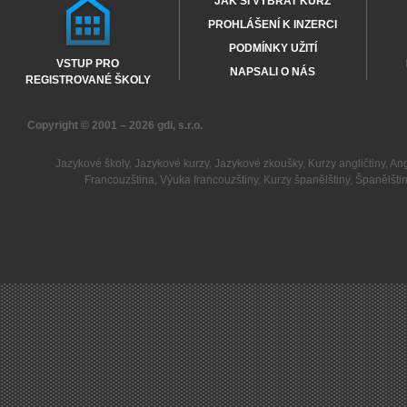
JAK SI VYBRAT KURZ
PROHLÁŠENÍ K INZERCI
PODMÍNKY UŽITÍ
VSTUP PRO
NAPSALI O NÁS
REGISTROVANÉ ŠKOLY
Copyright © 2001 – 2026
gdi, s.r.o.
Jazykové školy
,
Jazykové kurzy
,
Jazykové zkoušky
,
Kurzy angličtiny
,
Ang
Francouzština
,
Výuka francouzštiny
,
Kurzy španělštiny
,
Španělšti