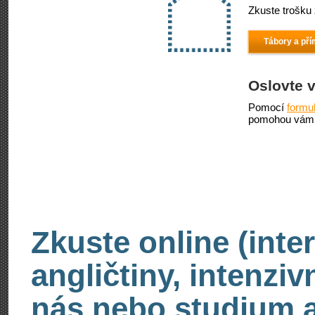
Zkuste trošku 
Tábory a pří
Oslovte 
Pomocí
formu
pomohou vám 
Zkuste online (inte
angličtiny, intenzi
nás nebo studium an