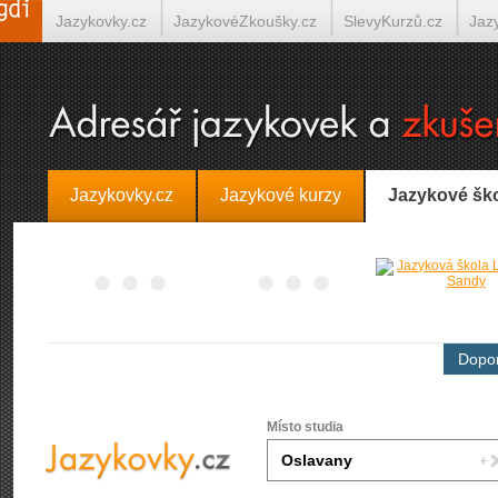
Jazykovky.cz
JazykovéZkoušky.cz
SlevyKurzů.cz
Jaz
Španělština on-line
Italština on-line
Tlumočení-Překlady.
Jazykovky.cz
Jazykové kurzy
Jazykové šk
Dopor
Místo studia