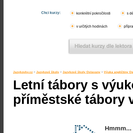
Chci kurzy:
konkrétní pokročilosti
s d
v určitých hodinách
přípr
Jazykovky.cz
>
Jazykové školy
>
Jazykové školy Oslavany
>
Výuka angličtiny O
Letní tábory s výuk
příměstské tábory 
Hmmm... 