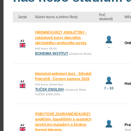
Poč.
Jazyk
Název kurzu a jméno školy
Měs
studentů
FIREMNÍ KURZY ANGLIČTINY -
zakázkové kurzy obecného,
AJ
obchodního i profesního jazyka
Onl
–
kód kurzu (Aj fir)
BOHEMIA INSTITUT
(Jazyková škola)
Intenzivní pobytový kurz - Středně
Pokročilí - Čertovy kameny 2026
AJ
Hod
kód kurzu (Jeseníky)
7 – 10
TUČEK ENGLISH
(Jazyková škola
TUČEK ENGLISH)
POBYTOVÉ ZAHRANIČNÍ KURZY
angličtiny, španělštiny a ostatních
jazyků pro manažery a širokou
Pra
AJ
firemní klientelu
Stra