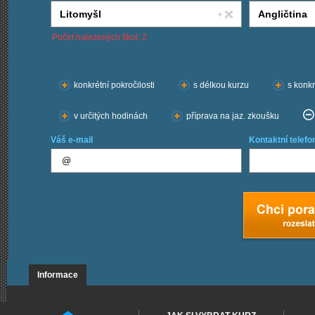
Počet nalezených škol: 2
Chci kurzy:
konkrétní pokročilosti
s délkou kurzu
s konkr
v určitých hodinách
příprava na jaz. zkoušku
Váš e-mail
Kontaktní telefo
Informace