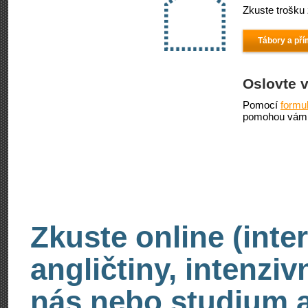
Zkuste trošku 
Tábory a pří
Oslovte 
Pomocí
formu
pomohou vám 
Zkuste online (inte
angličtiny, intenzi
nás nebo studium an