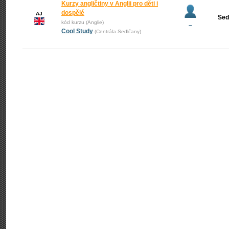
Kurzy angličtiny v Anglii pro děti i
dospělé
AJ
Sed
kód kurzu (Anglie)
–
Cool Study
(Centrála Sedlčany)