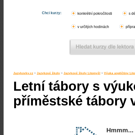
Chci kurzy:
konkrétní pokročilosti
s d
v určitých hodinách
přípr
Jazykovky.cz
>
Jazykové školy
>
Jazykové školy Litomyšl
>
Výuka angličtiny Lit
Letní tábory s výuk
příměstské tábory v
Hmmm... 