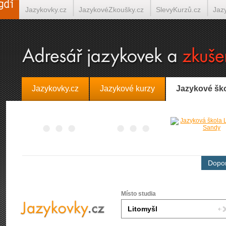
Jazykovky.cz
JazykovéZkoušky.cz
SlevyKurzů.cz
Jaz
Španělština on-line
Italština on-line
Tlumočení-Překlady.
Jazykovky.cz
Jazykové kurzy
Jazykové šk
Dopor
Místo studia