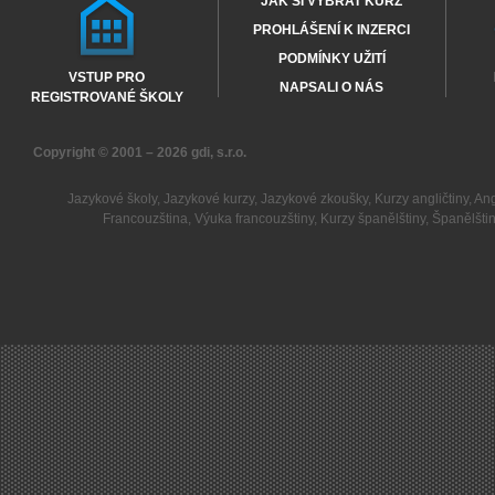
JAK SI VYBRAT KURZ
PROHLÁŠENÍ K INZERCI
PODMÍNKY UŽITÍ
VSTUP PRO
NAPSALI O NÁS
REGISTROVANÉ ŠKOLY
Copyright © 2001 – 2026
gdi, s.r.o.
Jazykové školy
,
Jazykové kurzy
,
Jazykové zkoušky
,
Kurzy angličtiny
,
Ang
Francouzština
,
Výuka francouzštiny
,
Kurzy španělštiny
,
Španělšti