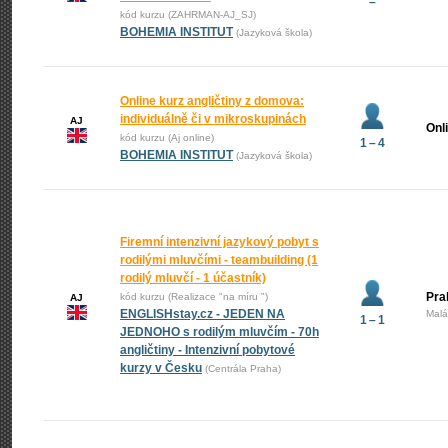
–
kód kurzu (ZAHRMAN-AJ_SJ)
BOHEMIA INSTITUT
(Jazyková škola)
Online kurz angličtiny z domova:
individuálně či v mikroskupinách
AJ
Onl
kód kurzu (Aj online)
1 – 4
BOHEMIA INSTITUT
(Jazyková škola)
Firemní intenzivní jazykový pobyt s
rodilými mluvčími - teambuilding (1
rodilý mluvčí - 1 účastník)
Pra
kód kurzu (Realizace "na míru ")
AJ
ENGLISHstay.cz - JEDEN NA
Malá
1 – 1
JEDNOHO s rodilým mluvčím - 70h
angličtiny - Intenzivní pobytové
kurzy v Česku
(Centrála Praha)