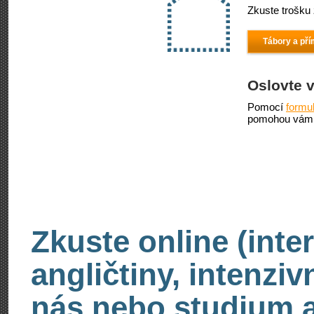
Zkuste trošku 
Tábory a pří
Oslovte 
Pomocí
formu
pomohou vám 
Zkuste online (inte
angličtiny, intenzi
nás nebo studium an