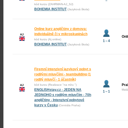
–
kód kurzu (ZAHRMAN-AJ_SJ)
BOHEMIA INSTITUT
(Jazyková škola)
Online kurz angličtiny z domova:
individuálně či v mikroskupinách
AJ
Onl
kód kurzu (Aj online)
1 – 4
BOHEMIA INSTITUT
(Jazyková škola)
Firemní intenzivní jazykový pobyt s
rodilými mluvčími - teambuilding (1
rodilý mluvčí - 1 účastník)
Pra
kód kurzu (Realizace "na míru ")
AJ
ENGLISHstay.cz - JEDEN NA
Malá
1 – 1
JEDNOHO s rodilým mluvčím - 70h
angličtiny - Intenzivní pobytové
kurzy v Česku
(Centrála Praha)