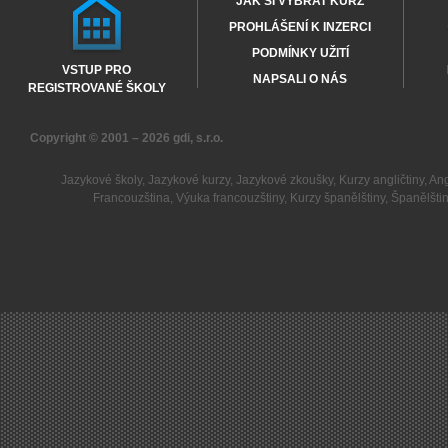
JAK SI VYBRAT KURZ
PROHLÁŠENÍ K INZERCI
PODMÍNKY UŽITÍ
VSTUP PRO
NAPSALI O NÁS
REGISTROVANÉ ŠKOLY
Copyright © 2001 – 2026
gdi, s.r.o.
Jazykové školy
,
Jazykové kurzy
,
Jazykové zkoušky
,
Kurzy angličtiny
,
Ang
Francouzština
,
Výuka francouzštiny
,
Kurzy španělštiny
,
Španělšti