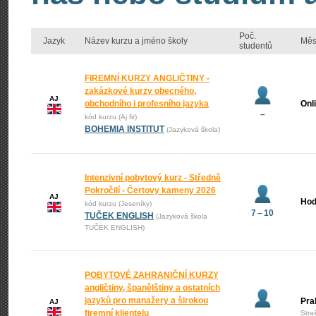
Poč.
Jazyk
Název kurzu a jméno školy
Měs
studentů
FIREMNÍ KURZY ANGLIČTINY -
zakázkové kurzy obecného,
AJ
obchodního i profesního jazyka
Onl
–
kód kurzu (Aj fir)
BOHEMIA INSTITUT
(Jazyková škola)
Intenzivní pobytový kurz - Středně
Pokročilí - Čertovy kameny 2026
AJ
Hod
kód kurzu (Jeseníky)
7 – 10
TUČEK ENGLISH
(Jazyková škola
TUČEK ENGLISH)
POBYTOVÉ ZAHRANIČNÍ KURZY
angličtiny, španělštiny a ostatních
jazyků pro manažery a širokou
Pra
AJ
firemní klientelu
Stra