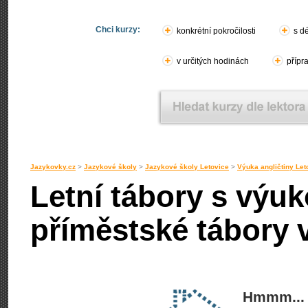
Chci kurzy:
konkrétní pokročilosti
s d
v určitých hodinách
přípr
Jazykovky.cz
>
Jazykové školy
>
Jazykové školy Letovice
>
Výuka angličtiny Let
Letní tábory s výuk
příměstské tábory 
Hmmm... 