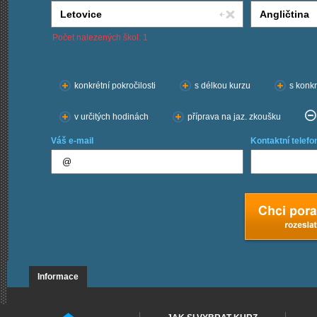
Počet nalezených škol: 1
Chci kurzy:
konkrétní pokročilosti
s délkou kurzu
s konkr
v určitých hodinách
příprava na jaz. zkoušku
Váš e-mail
Kontaktní telefo
Informace