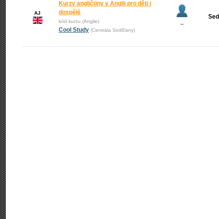
Kurzy angličtiny v Anglii pro děti i
dospělé
AJ
Sed
kód kurzu (Anglie)
–
Cool Study
(Centrála Sedlčany)