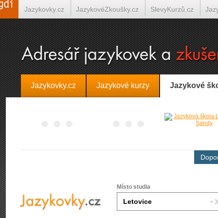
Jazykovky.cz
JazykovéZkoušky.cz
SlevyKurzů.cz
Jaz
Španělština on-line
Italština on-line
Tlumočení-Překlady.
Jazykovky.cz
Jazykové kurzy
Jazykové šk
Dopor
Místo studia