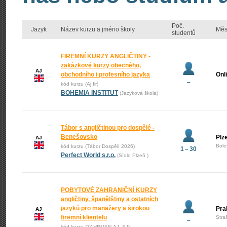
Poč.
Jazyk
Název kurzu a jméno školy
Měs
studentů
FIREMNÍ KURZY ANGLIČTINY -
zakázkové kurzy obecného,
AJ
obchodního i profesního jazyka
Onl
–
kód kurzu (Aj fir)
BOHEMIA INSTITUT
(Jazyková škola)
Tábor s angličtinou pro dospělé -
Benešovsko
Plz
AJ
Bole
kód kurzu (Tábor Dospělí 2026)
1 – 30
Perfect World s.r.o.
(Sídlo Plzeň )
POBYTOVÉ ZAHRANIČNÍ KURZY
angličtiny, španělštiny a ostatních
jazyků pro manažery a širokou
Pra
AJ
firemní klientelu
Stra
–
kód kurzu (ZAHRMAN-AJ_SJ)