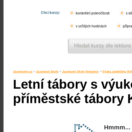
Chci kurzy:
konkrétní pokročilosti
s d
v určitých hodinách
přípr
Jazykovky.cz
>
Jazykové školy
>
Jazykové školy Krhanice
>
Výuka angličtiny Kr
Letní tábory s výuk
příměstské tábory 
Hmmm... 