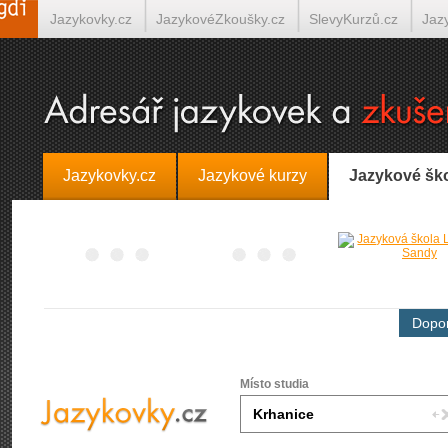
Jazykovky.cz
JazykovéZkoušky.cz
SlevyKurzů.cz
Jaz
Španělština on-line
Italština on-line
Tlumočení-Překlady.
Jazykovky.cz
Jazykové kurzy
Jazykové šk
Dopor
Místo studia