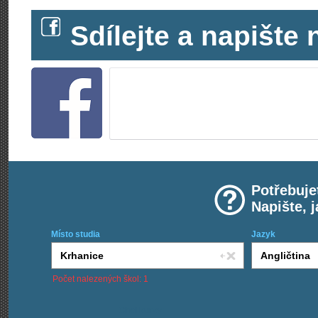
Sdílejte a napišt
Potřebuje
Napište, 
Místo studia
Jazyk
Počet nalezených škol: 1
Chci kurzy: