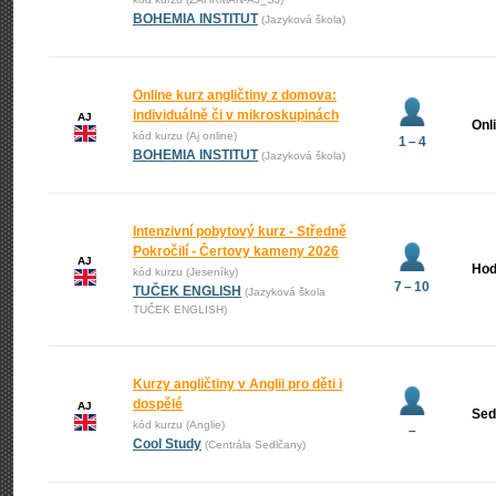
BOHEMIA INSTITUT
(Jazyková škola)
Online kurz angličtiny z domova:
individuálně či v mikroskupinách
AJ
Onl
kód kurzu (Aj online)
1 – 4
BOHEMIA INSTITUT
(Jazyková škola)
Intenzivní pobytový kurz - Středně
Pokročilí - Čertovy kameny 2026
AJ
Hod
kód kurzu (Jeseníky)
7 – 10
TUČEK ENGLISH
(Jazyková škola
TUČEK ENGLISH)
Kurzy angličtiny v Anglii pro děti i
dospělé
AJ
Sed
kód kurzu (Anglie)
–
Cool Study
(Centrála Sedlčany)