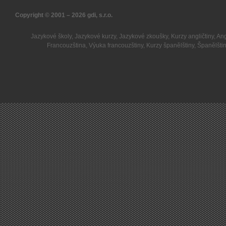
Copyright © 2001 – 2026
gdi, s.r.o.
Jazykové školy
,
Jazykové kurzy
,
Jazykové zkoušky
,
Kurzy angličtiny
,
Ang
Francouzština
,
Výuka francouzštiny
,
Kurzy španělštiny
,
Španělšti