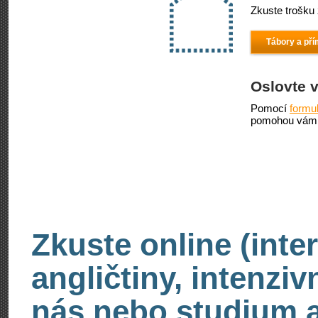
Zkuste trošku 
Tábory a pří
Oslovte 
Pomocí
formu
pomohou vám 
Zkuste online (inte
angličtiny, intenzi
nás nebo studium an