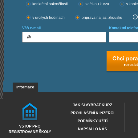
konkrétní pokročilosti
s délkou kurzu
s konkr
v určitých hodinách
příprava na jaz. zkoušku
Váš e-mail
Kontaktní telefo
Informace
JAK SI VYBRAT KURZ
PROHLÁŠENÍ K INZERCI
PODMÍNKY UŽITÍ
VSTUP PRO
NAPSALI O NÁS
REGISTROVANÉ ŠKOLY