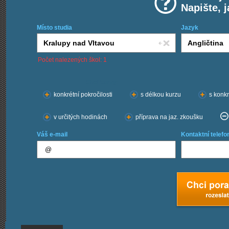
Napište, 
Místo studia
Jazyk
Počet nalezených škol: 1
Chci kurzy:
konkrétní pokročilosti
s délkou kurzu
s konkr
v určitých hodinách
příprava na jaz. zkoušku
Váš e-mail
Kontaktní telefo