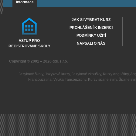
Informace
JAK SI VYBRAT KURZ
PROHLÁŠENÍ K INZERCI
PODMÍNKY UŽITÍ
VSTUP PRO
NAPSALI O NÁS
REGISTROVANÉ ŠKOLY
Copyright © 2001 – 2026
gdi, s.r.o.
Jazykové školy
,
Jazykové kurzy
,
Jazykové zkoušky
,
Kurzy angličtiny
,
Ang
Francouzština
,
Výuka francouzštiny
,
Kurzy španělštiny
,
Španělšti