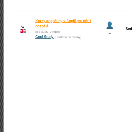
Kurzy angličtiny v Anglii pro děti i
dospělé
AJ
Sed
kód kurzu (Anglie)
–
Cool Study
(Centrála Sedlčany)