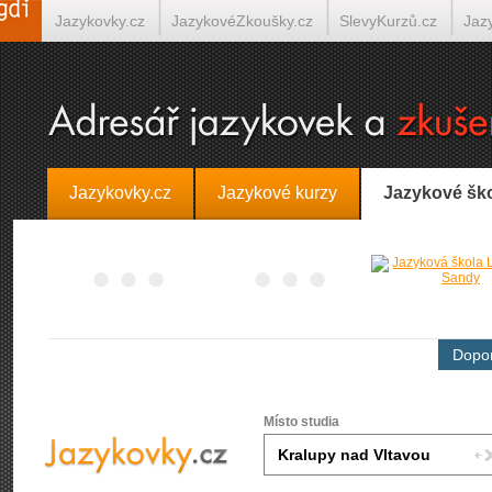
Jazykovky.cz
JazykovéZkoušky.cz
SlevyKurzů.cz
Jaz
Španělština on-line
Italština on-line
Tlumočení-Překlady.
Jazykovky.cz
Jazykové kurzy
Jazykové šk
Dopor
Místo studia