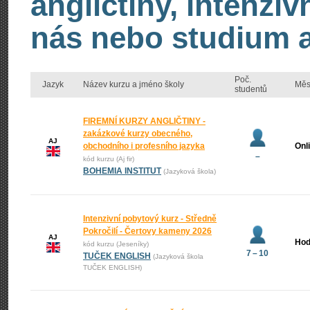
angličtiny, intenzi
nás nebo studium an
Poč.
Jazyk
Název kurzu a jméno školy
Měs
studentů
FIREMNÍ KURZY ANGLIČTINY -
zakázkové kurzy obecného,
AJ
obchodního i profesního jazyka
Onl
–
kód kurzu (Aj fir)
BOHEMIA INSTITUT
(Jazyková škola)
Intenzivní pobytový kurz - Středně
Pokročilí - Čertovy kameny 2026
AJ
Hod
kód kurzu (Jeseníky)
7 – 10
TUČEK ENGLISH
(Jazyková škola
TUČEK ENGLISH)