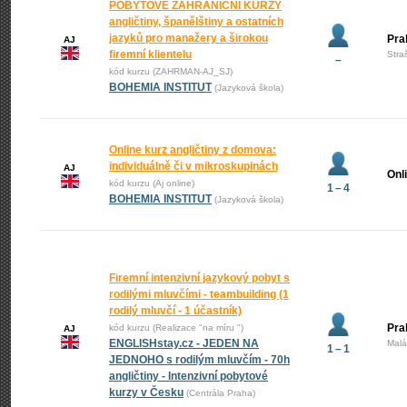
POBYTOVÉ ZAHRANIČNÍ KURZY
angličtiny, španělštiny a ostatních
jazyků pro manažery a širokou
Pra
AJ
firemní klientelu
Stra
–
kód kurzu (ZAHRMAN-AJ_SJ)
BOHEMIA INSTITUT
(Jazyková škola)
Online kurz angličtiny z domova:
individuálně či v mikroskupinách
AJ
Onl
kód kurzu (Aj online)
1 – 4
BOHEMIA INSTITUT
(Jazyková škola)
Firemní intenzivní jazykový pobyt s
rodilými mluvčími - teambuilding (1
rodilý mluvčí - 1 účastník)
Pra
kód kurzu (Realizace "na míru ")
AJ
ENGLISHstay.cz - JEDEN NA
Malá
1 – 1
JEDNOHO s rodilým mluvčím - 70h
angličtiny - Intenzivní pobytové
kurzy v Česku
(Centrála Praha)