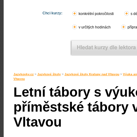
Chci kurzy:
konkrétní pokročilosti
s d
v určitých hodinách
přípr
Jazykovky.cz
>
Jazykové školy
>
Jazykové školy Kralupy nad Vltavou
>
Výuka ang
Vltavou
Letní tábory s výuk
příměstské tábory 
Vltavou