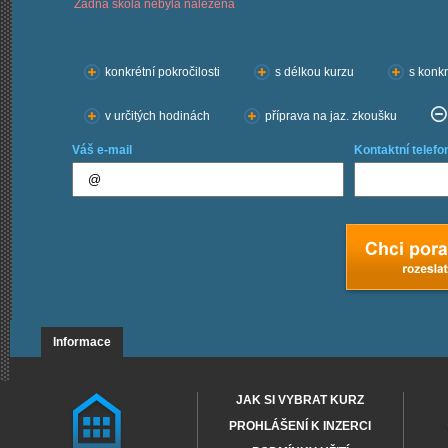
Žádná škola nebyla nalezena
Chci kurzy:
konkrétní pokročilosti
s délkou kurzu
s konkr
v určitých hodinách
příprava na jaz. zkoušku
Váš e-mail
Kontaktní telefo
Informace
JAK SI VYBRAT KURZ
PROHLÁŠENÍ K INZERCI