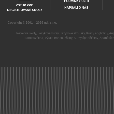
PODMÍNKY UŽITÍ
VSTUP PRO
NAPSALI O NÁS
REGISTROVANÉ ŠKOLY
Copyright © 2001 – 2026
gdi, s.r.o.
Jazykové školy
,
Jazykové kurzy
,
Jazykové zkoušky
,
Kurzy angličtiny
,
Ang
Francouzština
,
Výuka francouzštiny
,
Kurzy španělštiny
,
Španělšti