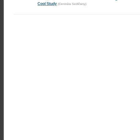
–
Cool Study
(Centrála Sedlčany)