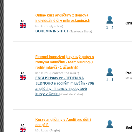
Online kurz angličtiny z domova:
individuálně či v mikroskupinách
AJ
Onl
kód kurzu (Aj online)
1 – 4
BOHEMIA INSTITUT
(Jazyková škola)
Firemní intenzivní jazykový pobyt s
rodilými mluvčími - teambuilding (1
rodilý mluvčí - 1 účastník)
Pra
kód kurzu (Realizace "na míru ")
AJ
ENGLISHstay.cz - JEDEN NA
Malá
1 – 1
JEDNOHO s rodilým mluvčím - 70h
angličtiny - Intenzivní pobytové
kurzy v Česku
(Centrála Praha)
Kurzy angličtiny v Anglii pro děti i
dospělé
AJ
Sed
kód kurzu (Anglie)