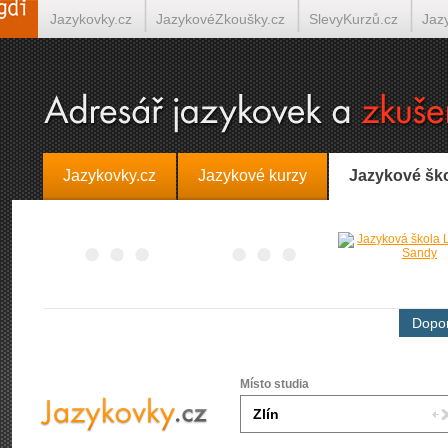
Jazykovky.cz
JazykovéZkoušky.cz
SlevyKurzů.cz
Jaz
Španělština on-line
Italština on-line
Tlumočení-Překlady.
Jazykovky.cz
Jazykové kurzy
Jazykové šk
Dopor
Místo studia