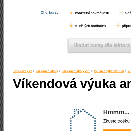
Chci kurzy:
konkrétní pokročilosti
s d
v určitých hodinách
přípr
Jazykovky.cz
>
Jazykové školy
>
Jazykové školy Zlín
>
Výuka angličtiny Zlín
>
Ví
Víkendová výuka ang
Hmmm... 
Zkuste trošku 