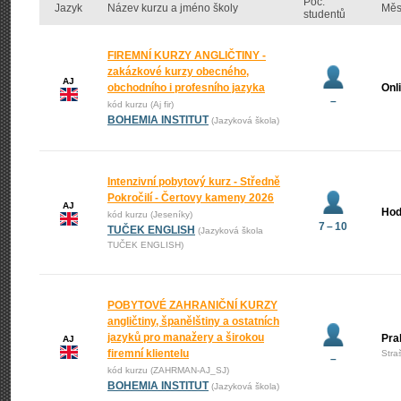
Poč.
Jazyk
Název kurzu a jméno školy
Měs
studentů
FIREMNÍ KURZY ANGLIČTINY -
zakázkové kurzy obecného,
AJ
obchodního i profesního jazyka
Onl
–
kód kurzu (Aj fir)
BOHEMIA INSTITUT
(Jazyková škola)
Intenzivní pobytový kurz - Středně
Pokročilí - Čertovy kameny 2026
AJ
Hod
kód kurzu (Jeseníky)
7 – 10
TUČEK ENGLISH
(Jazyková škola
TUČEK ENGLISH)
POBYTOVÉ ZAHRANIČNÍ KURZY
angličtiny, španělštiny a ostatních
jazyků pro manažery a širokou
Pra
AJ
firemní klientelu
Stra
–
kód kurzu (ZAHRMAN-AJ_SJ)
BOHEMIA INSTITUT
(Jazyková škola)