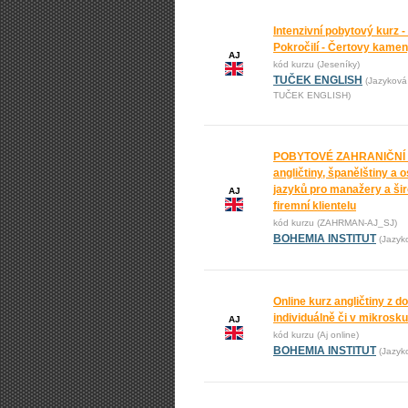
Intenzivní pobytový kurz -
Pokročilí - Čertovy kame
AJ
kód kurzu (Jeseníky)
TUČEK ENGLISH
(Jazyková
TUČEK ENGLISH)
POBYTOVÉ ZAHRANIČNÍ
angličtiny, španělštiny a 
jazyků pro manažery a ši
AJ
firemní klientelu
kód kurzu (ZAHRMAN-AJ_SJ)
BOHEMIA INSTITUT
(Jazyk
Online kurz angličtiny z 
individuálně či v mikrosk
AJ
kód kurzu (Aj online)
BOHEMIA INSTITUT
(Jazyk