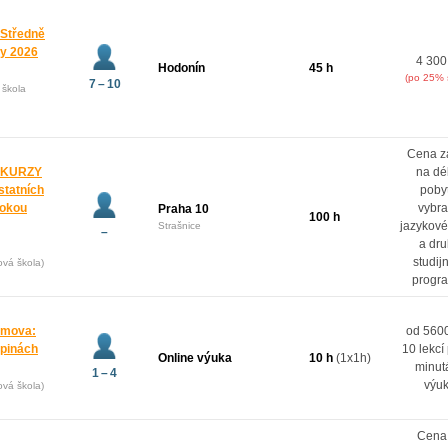
 Středně
ny 2026
4 300
Hodonín
45 h
(po 25% 
7 – 10
 škola
Cena z
 KURZY
na dé
ostatních
poby
rokou
vybr
Praha 10
100 h
jazykové
Strašnice
–
a dr
studij
ová škola)
progr
domova:
od 5600
upinách
10 lekcí
Online výuka
10 h
(1x1h)
minut
1 – 4
výu
ová škola)
Cena