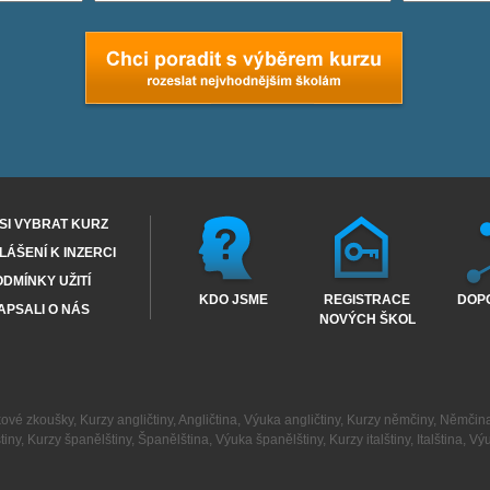
SI VYBRAT KURZ
ÁŠENÍ K INZERCI
DMÍNKY UŽITÍ
KDO JSME
REGISTRACE
DOP
APSALI O NÁS
NOVÝCH ŠKOL
kové zkoušky
,
Kurzy angličtiny
,
Angličtina
,
Výuka angličtiny
,
Kurzy němčiny
,
Němčin
tiny
,
Kurzy španělštiny
,
Španělština
,
Výuka španělštiny
,
Kurzy italštiny
,
Italština
,
Výu