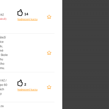
14
 Kč
slevě)
hodnocení kurzu
áleží
lce
tu,
ané
 škole
uhu
ního
amu.
 Kč /
2
 po 60
ách
hodnocení kurzu
ky
 za