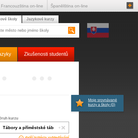
Francouzština on-line
Španělština on-line
ové školy
Jazykové kurzy
azyky
Zkušenosti studentů
Moje srovnávané
kurzy a školy
(0)
Druh kurzu
další kritéria vyhledávání