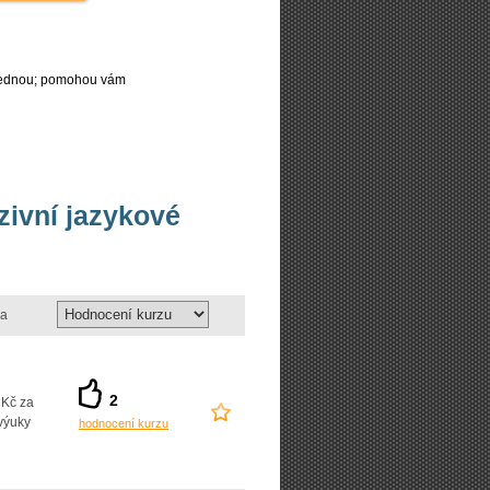
najednou; pomohou vám
nzivní jazykové
a
2
 Kč za
výuky
hodnocení kurzu