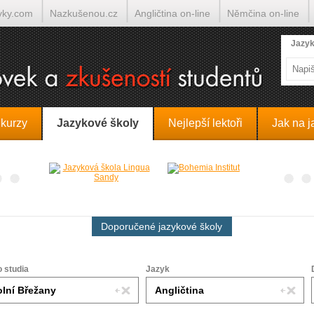
yky.com
Nazkušenou.cz
Angličtina on-line
Němčina on-line
lumočí.cz
Jazyk
 kurzy
Jazykové školy
Nejlepší lektoři
Jak na j
Doporučené jazykové školy
o studia
Jazyk