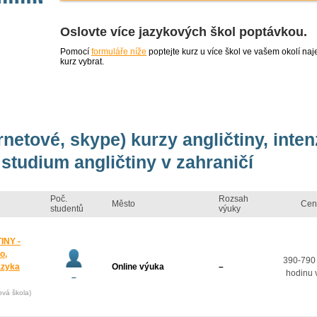
Oslovte více jazykových škol poptávkou.
Pomocí
formuláře níže
poptejte kurz u více škol ve vašem okolí 
kurz vybrat.
rnetové, skype) kurzy angličtiny, inte
studium angličtiny v zahraničí
Poč.
Rozsah
Město
Cen
studentů
výuky
INY -
o,
390-790
azyka
Online výuka
–
hodinu 
–
ová škola)