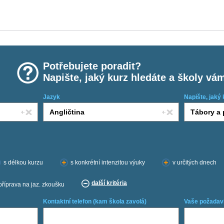
Potřebujete poradit?
Napište, jaký kurz hledáte a školy vá
Jazyk
Napište, jaký 
s délkou kurzu
s konkrétní intenzitou výuky
v určitých dnech
další kritéria
příprava na jaz. zkoušku
Kontaktní telefon (kam škola zavolá)
Vaše požadav