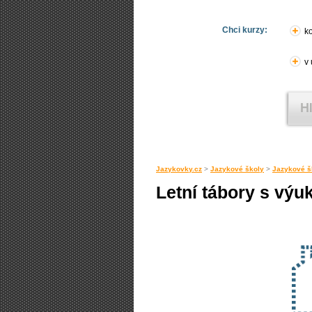
Chci kurzy:
ko
v
Jazykovky.cz
>
Jazykové školy
>
Jazykové š
Letní tábory s výu