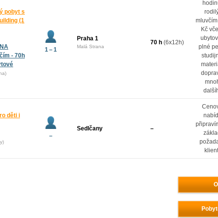
hodin
ý pobyt s
rodi
ilding (1
mluvčím
Kč vč
ubytov
Praha 1
70 h
(6x12h)
 NA
plné p
Malá Strana
1 – 1
ím - 70h
studij
ytové
materi
dopra
ha)
mno
další
Ceno
o děti i
nabí
připrav
Sedlčany
–
zákl
–
požad
y)
klien
O
Pobyt