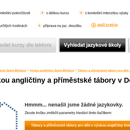
nkrétní pokročilosti
s délkou kurzu
s konkrétní intenzitou výuky
další kritéria
 určitých hodinách
příprava na jaz. zkoušku
koly Dolní Břežany
>
Výuka angličtiny Dolní Břežany
>
Tábory a příměstské tábory pro děti 
kou angličtiny a příměstské tábory v 
Hmmm... nenašli jsme žádné jazykovky.
Zkuste trošku změkčit parametry hledání tímto tlačítkem:
Tábory a příměstské tábory pro děti s výukou angličtiny Do