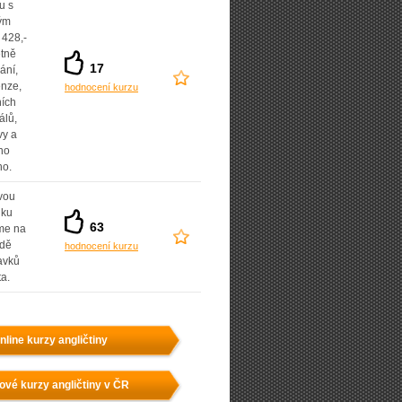
u s
lým
 428,-
etně
17
ání,
enze,
hodnocení kurzu
ních
álů,
vy a
ho
ho.
vou
dku
63
íme na
adě
hodnocení kurzu
avků
ta.
nline kurzy angličtiny
ové kurzy angličtiny v ČR