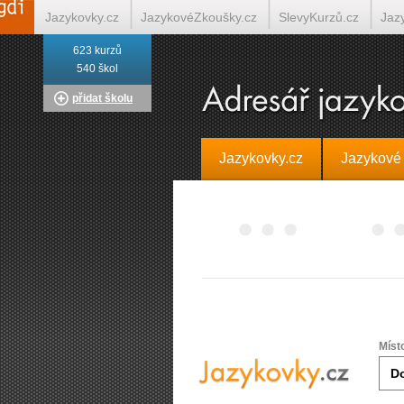
Jazykovky.cz
JazykovéZkoušky.cz
SlevyKurzů.cz
Jaz
623 kurzů
Italština on-line
Tlumočení-Překlady.cz
Překládá.cz
T
540 škol
přidat školu
Jazykovky.cz
Jazykové
Míst