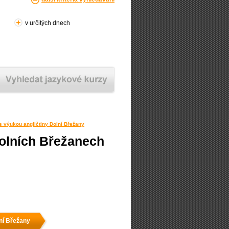
v určitých dnech
s výukou angličtiny Dolní Břežany
Dolních Břežanech
lní Břežany