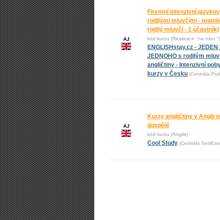
Firemní intenzivní jazykov
rodilými mluvčími - teambu
rodilý mluvčí - 1 účastník)
kód kurzu (Realizace "na míru ")
AJ
ENGLISHstay.cz - JEDEN
JEDNOHO s rodilým mluvč
angličtiny - Intenzivní pob
kurzy v Česku
(Centrála Pra
Kurzy angličtiny v Anglii pr
dospělé
AJ
kód kurzu (Anglie)
Cool Study
(Centrála Sedlčan