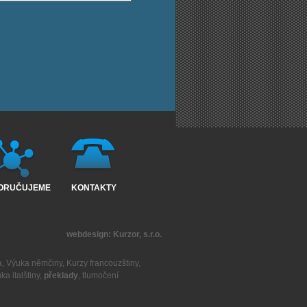
ORUČUJEME
KONTAKTY
webdesign:
Kurzor, s.r.o.
a
,
Výuka němčiny
,
Kurzy francouzštiny
,
ka italštiny
,
překlady
,
tlumočení