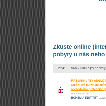
Zkuste online (inte
pobyty u nás nebo 
Jazyk
Název kurzu a jméno školy
FIREMNÍ KURZY ANGLIČT
zakázkové kurzy obecnéh
AJ
obchodního i profesního j
kód kurzu (Aj fir)
BOHEMIA INSTITUT
(Jazyk