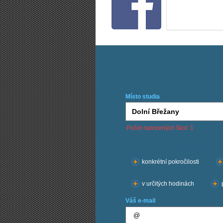
Místo studia
Počet nalezených škol: 1
Chci kurzy:
konkrétní pokročilosti
v určitých hodinách
Váš e-mail