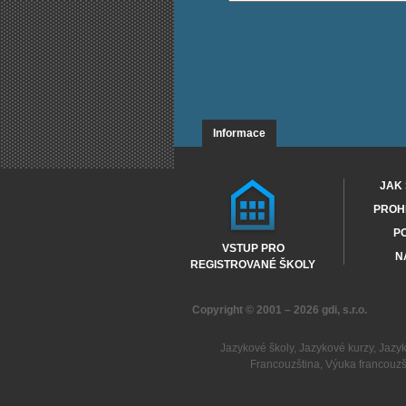
Informace
JAK 
PROHL
PO
VSTUP PRO
N
REGISTROVANÉ ŠKOLY
Copyright © 2001 – 2026
gdi, s.r.o.
Jazykové školy
,
Jazykové kurzy
,
Jazy
Francouzština
,
Výuka francouzš