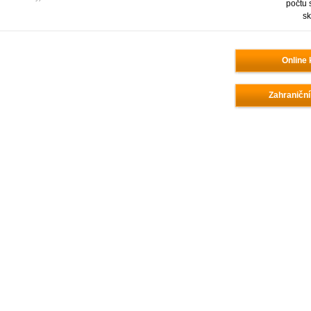
počtu 
sk
Online 
Zahraniční