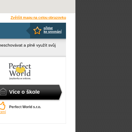
Zvětšit mapu na celou obrazovku
přidat
ke srovnání
neschovávat a plně využít svůj
Více o škole
Perfect World s.r.o.
cení