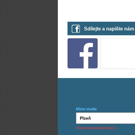
Sdílejte a napište ná
Místo studia
Počet nalezených škol: 1