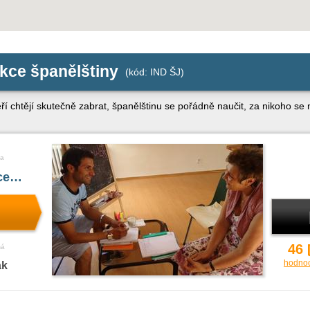
ekce španělštiny
(kód: IND ŠJ)
ří chtějí skutečně zabrat, španělštinu se pořádně naučit, za nikoho se 
a
íce…
46
ná
hodno
ak