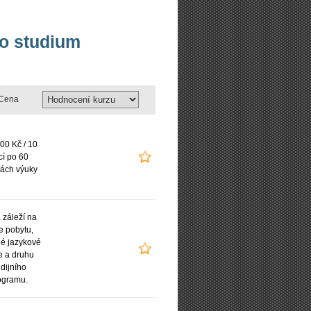
bo studium
Cena
00 Kč / 10
cí po 60
ách výuky
záleží na
e pobytu,
é jazykové
e a druhu
udijního
ogramu.