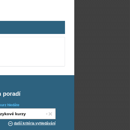
m poradí
kurz hledáte
další kritéria vyhledávání