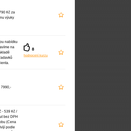
790 Kč za
nu výuky
ou nabídku
ravíme na
8
ákladě
hodnocení kurzu
žadavků
lienta.
 7990,-
 - 539 Kč /
ut bez DPH
obu (Cena
víjí podle