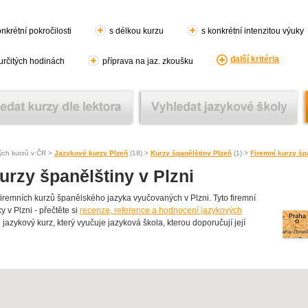
nkrétní pokročilosti
s délkou kurzu
s konkrétní intenzitou výuky
další kritéria
 určitých hodinách
příprava na jaz. zkoušku
ých kurzů v ČR >
Jazykové kurzy Plzeň
(18) >
Kurzy španělštiny Plzeň
(1) >
Firemní kurzy šp
urzy španělštiny v Plzni
emních kurzů španělského jazyka vyučovaných v Plzni. Tyto firemní
y v Plzni - přečtěte si
recenze, reference a hodnocení jazykových
 jazykový kurz, který vyučuje jazyková škola, kterou doporučují její