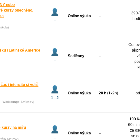
NY nebo
é kurzy obecného,
390-
yka
Online výuka
–
hodi
–
škola)
Cenov
sku i Latinské Americe
přip
Sedlčany
–
z
–
po
k
čas i intenzitu si volíš
Online výuka
20 h
(1x2h)
od
1 – 2
5 - Worklounge Smíchov)
190 Kč
60 min
é kurzy na míru
za os
Online výuka
–
se od
–
rála Klatovy)