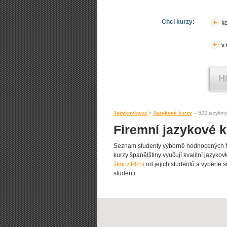
Chci kurzy:
ko
v
Jazykovky.cz
>
Jazykové kurzy
– 622 jazykov
Firemní jazykové k
Seznam studenty výborně hodnocených fir
kurzy španělštiny vyučují kvalitní jazykovk
škol v Plzni
od jejich studentů a vyberte si
studenti.