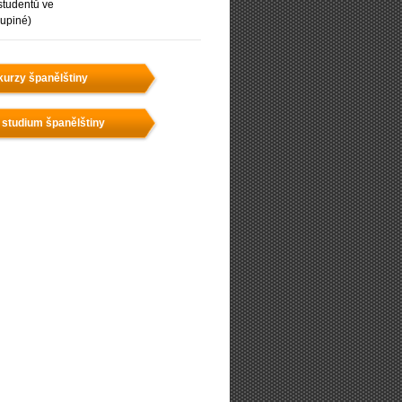
studentů ve
upiné)
kurzy španělštiny
 studium španělštiny