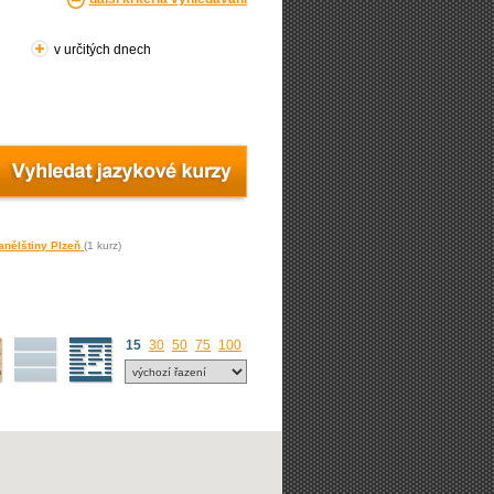
v určitých dnech
anělštiny Plzeň
(1 kurz)
15
30
50
75
100