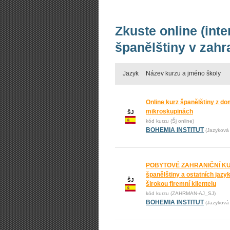
Zkuste online (int
španělštiny v zahr
Jazyk
Název kurzu a jméno školy
Online kurz španělštiny z do
mikroskupinách
ŠJ
kód kurzu (Šj online)
BOHEMIA INSTITUT
(Jazyková 
POBYTOVÉ ZAHRANIČNÍ KURZ
španělštiny a ostatních jaz
ŠJ
širokou firemní klientelu
kód kurzu (ZAHRMAN-AJ_SJ)
BOHEMIA INSTITUT
(Jazyková 