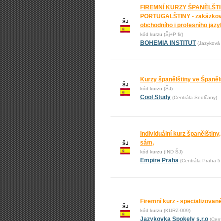
FIREMNÍ KURZY ŠPANĚLŠTI
PORTUGALŠTINY - zakázkov
ŠJ
obchodního i profesního jaz
kód kurzu (Šj+P fir)
BOHEMIA INSTITUT
(Jazyková 
Kurzy španělštiny ve Španěl
ŠJ
kód kurzu (ŠJ)
Cool Study
(Centrála Sedlčany)
Individuální kurz španělštiny, 
sám,
ŠJ
kód kurzu (IND ŠJ)
Empire Praha
(Centrála Praha 
Firemní kurz - specializovan
ŠJ
kód kurzu (KURZ-009)
Jazykovka Spokely s.r.o
(Cent