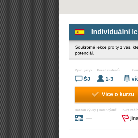
Individuální l
Soukromé lekce pro ty z vás, kte
potenciál.
Vyuč. jazyk
Počet studentů
Cen
ŠJ
1-3
v
Více o kurzu
Rozsah výuky | Hodin týdně
Kurz začí
—
jin