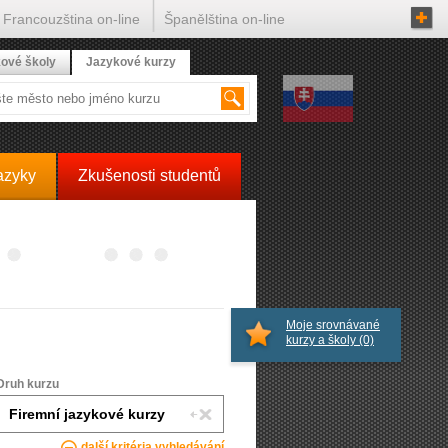
Francouzština on-line
Španělština on-line
ové školy
Jazykové kurzy
azyky
Zkušenosti studentů
Moje srovnávané
kurzy a školy
(0)
Druh kurzu
další kritéria vyhledávání