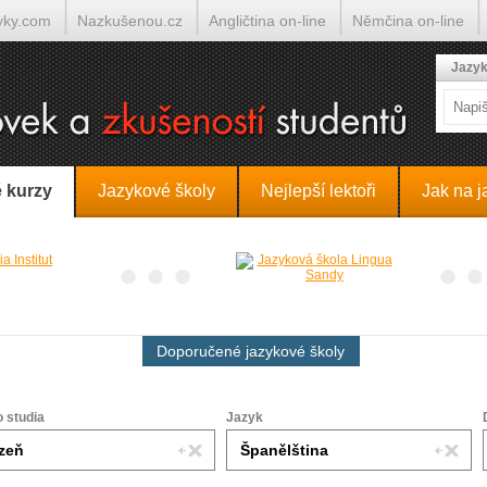
yky.com
Nazkušenou.cz
Angličtina on-line
Němčina on-line
lumočí.cz
Jazyk
 kurzy
Jazykové školy
Nejlepší lektoři
Jak na j
Doporučené jazykové školy
o studia
Jazyk