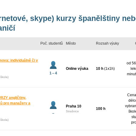
ernetové, skype) kurzy španělštiny ne
aničí
Poč. studentů
Město
Rozsah výuky
mova: individuálně či v
od 56
Online výuka
10 h
(1x1h)
lek
1 – 4
minut
škola)
Cena 
Y angličtiny,
délc
yků pro manažery a
vybran
Praha 10
100 h
škol
Strašnice
–
st
škola)
pr