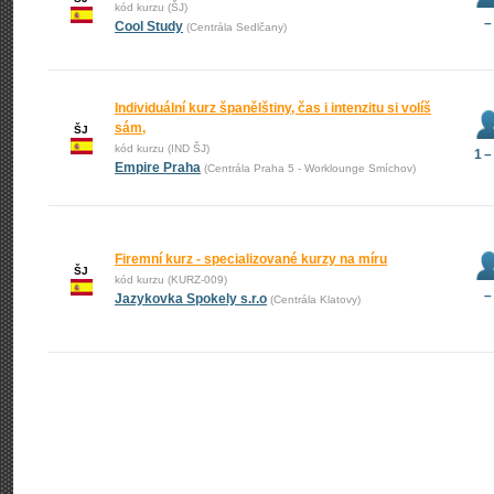
kód kurzu (ŠJ)
–
Cool Study
(Centrála Sedlčany)
Individuální kurz španělštiny, čas i intenzitu si volíš
sám,
ŠJ
kód kurzu (IND ŠJ)
1 –
Empire Praha
(Centrála Praha 5 - Worklounge Smíchov)
Firemní kurz - specializované kurzy na míru
ŠJ
kód kurzu (KURZ-009)
–
Jazykovka Spokely s.r.o
(Centrála Klatovy)