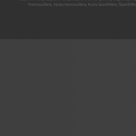
Francouzština
,
Výuka francouzštiny
,
Kurzy španělštiny
,
Španělšti