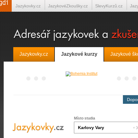
Jazykovky.cz
JazykovéZkoušky.cz
SlevyKurzů.cz
Jaz
Španělština on-line
Italština on-line
Tlumočení-Překlady.
Jazykovky.cz
Jazykové kurzy
Jazykové šk
Dopor
Místo studia