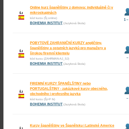
Online kurz španělštiny z domova: individuálně či v
mikroskupinách
ŠJ
kód kurzu (Šj online)
1 –
BOHEMIA INSTITUT
(Jazyková škola)
POBYTOVÉ ZAHRANIČNÍ KURZY angličtiny,
španělštiny a ostatních jazyků pro manažery a
ŠJ
širokou firemní klientelu
–
kód kurzu (ZAHRMAN-AJ_SJ)
BOHEMIA INSTITUT
(Jazyková škola)
FIREMNÍ KURZY ŠPANĚLŠTINY nebo
PORTUGALŠTINY - zakázkové kurzy obecného,
ŠJ
obchodního i profesního jazyka
–
kód kurzu (Šj+P fir)
BOHEMIA INSTITUT
(Jazyková škola)
Kurzy španělštiny ve Španělsku i Latinské Americe
ŠJ