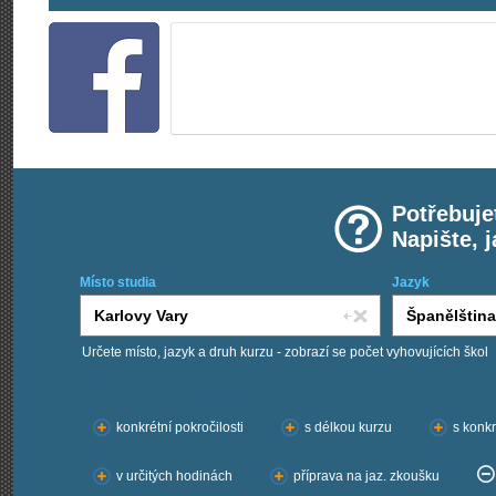
Potřebuje
Napište, 
Místo studia
Jazyk
Určete místo, jazyk a druh kurzu - zobrazí se počet vyhovujících škol
Chci kurzy:
konkrétní pokročilosti
s délkou kurzu
s konkr
v určitých hodinách
příprava na jaz. zkoušku