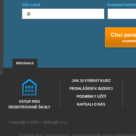
Váš e-mail
Kontaktní telefo
Informace
JAK SI VYBRAT KURZ
PROHLÁŠENÍ K INZERCI
PODMÍNKY UŽITÍ
VSTUP PRO
NAPSALI O NÁS
REGISTROVANÉ ŠKOLY
Copyright © 2001 – 2026
gdi, s.r.o.
Jazykové školy
,
Jazykové kurzy
,
Jazykové zkoušky
,
Kurzy angličtiny
,
Ang