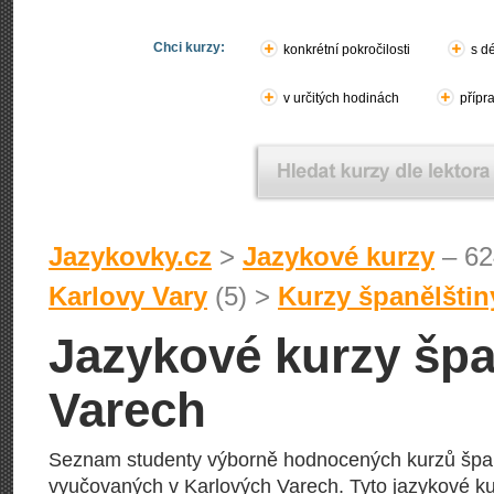
Chci kurzy:
konkrétní pokročilosti
s d
v určitých hodinách
přípr
Jazykovky.cz
>
Jazykové kurzy
– 62
Karlovy Vary
(5) >
Kurzy španělštin
Jazykové kurzy špa
Varech
Seznam studenty výborně hodnocených kurzů špa
vyučovaných v Karlových Varech. Tyto jazykové ku