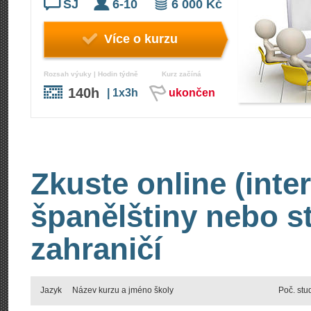
ŠJ
6-10
6 000 Kč
Více o kurzu
Rozsah výuky | Hodin týdně
Kurz začíná
140h
| 1x3h
ukončen
Zkuste online (inte
španělštiny nebo s
zahraničí
Jazyk
Název kurzu a jméno školy
Poč. stu