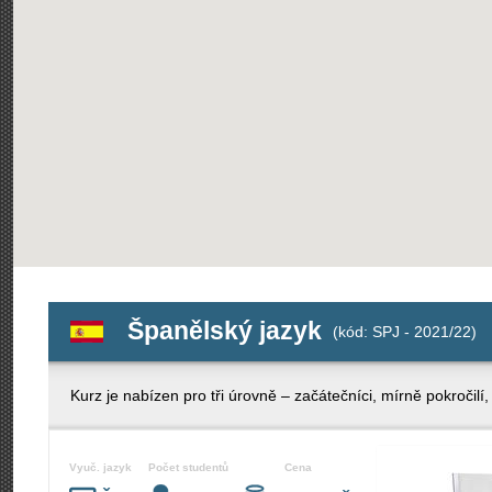
Španělský jazyk
(kód: SPJ - 2021/22)
Kurz je nabízen pro tři úrovně – začátečníci, mírně pokročilí, 
Vyuč. jazyk
Počet studentů
Cena