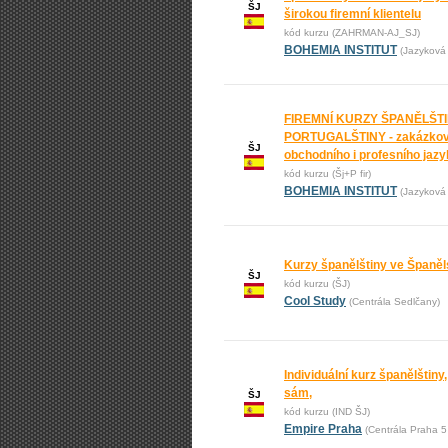
ŠJ
širokou firemní klientelu
kód kurzu (ZAHRMAN-AJ_SJ)
BOHEMIA INSTITUT
(Jazyková 
FIREMNÍ KURZY ŠPANĚLŠTI
PORTUGALŠTINY - zakázkov
ŠJ
obchodního i profesního jaz
kód kurzu (Šj+P fir)
BOHEMIA INSTITUT
(Jazyková 
Kurzy španělštiny ve Španěl
ŠJ
kód kurzu (ŠJ)
Cool Study
(Centrála Sedlčany)
Individuální kurz španělštiny, 
sám,
ŠJ
kód kurzu (IND ŠJ)
Empire Praha
(Centrála Praha 