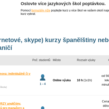
Oslovte více jazykových škol poptávkou.
Pomocí
formuláře níže
poptejte kurz u více škol ve vašem okolí 
kurz vybrat.
ernetové, skype) kurzy španělštiny ne
aničí
Poč. studentů
Město
Rozsah výuky
mova: individuálně či v
od 56
Online výuka
10 h
(1x1h)
lek
1 – 4
minut
škola)
Cena 
Y angličtiny,
délc
yků pro manažery a