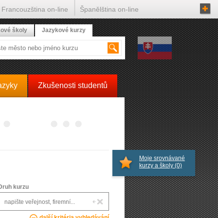
Francouzština on-line
Španělština on-line
ové školy
Jazykové kurzy
azyky
Zkušenosti studentů
Moje srovnávané
kurzy a školy
(0)
Druh kurzu
další kritéria vyhledávání