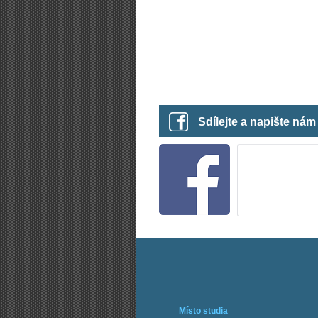
Sdílejte a napište ná
Místo studia