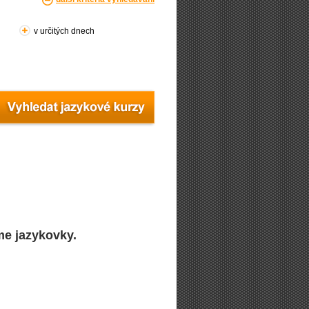
v určitých dnech
me jazykovky.