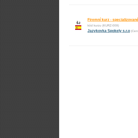
Firemní kurz - specializovan
ŠJ
kód kurzu (KURZ-009)
Jazykovka Spokely s.r.o
(Cent