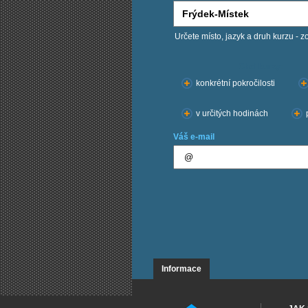
Určete místo, jazyk a druh kurzu - z
Chci kurzy:
konkrétní pokročilosti
v určitých hodinách
Váš e-mail
Informace