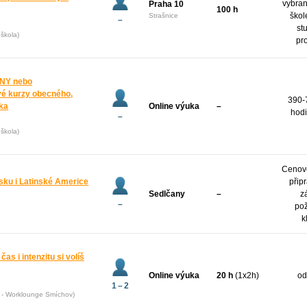
vybran
Praha 10
100 h
škol
Strašnice
–
st
škola)
pr
NY nebo
é kurzy obecného,
390-
yka
Online výuka
–
hodi
–
škola)
Cenov
sku i Latinské Americe
přip
Sedlčany
–
z
–
po
k
čas i intenzitu si volíš
Online výuka
20 h
(1x2h)
od
1 – 2
5 - Worklounge Smíchov)