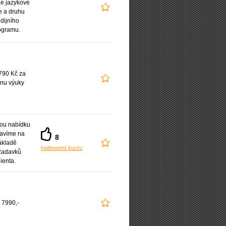
é jazykové
e a druhu
udijního
ogramu.
790 Kč za
nu výuky
ou nabídku
ravíme na
8
ákladě
hodnocení kurzu
žadavků
lienta.
 7990,-