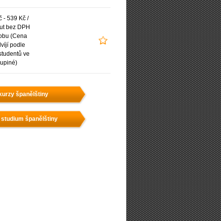
 - 539 Kč /
ut bez DPH
obu (Cena
víjí podle
studentů ve
upiné)
kurzy španělštiny
 studium španělštiny