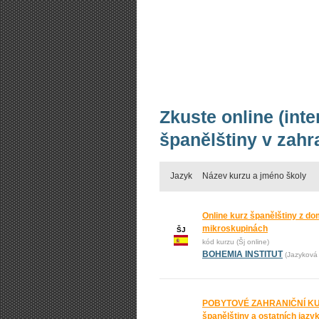
Zkuste online (int
španělštiny v zahr
Jazyk
Název kurzu a jméno školy
Online kurz španělštiny z do
mikroskupinách
ŠJ
kód kurzu (Šj online)
BOHEMIA INSTITUT
(Jazyková 
POBYTOVÉ ZAHRANIČNÍ KURZ
španělštiny a ostatních jaz