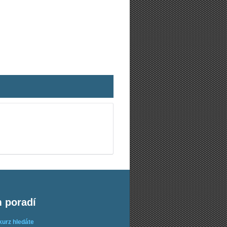
m poradí
kurz hledáte