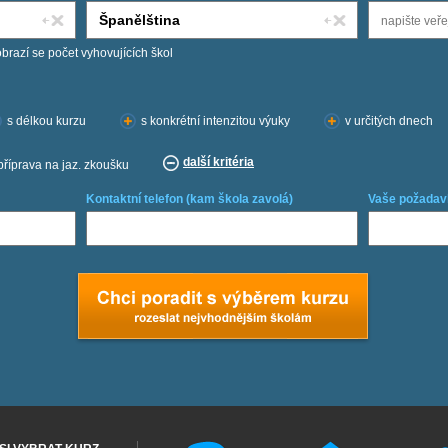
obrazí se počet vyhovujících škol
s délkou kurzu
s konkrétní intenzitou výuky
v určitých dnech
další kritéria
příprava na jaz. zkoušku
Kontaktní telefon (kam škola zavolá)
Vaše požadav