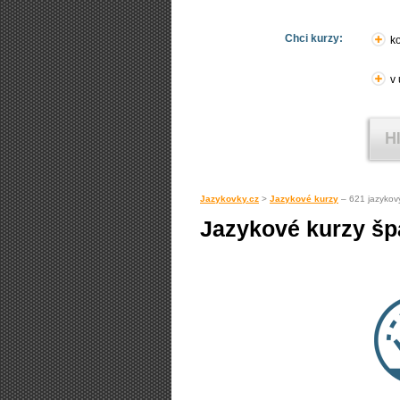
Chci kurzy:
ko
v
Jazykovky.cz
>
Jazykové kurzy
– 621 jazykov
Jazykové kurzy šp