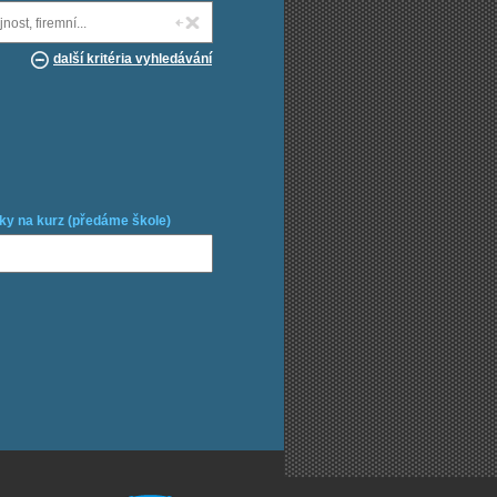
další kritéria vyhledávání
ky na kurz (předáme škole)