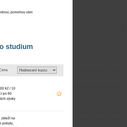
najednou; pomohou vám
bo studium
Cena
00 Kč / 10
cí po 60
ách výuky
záleží na
e pobytu,