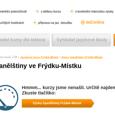
nkrétní pokročilosti
s délkou kurzu
s konkrétní intenzitou výuky
další kritéria
 určitých hodinách
příprava na jaz. zkoušku
ých kurzů v ČR >
Jazykové kurzy Frýdek-Místek
>
Kurzy španělštiny Frýdek-Místek
anělštiny ve Frýdku-Místku
Hmmm... kurzy jsme nenašli. Určitě najde
Zkuste tlačítko:
Výuka španělštiny Frýdek-Místek