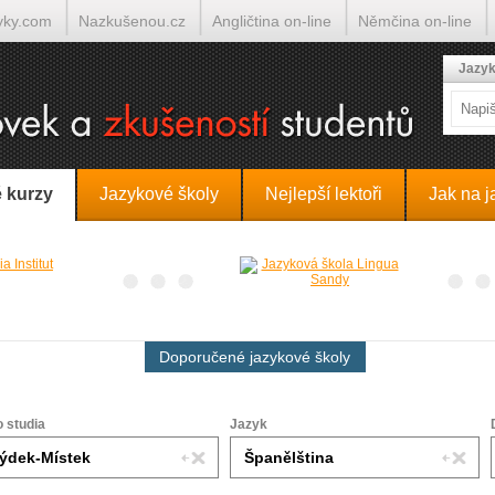
yky.com
Nazkušenou.cz
Angličtina on-line
Němčina on-line
lumočí.cz
Jazyk
 kurzy
Jazykové školy
Nejlepší lektoři
Jak na j
Doporučené jazykové školy
o studia
Jazyk