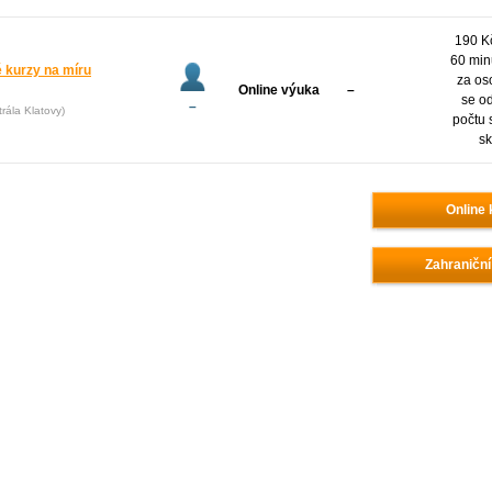
190 Kč
60 min
é kurzy na míru
za os
Online výuka
–
se od
–
rála Klatovy)
počtu 
sk
Online 
Zahraniční