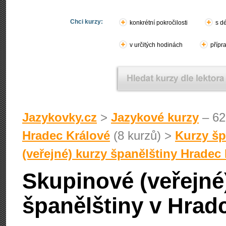
Chci kurzy:
konkrétní pokročilosti
s d
v určitých hodinách
přípr
Jazykovky.cz
>
Jazykové kurzy
– 62
Hradec Králové
(8 kurzů) >
Kurzy šp
(veřejné) kurzy španělštiny Hradec
Skupinové (veřejné
španělštiny v Hrad