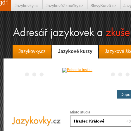
Jazykovky.cz
JazykovéZkoušky.cz
SlevyKurzů.cz
Jaz
Španělština on-line
Italština on-line
Tlumočení-Překlady.
Jazykovky.cz
Jazykové kurzy
Jazykové šk
Dopor
Místo studia