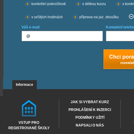
konkrétní pokročilosti
s délkou kurzu
s konkr
v určitých hodinách
příprava na jaz. zkoušku
Váš e-mail
Kontaktní telefo
Informace
JAK SI VYBRAT KURZ
PROHLÁŠENÍ K INZERCI
PODMÍNKY UŽITÍ
VSTUP PRO
NAPSALI O NÁS
REGISTROVANÉ ŠKOLY