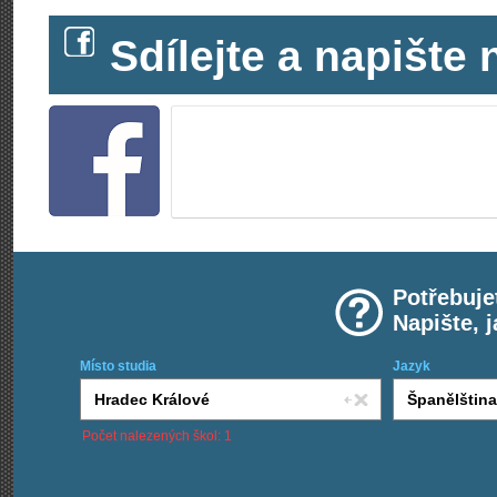
Sdílejte a napišt
Potřebuje
Napište, 
Místo studia
Jazyk
Počet nalezených škol: 1
Chci kurzy: