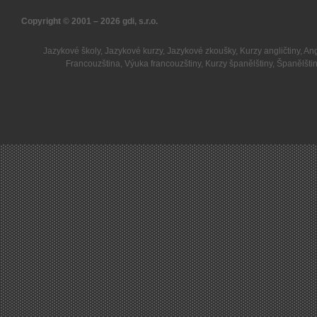
Copyright © 2001 – 2026
gdi, s.r.o.
Jazykové školy
,
Jazykové kurzy
,
Jazykové zkoušky
,
Kurzy angličtiny
,
Ang
Francouzština
,
Výuka francouzštiny
,
Kurzy španělštiny
,
Španělšti