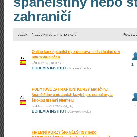
španělštiny nebo s
zahraničí
Jazyk
Název kurzu a jméno školy
Poč. stu
Online kurz španělštiny z domova: individuálně či v
mikroskupinách
ŠJ
kód kurzu (Šj online)
1 –
BOHEMIA INSTITUT
(Jazyková škola)
POBYTOVÉ ZAHRANIČNÍ KURZY angličtiny,
španělštiny a ostatních jazyků pro manažery a
ŠJ
širokou firemní klientelu
–
kód kurzu (ZAHRMAN-AJ_SJ)
BOHEMIA INSTITUT
(Jazyková škola)
FIREMNÍ KURZY ŠPANĚLŠTINY nebo