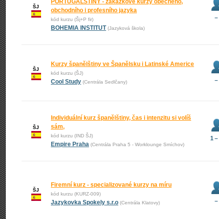
PORTUGALŠTINY - zakázkové kurzy obecného,
ŠJ
obchodního i profesního jazyka
–
kód kurzu (Šj+P fir)
BOHEMIA INSTITUT
(Jazyková škola)
Kurzy španělštiny ve Španělsku i Latinské Americe
ŠJ
kód kurzu (ŠJ)
–
Cool Study
(Centrála Sedlčany)
Individuální kurz španělštiny, čas i intenzitu si volíš
sám,
ŠJ
kód kurzu (IND ŠJ)
1 –
Empire Praha
(Centrála Praha 5 - Worklounge Smíchov)
Firemní kurz - specializované kurzy na míru
ŠJ
kód kurzu (KURZ-009)
–
Jazykovka Spokely s.r.o
(Centrála Klatovy)