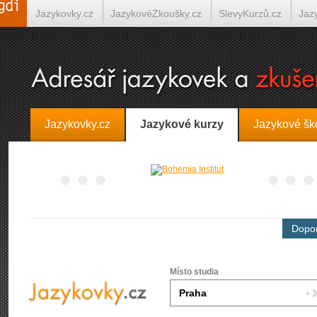
Jazykovky.cz
JazykovéZkoušky.cz
SlevyKurzů.cz
Jaz
Španělština on-line
Italština on-line
Tlumočení-Překlady.
Jazykovky.cz
Jazykové kurzy
Jazykové šk
Dopor
Místo studia