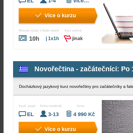
EL
1-4
více…
Více o kurzu
Rozsah výuky | Hodin týdně
Kurz začíná
10h
| 1x1h
jinak
Novořečtina - začátečníci: Po 
Docházkový jazykový kurz novořečtiny pro začátečníky a fal
Vyuč. jazyk
Počet studentů
Cena
EL
3-13
4 990 Kč
Více o kurzu