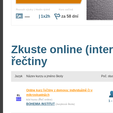
Rozsah výuky | Hodin týdně
Kurz začíná
—
| 1x2h
za 58 dní
Zkuste online (inte
řečtiny
Jazyk
Název kurzu a jméno školy
Poč. stu
Online kurz řečtiny z domova: individuálně či v
mikroskupinách
EL
kód kurzu (Řeč online)
1 –
BOHEMIA INSTITUT
(Jazyková škola)