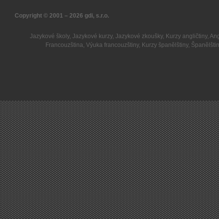
Copyright © 2001 – 2026
gdi, s.r.o.
Jazykové školy
,
Jazykové kurzy
,
Jazykové zkoušky
,
Kurzy angličtiny
,
Ang
Francouzština
,
Výuka francouzštiny
,
Kurzy španělštiny
,
Španělšti