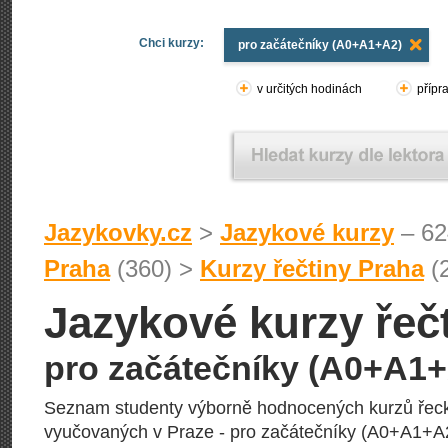
Chci kurzy:
pro začátečníky (A0+A1+A2)
v určitých hodinách
přípr
Jazykovky.cz
>
Jazykové kurzy
– 62
Praha
(360) >
Kurzy řečtiny Praha
(2
Jazykové kurzy řeč
pro začátečníky (A0+A1
Seznam studenty výborně hodnocených kurzů řec
vyučovaných v Praze - pro začátečníky (A0+A1+A2