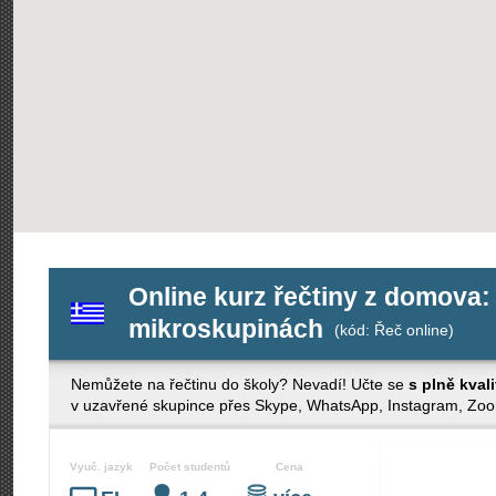
Online kurz řečtiny z domova: 
mikroskupinách
(kód: Řeč online)
Nemůžete na řečtinu do školy? Nevadí! Učte se
s plně kval
v uzavřené skupince přes Skype, WhatsApp, Instagram, Zo
Vyuč. jazyk
Počet studentů
Cena