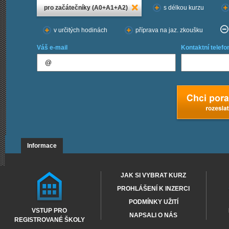
pro začátečníky (A0+A1+A2)
s délkou kurzu
v určitých hodinách
příprava na jaz. zkoušku
Váš e-mail
Kontaktní telefo
Informace
JAK SI VYBRAT KURZ
PROHLÁŠENÍ K INZERCI
PODMÍNKY UŽITÍ
VSTUP PRO
NAPSALI O NÁS
REGISTROVANÉ ŠKOLY