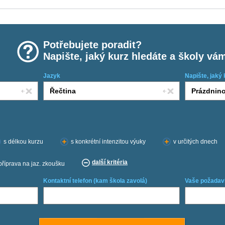
Potřebujete poradit?
Napište, jaký kurz hledáte a školy vá
Jazyk
Napište, jaký 
s délkou kurzu
s konkrétní intenzitou výuky
v určitých dnech
další kritéria
příprava na jaz. zkoušku
Kontaktní telefon (kam škola zavolá)
Vaše požadav