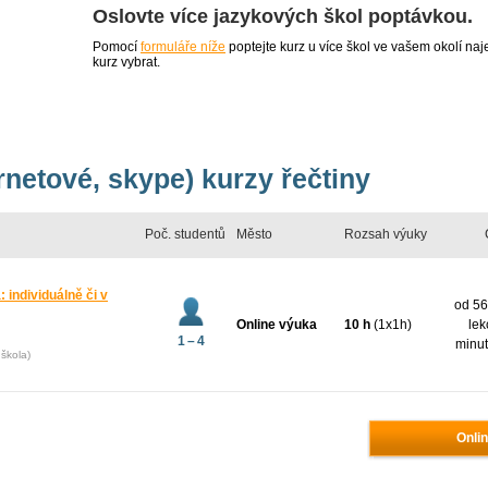
Oslovte více jazykových škol poptávkou.
Pomocí
formuláře níže
poptejte kurz u více škol ve vašem okolí 
kurz vybrat.
rnetové, skype) kurzy řečtiny
Poč. studentů
Město
Rozsah výuky
 individuálně či v
od 56
Online výuka
10 h
(1x1h)
lek
1 – 4
minut
škola)
Onlin