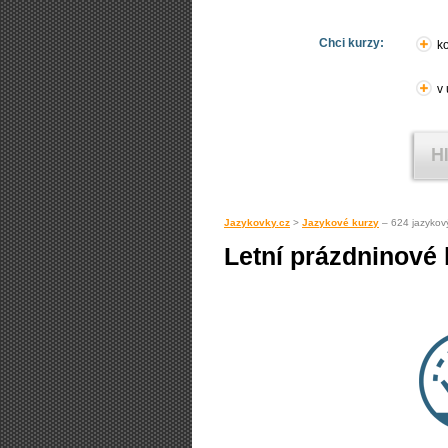
Chci kurzy:
ko
v
Jazykovky.cz
>
Jazykové kurzy
– 624 jazykov
Letní prázdninové 