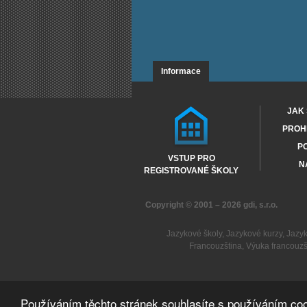
Informace
JAK 
PROHL
PO
VSTUP PRO
N
REGISTROVANÉ ŠKOLY
Copyright © 2001 – 2026
gdi, s.r.o.
Jazykové školy
,
Jazykové kurzy
,
Jazy
Francouzština
,
Výuka francouzš
Používáním těchto stránek souhlasíte s používáním coo