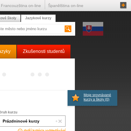
Francouzština on-line
Španělština on-line
ové školy
Jazykové kurzy
azyky
Zkušenosti studentů
Moje srovnávané
kurzy a školy
(0)
Druh kurzu
další kritéria vyhledávání