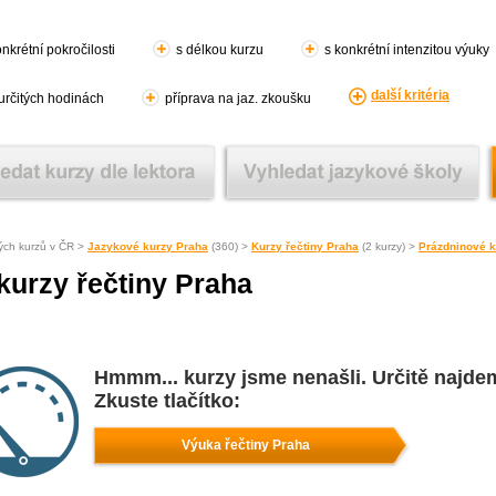
nkrétní pokročilosti
s délkou kurzu
s konkrétní intenzitou výuky
další kritéria
 určitých hodinách
příprava na jaz. zkoušku
ých kurzů v ČR >
Jazykové kurzy Praha
(360) >
Kurzy řečtiny Praha
(2 kurzy) >
Prázdninové k
kurzy řečtiny Praha
Hmmm... kurzy jsme nenašli. Určitě najde
Zkuste tlačítko:
Výuka řečtiny Praha