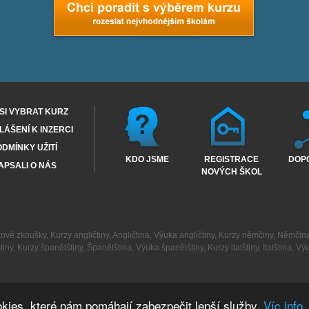
SI VYBRAT KURZ
ÁŠENÍ K INZERCI
DMÍNKY UŽITÍ
KDO JSME
REGISTRACE
DOP
APSALI O NÁS
NOVÝCH ŠKOL
kové zkoušky
,
Kurzy angličtiny
,
Angličtina
,
Výuka angličtiny
,
Kurzy němčiny
,
Němčin
tiny
,
Kurzy španělštiny
,
Španělština
,
Výuka španělštiny
,
Kurzy italštiny
,
Italština
,
Výu
kies, které nám pomáhají zabezpečit lepší služby.
Víc info