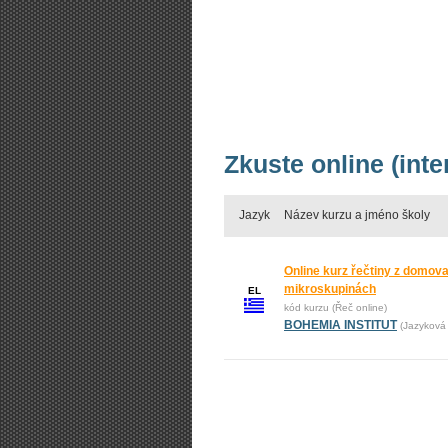
Zkuste online (inte
Jazyk
Název kurzu a jméno školy
Online kurz řečtiny z domova:
mikroskupinách
EL
kód kurzu (Řeč online)
BOHEMIA INSTITUT
(Jazyková 