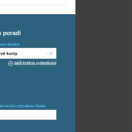
m poradí
kurz hledáte
další kritéria vyhledávání
ky na kurz (předáme škole)