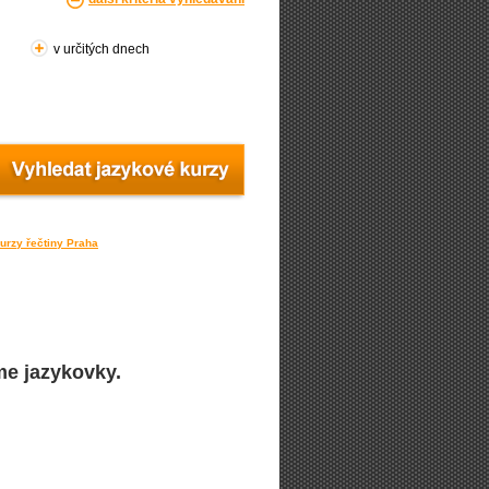
v určitých dnech
urzy řečtiny Praha
me jazykovky.