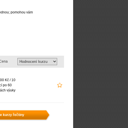
najednou; pomohou vám
Cena
00 Kč / 10
cí po 60
ách výuky
e kurzy řečtiny