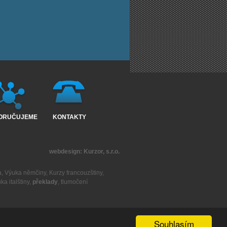
ORUČUJEME
KONTAKTY
webdesign:
Kurzor, s.r.o.
a
,
Výuka němčiny
,
Kurzy francouzštiny
,
ka italštiny
,
překlady
,
tlumočení
Souhlasím