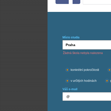
Místo studia
Žádná škola nebyla nalezena
Chci kurzy:
konkrétní pokročilosti
v určitých hodinách
Váš e-mail