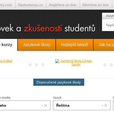
yky.com
Nazkušenou.cz
Angličtina on-line
Němčina on-line
lumočí.cz
Jazyk
 kurzy
Jazykové školy
Nejlepší lektoři
Jak na j
Doporučené jazykové školy
o studia
Jazyk