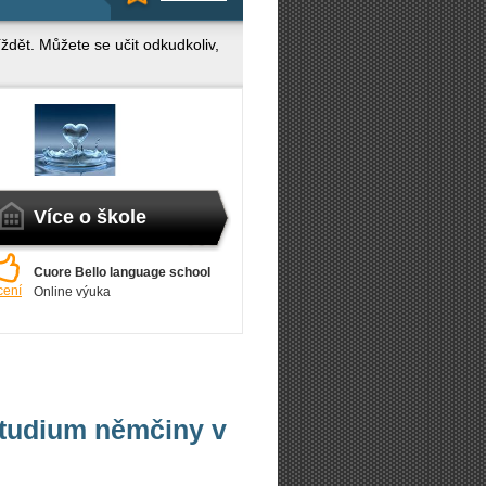
dět. Můžete se učit odkudkoliv,
Více o škole
Cuore Bello language school
cení
Online výuka
studium němčiny v