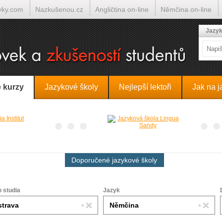
yky.com
Nazkušenou.cz
Angličtina on-line
Němčina on-line
lumočí.cz
Jazyk
 kurzy
Jazykové školy
Nejlepší lektoři
Jak na j
Doporučené jazykové školy
o studia
Jazyk