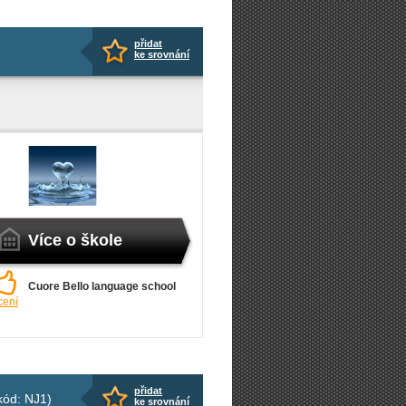
přidat
ke srovnání
Více o škole
Cuore Bello language school
cení
přidat
kód: NJ1)
ke srovnání