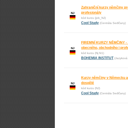
Zahraniční kurzy němčiny p
profesionály
NJ
kód kurzu (job_NJ)
Cool Study
(Centrála Sedlčany)
FIREMNÍ KURZY NĚMČINY - 
obecného, obchodního i prof
NJ
kód kurzu (Nj fir1)
BOHEMIA INSTITUT
(Jazyková 
Kurzy němčiny v Německu a 
dospělé
NJ
kód kurzu (NJ)
Cool Study
(Centrála Sedlčany)