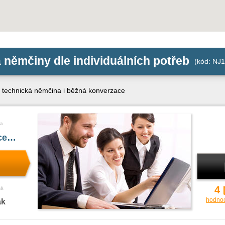
 němčiny dle individuálních potřeb
(kód: NJ1
 technická němčina i běžná konverzace
a
íce…
4
ná
hodno
ak