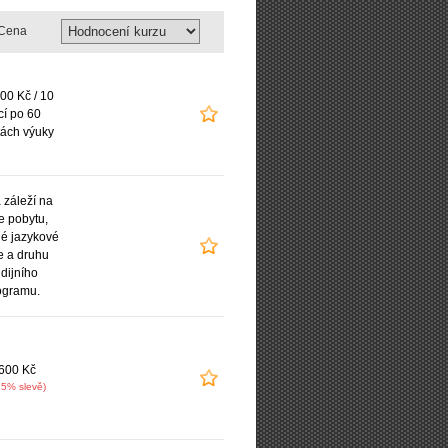
Cena
00 Kč / 10
cí po 60
ách výuky
záleží na
e pobytu,
é jazykové
e a druhu
udijního
ogramu.
600 Kč
15% slevě)