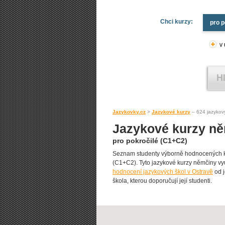
Chci kurzy:
pro p
v
Jazykovky.cz
>
Jazykové kurzy
– 624 jazykov
Jazykové kurzy ně
pro pokročilé (C1+C2)
Seznam studenty výborně hodnocených ku
(C1+C2). Tyto jazykové kurzy němčiny vyuč
hodnocení jazykových škol v Ostravě
od j
škola, kterou doporučují její studenti.