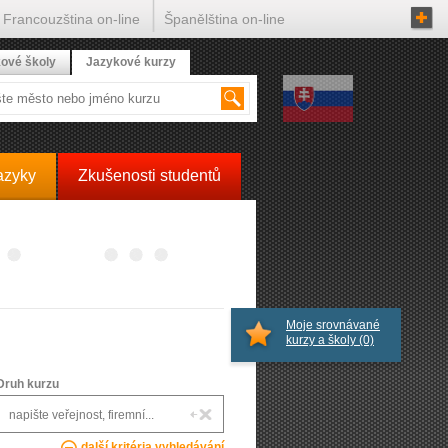
Francouzština on-line
Španělština on-line
ové školy
Jazykové kurzy
azyky
Zkušenosti studentů
Moje srovnávané
kurzy a školy
(0)
Druh kurzu
další kritéria vyhledávání