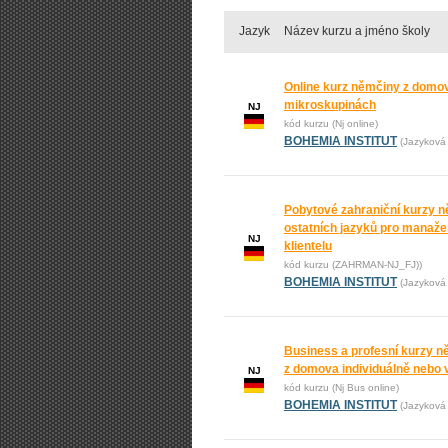
Jazyk
Název kurzu a jméno školy
Online kurz němčiny z domova
mikroskupinách
NJ
kód kurzu (Nj online)
BOHEMIA INSTITUT
(Jazyková 
Pobytové zahraniční kurzy n
ostatních jazyků pro manažer
NJ
klientelu
kód kurzu (ZAHRMAN-NJ_FJ))
BOHEMIA INSTITUT
(Jazyková 
Business a profesní kurzy n
z domova individuálně nebo 
NJ
kód kurzu (Nj Bus online)
BOHEMIA INSTITUT
(Jazyková 