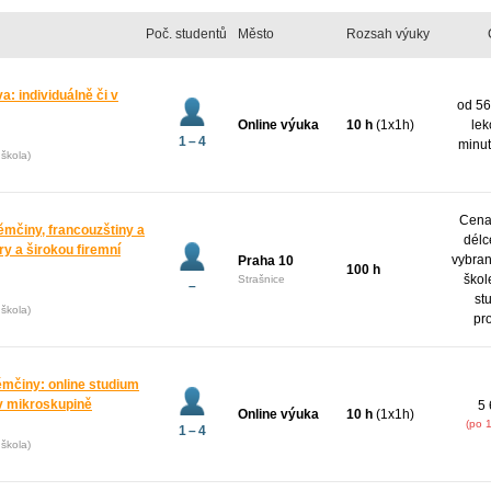
Poč. studentů
Město
Rozsah výuky
: individuálně či v
od 56
Online výuka
10 h
(1x1h)
lek
1 – 4
minut
škola)
Cena 
ěmčiny, francouzštiny a
délc
y a širokou firemní
vybran
Praha 10
100 h
škol
Strašnice
–
st
škola)
pr
ěmčiny: online studium
v mikroskupině
5 
Online výuka
10 h
(1x1h)
(po 
1 – 4
škola)