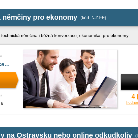
a němčiny pro ekonomy
(kód: NJ1FE)
, technická němčina i běžná konverzace, ekonomika, pro ekonomy
a
íce…
4
ná
hodno
ak
y na Ostravsku nebo online odkudkoliv
(