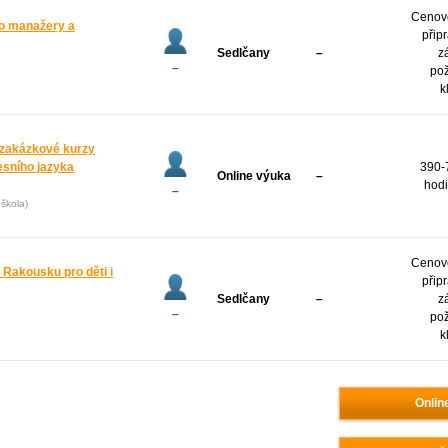
Cenov
ro manažery a
přip
Sedlčany
–
z
–
po
k
zakázkové kurzy
esního jazyka
390-
Online výuka
–
hodi
–
škola)
Cenov
Rakousku pro děti i
přip
Sedlčany
–
z
–
po
k
Onlin