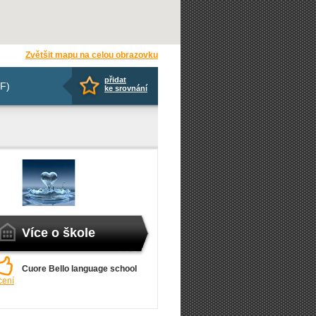
Zvětšit mapu na celou obrazovku
přidat
F)
ke srovnání
Více o škole
Cuore Bello language school
cení