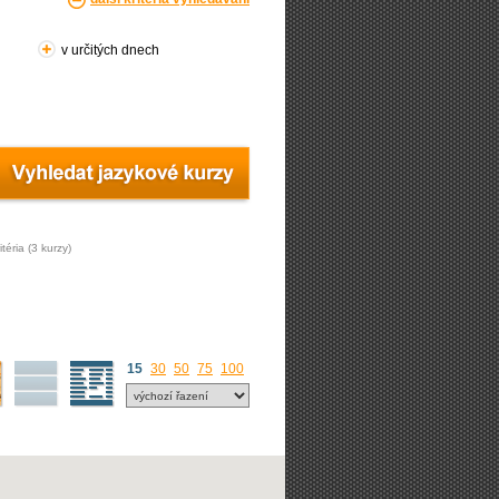
v určitých dnech
téria (3 kurzy)
15
30
50
75
100