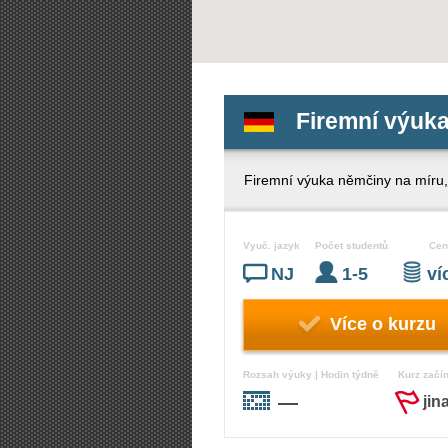
Firemní výuka
Firemní výuka němčiny na míru,
Vyuč. jazyk
Počet studentů
Cen
NJ
1-5
v
Více o kurzu
Rozsah výuky | Hodin týdně
Kurz začí
—
jin