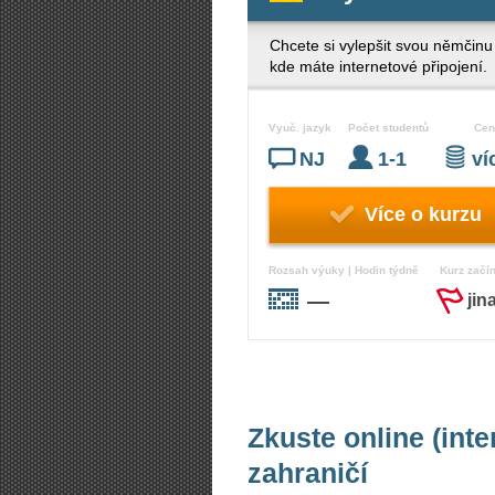
Chcete si vylepšit svou němčinu
kde máte internetové připojení.
Vyuč. jazyk
Počet studentů
Cen
NJ
1-1
v
Více o kurzu
Rozsah výuky | Hodin týdně
Kurz začí
—
jin
Zkuste online (int
zahraničí