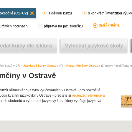
okročilé (C1+C2)
s délkou kurzu
s konkrétní intenzitou výuky
další kritéria
 určitých hodinách
příprava na jaz. zkoušku
ých kurzů v ČR >
Jazykové kurzy Ostrava
(7) >
Kurzy němčiny Ostrava
(3 kurzy) > rozšířená kri
mčiny v Ostravě
rzů německého jazyka vyučovaných v Ostravě - pro pokročilé
ují kvalitní jazykovky v Ostravě - přečtěte si
recenze, reference a
ejich studentů a vyberte si jazykový kurz, který vyučuje jazyková