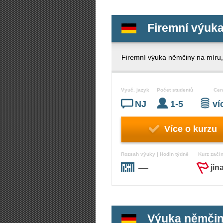
Firemní výuk
Firemní výuka němčiny na míru
Vyuč. jazyk
Počet studentů
Cen
NJ
1-5
v
Více o kurzu
Rozsah výuky | Hodin týdně
Kurz začí
—
jin
Výuka němčin