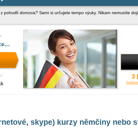
 z pohodlí domova? Sami si určujete tempo výuky. Nikam nemusíte dojíž
a
íce…
3
ná
hodno
ak
ernetové, skype) kurzy němčiny nebo 