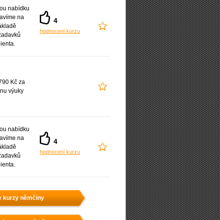
ou nabídku
ravíme na
4
ákladě
hodnocení kurzu
žadavků
lienta.
790 Kč za
nu výuky
ou nabídku
ravíme na
4
ákladě
hodnocení kurzu
žadavků
lienta.
e kurzy němčiny