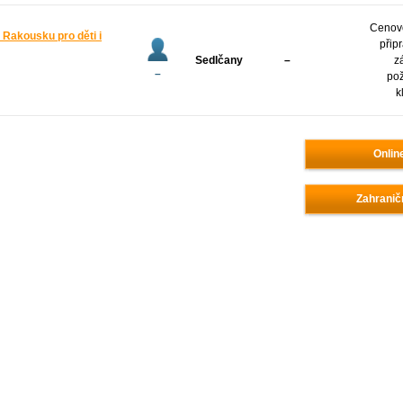
Cenov
Rakousku pro děti i
přip
Sedlčany
–
z
–
po
k
Onlin
Zahranič