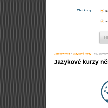
Chci kurzy:
ko
v
Jazykovky.cz
>
Jazykové kurzy
– 622 jazykov
Jazykové kurzy ně