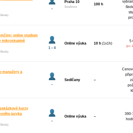
vybran
Praha 10
100 h
škol
Strašnice
–
st
škola)
pr
ěmčiny: online studium
v mikroskupině
5 
Online výuka
10 h
(1x1h)
(po 
1 – 4
škola)
Cenov
ro manažery a
přip
Sedlčany
–
z
–
po
k
zakázkové kurzy
esního jazyka
390-
Online výuka
–
hodi
–
škola)