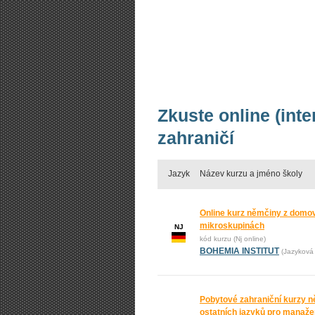
Zkuste online (int
zahraničí
Jazyk
Název kurzu a jméno školy
Online kurz němčiny z domova
mikroskupinách
NJ
kód kurzu (Nj online)
BOHEMIA INSTITUT
(Jazyková 
Pobytové zahraniční kurzy n
ostatních jazyků pro manažer