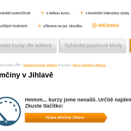
nkrétní pokročilosti
s délkou kurzu
s konkrétní intenzitou výuky
další kritéria
 určitých hodinách
příprava na jaz. zkoušku
ých kurzů v ČR >
Jazykové kurzy Jihlava
(2 kurzy) >
Kurzy němčiny Jihlava
mčiny v Jihlavě
Hmmm... kurzy jsme nenašli. Určitě najde
Zkuste tlačítko:
Výuka němčiny Jihlava