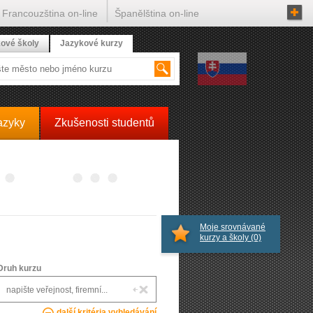
Francouzština on-line
Španělština on-line
ové školy
Jazykové kurzy
azyky
Zkušenosti studentů
Moje srovnávané
kurzy a školy
(0)
Druh kurzu
další kritéria vyhledávání