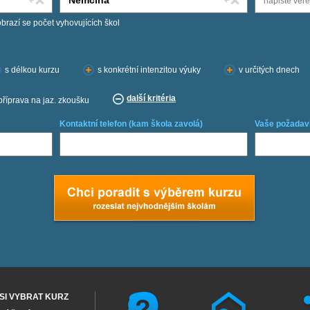
obrazí se počet vyhovujících škol
s délkou kurzu
s konkrétní intenzitou výuky
v určitých dnech
další kritéria
příprava na jaz. zkoušku
Kontaktní telefon (kam škola zavolá)
Vaše požadav
SI VYBRAT KURZ