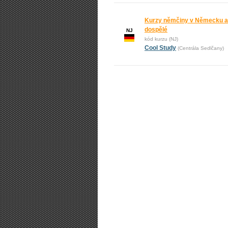
Kurzy němčiny v Německu a 
dospělé
NJ
kód kurzu (NJ)
Cool Study
(Centrála Sedlčany)