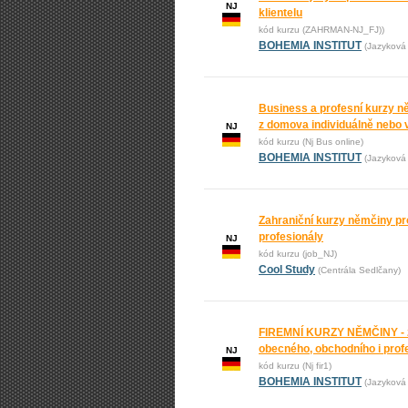
NJ
klientelu
kód kurzu (ZAHRMAN-NJ_FJ))
BOHEMIA INSTITUT
(Jazyková 
Business a profesní kurzy n
z domova individuálně nebo 
NJ
kód kurzu (Nj Bus online)
BOHEMIA INSTITUT
(Jazyková 
Zahraniční kurzy němčiny p
profesionály
NJ
kód kurzu (job_NJ)
Cool Study
(Centrála Sedlčany)
FIREMNÍ KURZY NĚMČINY - 
obecného, obchodního i prof
NJ
kód kurzu (Nj fir1)
BOHEMIA INSTITUT
(Jazyková 