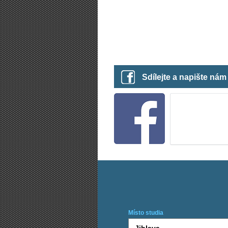
Sdílejte a napište ná
Místo studia