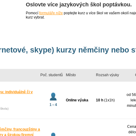
Oslovte více jazykových škol poptávkou.
Pomocí
formuláře níže
poptejte kurz u více škol ve vašem okolí 
kurz vybrat.
ernetové, skype) kurzy němčiny nebo 
Poč. studentů
Město
Rozsah výuky
: individuálně či v
od 56
Online výuka
10 h
(1x1h)
lek
1 – 4
minut
škola)
Cena 
ěmčiny, francouzštiny a
délc
y a širokou firemní