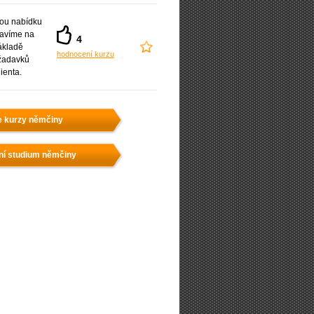
ou nabídku
ravíme na
4
ákladě
hodnocení kurzu
žadavků
lienta.
e kurzy němčiny
ní studium němčiny