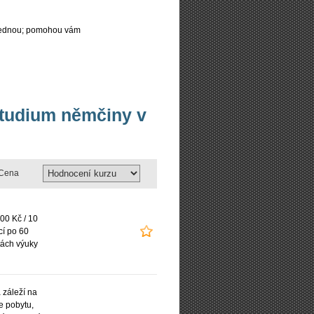
najednou; pomohou vám
studium němčiny v
Cena
00 Kč / 10
cí po 60
ách výuky
záleží na
e pobytu,