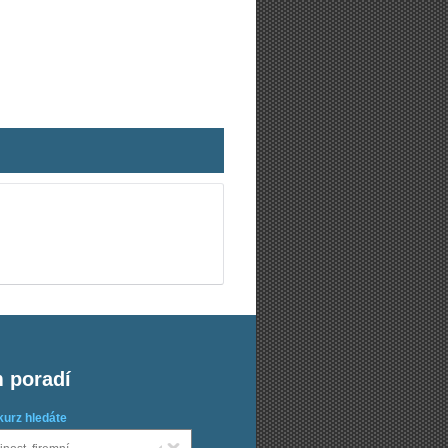
m poradí
kurz hledáte