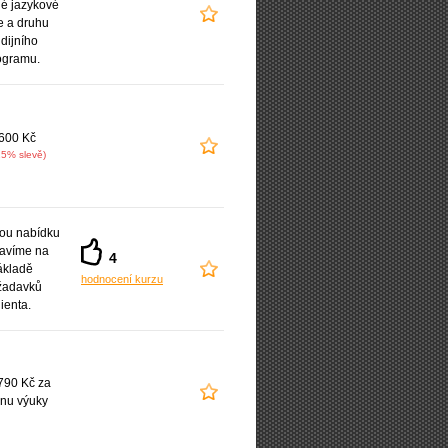
é jazykové
e a druhu
udijního
ogramu.
600 Kč
15% slevě)
ou nabídku
ravíme na
4
ákladě
hodnocení kurzu
žadavků
lienta.
790 Kč za
nu výuky