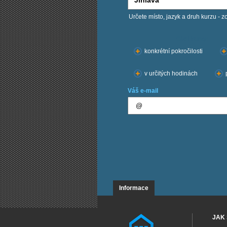
Určete místo, jazyk a druh kurzu - z
Chci kurzy:
konkrétní pokročilosti
v určitých hodinách
Váš e-mail
Informace
JAK 