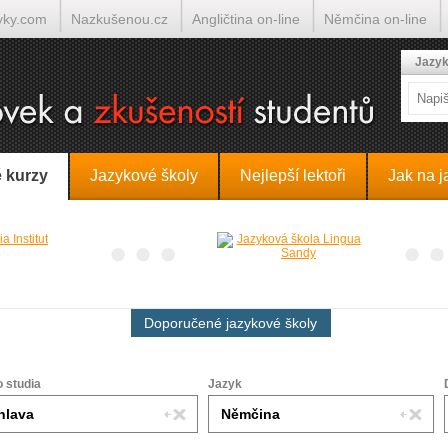
yky.com
Nazkušenou.cz
Angličtina on-line
Němčina on-line
lumočí.cz
Jazyk
 kurzy
Jazykové školy
Nejlepší lektoři
Jak na j
Doporučené jazykové školy
o studia
Jazyk