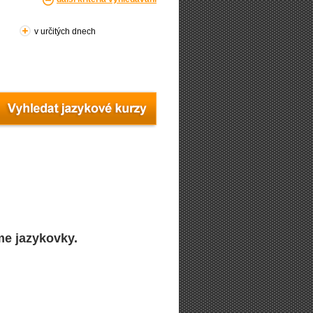
v určitých dnech
me jazykovky.