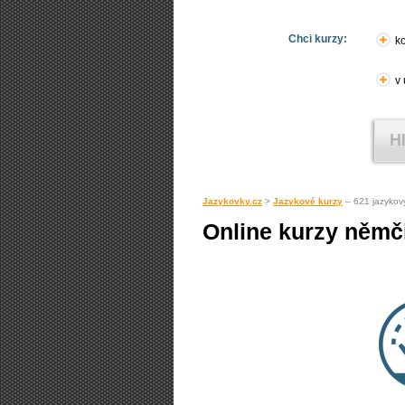
Chci kurzy:
ko
v
Jazykovky.cz
>
Jazykové kurzy
– 621 jazykov
Online kurzy němči