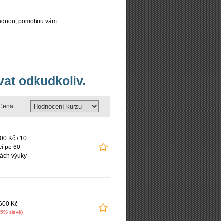
najednou; pomohou vám
vat odkudkoliv.
Cena
00 Kč / 10
cí po 60
ách výuky
600 Kč
15% slevě)