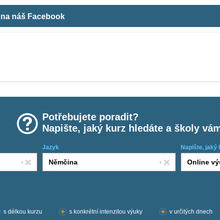
m na náš Facebook
Potřebujete poradit?
Napište, jaký kurz hledáte a školy vá
Jazyk
Napište, jaký 
s délkou kurzu
s konkrétní intenzitou výuky
v určitých dnech