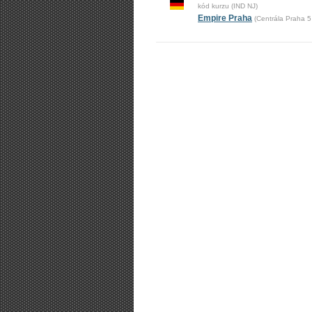
kód kurzu (IND NJ)
Empire Praha
(Centrála Praha 