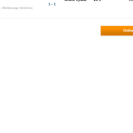
1 – 1
5 - Worklounge Smíchov)
Onlin