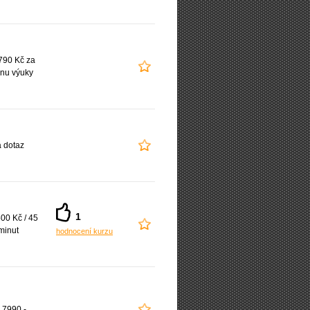
790 Kč za
nu výuky
 dotaz
1
00 Kč / 45
minut
hodnocení kurzu
 7990,-