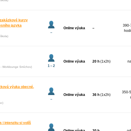
škola)
zakázkové kurzy
esního jazyka
390-
Online výuka
–
hodi
–
škola)
Online výuka
20 h
(1x2h)
na
1 – 2
5 - Worklounge Smíchov)
ázková výuka obecné,
350-5
Online výuka
36 h
(1x2h)
–
uc)
 i intenzitu si volíš
Online výuka
20 h
od