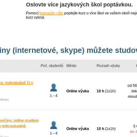
Oslovte více jazykových škol poptávkou.
Pomocí
formuláře níže
poptejte kurz u více škol ve vašem okolí 
kurz vybrat.
ny (internetové, skype) můžete studo
Poč. studentů
Město
Rozsah výuky
: individuálně či v
od 56
Online výuka
10 h
(1x1h)
lek
1 – 4
minut
škola)
ěmčiny: online studium
v mikroskupině
5 
Online výuka
10 h
(1x1h)
(po 
1 – 4