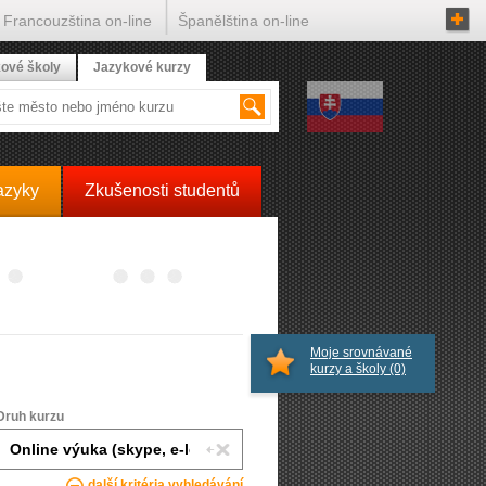
Francouzština on-line
Španělština on-line
ové školy
Jazykové kurzy
azyky
Zkušenosti studentů
Moje srovnávané
kurzy a školy
(0)
Druh kurzu
další kritéria vyhledávání