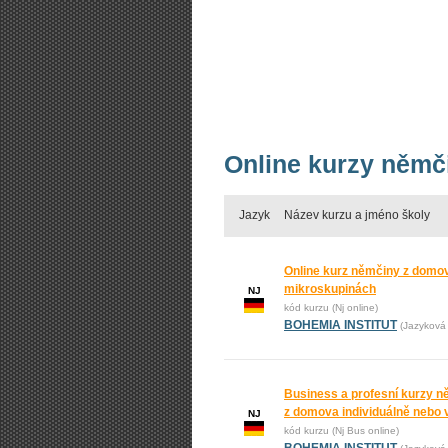
Online kurzy němči
Jazyk
Název kurzu a jméno školy
Online kurz němčiny z domova
mikroskupinách
NJ
kód kurzu (Nj online)
BOHEMIA INSTITUT
(Jazyková 
Business a profesní kurzy n
z domova individuálně nebo 
NJ
kód kurzu (Nj Bus online)