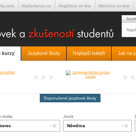
yky.com
Nazkušenou.cz
Angličtina on-line
Němčina on-line
lumočí.cz
Jazyk
 kurzy
Jazykové školy
Nejlepší lektoři
Jak na j
Doporučené jazykové školy
o studia
Jazyk