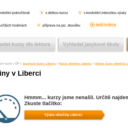
nkrétní pokročilosti
s délkou kurzu
s konkrétní intenzitou výuky
další kritéria
 určitých hodinách
příprava na jaz. zkoušku
ých kurzů v ČR >
Jazykové kurzy Liberec
>
Kurzy němčiny Liberec
>
Online kurzy němčiny 
ny v Liberci
Hmmm... kurzy jsme nenašli. Určitě najde
Zkuste tlačítko:
Výuka němčiny Liberec