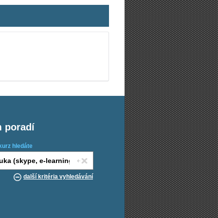
m poradí
kurz hledáte
další kritéria vyhledávání