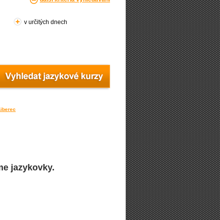
v určitých dnech
Liberec
me jazykovky.