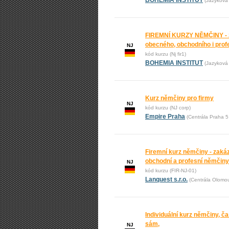
BOHEMIA INSTITUT
(Jazyková 
FIREMNÍ KURZY NĚMČINY - 
obecného, obchodního i prof
NJ
kód kurzu (Nj fir1)
BOHEMIA INSTITUT
(Jazyková 
Kurz němčiny pro firmy
NJ
kód kurzu (NJ corp)
Empire Praha
(Centrála Praha 
Firemní kurz němčiny - zak
obchodní a profesní němčiny
NJ
kód kurzu (FIR-NJ-01)
Lanquest s.r.o.
(Centrála Olomo
Individuální kurz němčiny, čas
sám,
NJ