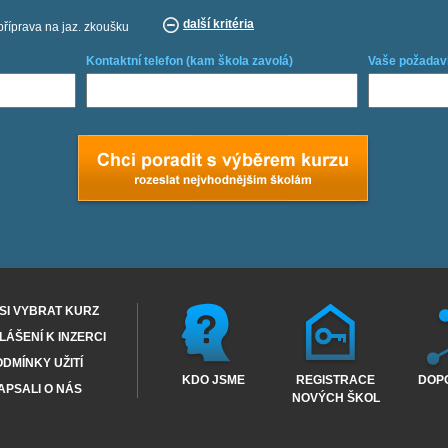
další kritéria
příprava na jaz. zkoušku
Kontaktní telefon (kam škola zavolá)
Vaše požadav
SI VYBRAT KURZ
ÁŠENÍ K INZERCI
DMÍNKY UŽITÍ
KDO JSME
REGISTRACE
DOP
APSALI O NÁS
NOVÝCH ŠKOL