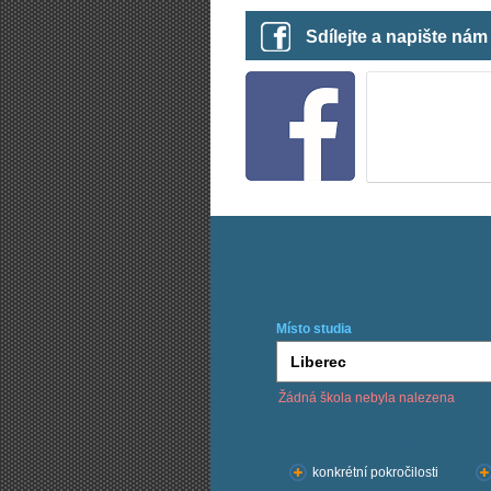
Sdílejte a napište ná
Místo studia
Žádná škola nebyla nalezena
Chci kurzy:
konkrétní pokročilosti