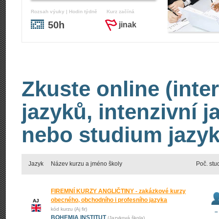
Rozsah výuky | Hodin týdně
Kurz začíná
50h
jinak
Zkuste online (inte
jazyků, intenzivní 
nebo studium jazyk
Jazyk
Název kurzu a jméno školy
Poč. stu
FIREMNÍ KURZY ANGLIČTINY - zakázkové kurzy
obecného, obchodního i profesního jazyka
AJ
kód kurzu (Aj fir)
–
BOHEMIA INSTITUT
(Jazyková škola)