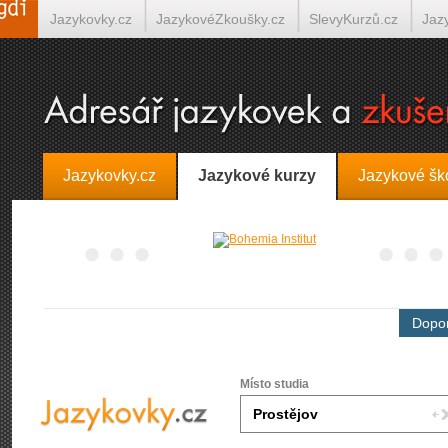
Jazykovky.cz
JazykovéZkoušky.cz
SlevyKurzů.cz
Jaz
Španělština on-line
Italština on-line
Tlumočení-Překlady.
Jazykovky.cz
Jazykové kurzy
Jazykové šk
Dopor
Místo studia