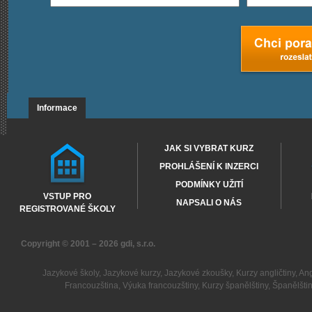
Informace
JAK SI VYBRAT KURZ
PROHLÁŠENÍ K INZERCI
PODMÍNKY UŽITÍ
VSTUP PRO
NAPSALI O NÁS
REGISTROVANÉ ŠKOLY
Copyright © 2001 – 2026
gdi, s.r.o.
Jazykové školy
,
Jazykové kurzy
,
Jazykové zkoušky
,
Kurzy angličtiny
,
Ang
Francouzština
,
Výuka francouzštiny
,
Kurzy španělštiny
,
Španělšti