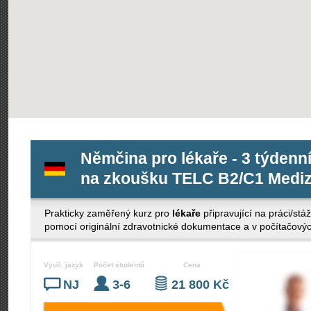
Němčina pro lékaře - 3 týdenní 
na zkoušku TELC B2/C1 Mediz
Prakticky zaměřený kurz pro
lékaře
připravující na práci/st
pomocí originální zdravotnické dokumentace a v počítačov
Vyuč. jazyk
Počet studentů
Cena
NJ
3-6
21 800 Kč