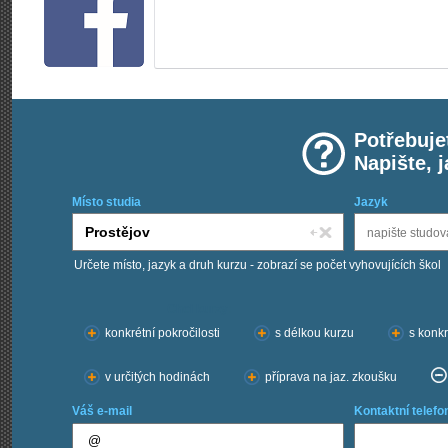
Potřebuje
Napište, 
Místo studia
Jazyk
Určete místo, jazyk a druh kurzu - zobrazí se počet vyhovujících škol
Chci kurzy:
konkrétní pokročilosti
s délkou kurzu
s konkr
v určitých hodinách
příprava na jaz. zkoušku
Váš e-mail
Kontaktní telefo