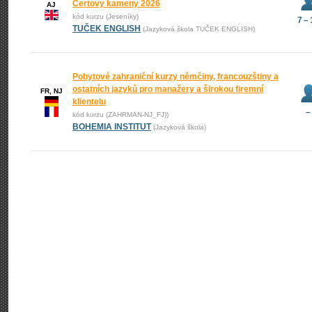
Čertovy kameny 2026
AJ
kód kurzu (Jeseníky)
7 –
TUČEK ENGLISH
(Jazyková škola TUČEK ENGLISH)
Pobytové zahraniční kurzy němčiny, francouzštiny a
ostatních jazyků pro manažery a širokou firemní
FR, NJ
klientelu
–
kód kurzu (ZAHRMAN-NJ_FJ))
BOHEMIA INSTITUT
(Jazyková škola)