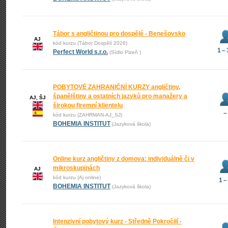
Tábor s angličtinou pro dospělé - Benešovsko
AJ
kód kurzu (Tábor Dospělí 2026)
1 –
Perfect World s.r.o.
(Sídlo Plzeň )
POBYTOVÉ ZAHRANIČNÍ KURZY angličtiny,
španělštiny a ostatních jazyků pro manažery a
AJ, ŠJ
širokou firemní klientelu
–
kód kurzu (ZAHRMAN-AJ_SJ)
BOHEMIA INSTITUT
(Jazyková škola)
Online kurz angličtiny z domova: individuálně či v
mikroskupinách
AJ
kód kurzu (Aj online)
1 –
BOHEMIA INSTITUT
(Jazyková škola)
Intenzivní pobytový kurz - Středně Pokročilí -