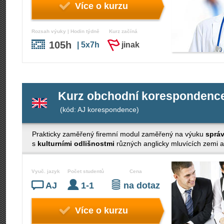
Více o kurzu
Rozsah výuky | Hodin týdně
Kurz začíná
105h
| 5x7h
jinak
Kurz obchodní korespondence 
(kód: AJ korespondence)
Prakticky zaměřený firemní modul zaměřený na výuku
sprá
s
kulturními odlišnostmi
různých anglicky mluvících zemi a
Vyuč. jazyk
Počet studentů
Cena
AJ
1-1
na dotaz
Více o kurzu