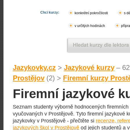
Chci kurzy:
konkrétní pokročilosti
s d
v určitých hodinách
přípr
Jazykovky.cz
>
Jazykové kurzy
– 62
Prostějov
(2) >
Firemní kurzy Prost
Firemní jazykové k
Seznam studenty výborně hodnocených firemních k
vyučovaných v Prostějově. Tyto firemní jazykové ku
jazykovky v Prostějově - přečtěte si
recenze, refe
jazykových škol v Prostějově
od jejich studentů a v