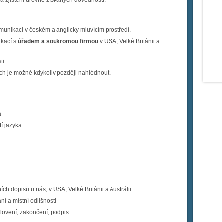
a zjištění úrovně získaných dovedností.
unikaci v českém a anglicky mluvícím prostředí.
ikací s
úřadem a soukromou firmou
v USA, Velké Británii a
ti.
ých je možné kdykoliv později nahlédnout.
a
tí jazyka
ch dopisů u nás, v USA, Velké Británii a Austrálii
ání a místní odlišnosti
ovení, zakončení, podpis