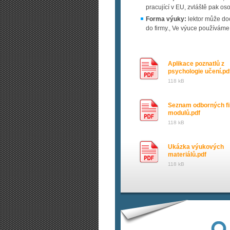
pracující v EU, zvláště pak oso
Forma výuky:
lektor může do
do firmy., Ve výuce používám
Aplikace poznatlů z
psychologie učení.pd
118 kB
Seznam odborných f
modulů.pdf
118 kB
Ukázka výukových
materiálů.pdf
118 kB