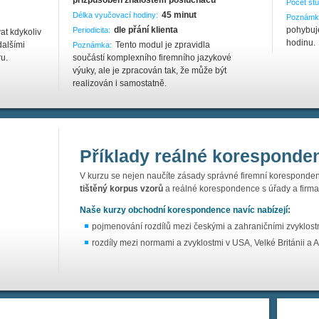
přizpůsoben znalostem posluchačů
Počet stu
45 minut
Délka vyučovací hodiny:
Poznámk
dle přání klienta
pohybuj
Periodicita:
at kdykoliv
hodinu.
dalšími
Tento modul je zpravidla
Poznámka:
u.
součástí komplexního firemního jazykové
výuky, ale je zpracován tak, že může být
realizován i samostatně.
Příklady reálné koresponde
V kurzu se nejen naučíte zásady správné firemní koresponden
tištěný korpus vzorů
a reálné korespondence s úřady a firmami
Naše kurzy obchodní korespondence navíc nabízejí:
pojmenování rozdílů mezi českými a zahraničními zvyklo
rozdíly mezi normami a zvyklostmi v USA, Velké Británii a Au