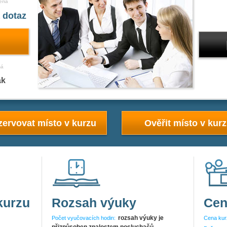
ena
 dotaz
ná
ak
ervovat místo v kurzu
Ověřit místo v kur
kurzu
Rozsah výuky
Cen
rozsah výuky je
Počet vyučovacích hodin:
Cena kur