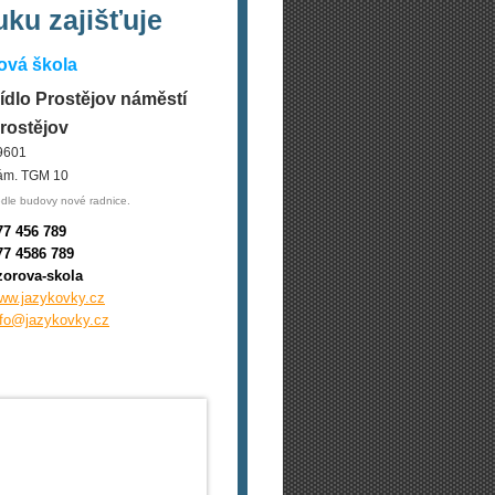
ku zajišťuje
ová škola
ídlo Prostějov náměstí
rostějov
9601
ám. TGM 10
dle budovy nové radnice.
77 456 789
77 4586 789
zorova-skola
ww.jazykovky.cz
nfo@jazykovky.cz