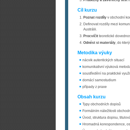
Průběžný a závěrečný test
n
Cíl kurzu
Poznat rozdíly
v obchodní kom
Definovat rozdíly mezi komun
Austrálii.
Procvičit
teoretické dovednos
Odnést si materiály
, do kter
Metodika výuky
nácvik autentických situací
komunikativní výuková metod
soustředění na praktické využi
domácí samostudium
případy z praxe
Obsah kurzu
Typy obchodních dopisů
Formálním náležitosti obchodní
Úvod, struktura dopisu, titulov
Hromadná korespondence, osl