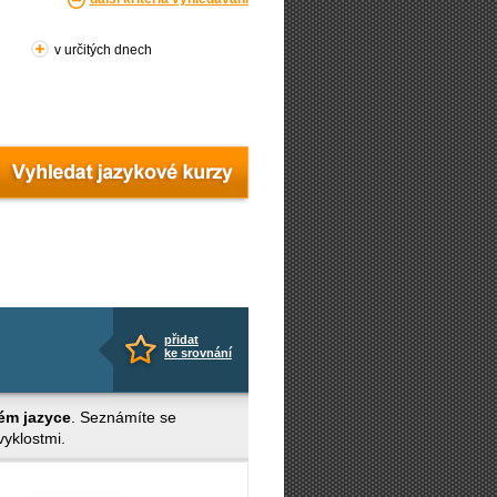
v určitých dnech
přidat
ke srovnání
ém jazyce
. Seznámíte se
yklostmi.