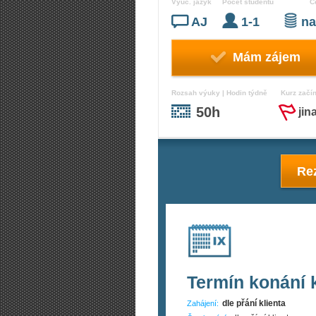
Vyuč. jazyk
Počet studentů
C
AJ
1-1
na
Mám zájem
Rozsah výuky | Hodin týdně
Kurz začí
50h
jin
Rez
Termín konání 
dle přání klienta
Zahájení: