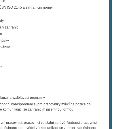
nce
SN ISO 2145 a zahraniční normy.
ty.
a v zahraničí
ka
chůzky
ozvánky
ce
 kurzy a vzdělávací programy
hodní korespondence, pro pracovníky mířící na pozice do
ese komunikující se zahraničím písemnou formou
vní pracovníci, pracovníci ve státní správě, Vedoucí pracovníci
zaměstnanci odpovědní za komunikaci se zahran, zaměstnanci