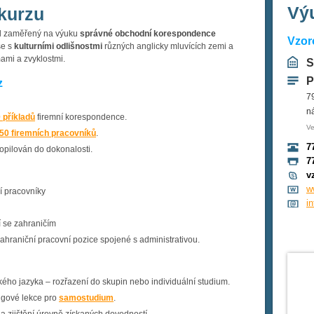
Výu
kurzu
ul zaměřený na výuku
správné obchodní korespondence
Vzor
se s
kulturními odlišnostmi
různých anglicky mluvících zemi a
ami a zvyklostmi.
S
P
z
7
n
 příkladů
firemní korespondence.
Ve
50 firemních pracovníků
.
7
dopilován do dokonalosti.
7
v
w
í pracovníky
i
 se zahraničím
zahraniční pracovní pozice spojené s administrativou.
ého jazyka – rozřazení do skupin nebo individuální studium.
ngové lekce pro
samostudium
.