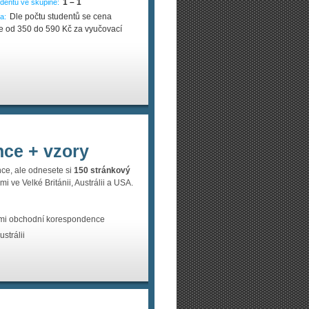
1 – 1
dentů ve skupině:
Dle počtu studentů se cena
a:
e od 350 do 590 Kč za vyučovací
nce + vzory
ce, ale odnesete si
150 stránkový
 ve Velké Británii, Austrálii a USA.
stmi obchodní korespondence
strálii