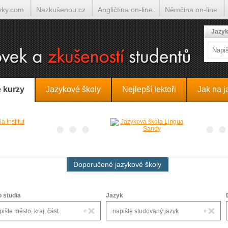
yky.com
Nazkušenou.cz
Angličtina on-line
Němčina on-line
lumočí.cz
Jazyk
 kurzy
Jazykové školy
Nejlepší lektoři
Jak na j
Doporučené jazykové školy
o studia
Jazyk