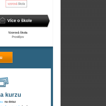
Více o škole
Vzorová škola
Prostějov
zu
a kurzu
na dotaz
zu: