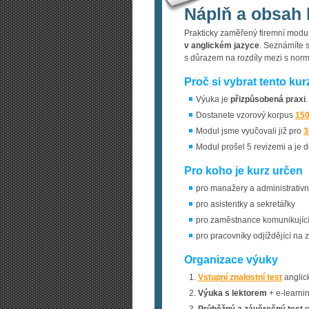
Náplň a obsah 
Prakticky zaměřený firemní mod
v anglickém jazyce
. Seznámíte 
s důrazem na rozdíly mezi s norm
Proč si vybrat tento kur
Výuka je
přizpůsobená praxi
.
Dostanete vzorový korpus
150
Modul jsme vyučovali již pro
3
Modul prošel 5 revizemi a je 
Pro koho je kurz určen
pro manažery a administrativn
pro asistentky a sekretářky
pro zaměstnance komunikující
pro pracovníky odjíždějící na 
Organizace výuky
Vstupní znalostní test
anglick
Výuka s lektorem
+ e-learni