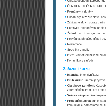
Úprava obchodní koresponde
ČSN 01 6910, ČSN 88 6101, Č
Poznámky a zkratky.
Obsah, styl a zažité slovní obra
Zakázané slovní obraty u nás 
Poptávka, objednávka, nabíd
Žádost o schůzku; sjednání s
Pozvánka, přijetí/odmítnutí p
Reklamace
Specifika e-mailu
Interní vnitrofiremní komunika
Komunikace s úřady
Zařazení kurzu
Intenzita:
Intenzivní kurz
Druh kurzu:
Firemní jazykové
Obsahové zaměření:
Kurz obc
zahraničních firem., pro prof
Věková skupina:
Pro dospělé
Profesní skupina:
administrati
komunikující samostatně se, 