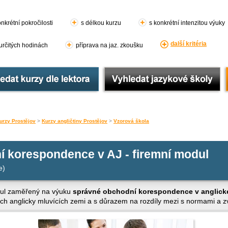
nkrétní pokročilosti
s délkou kurzu
s konkrétní intenzitou výuky
další kritéria
 určitých hodinách
příprava na jaz. zkoušku
urzy Prostějov
>
Kurzy angličtiny Prostějov
>
Vzorová škola
í korespondence v AJ - firemní modul
e)
dul zaměřený na výuku
správné obchodní korespondence v anglick
ch anglicky mluvících zemi a s důrazem na rozdíly mezi s normami a zv