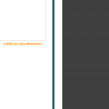
zvětšit na celou obrazovku »