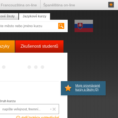
Francouzština on-line
Španělština on-line
ové školy
Jazykové kurzy
azyky
Zkušenosti studentů
Moje srovnávané
kurzy a školy
(0)
Druh kurzu
další kritéria vyhledávání