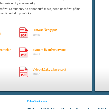
bní asistentky a sekretářky.
cházet za studenty na dohodnuté místo, nebo docházet přímo
e multimediální pomůcky
Historie školy.pdf
f
118 kB
iremních
Systém řízení výuky.pdf
118 kB
Videoukázky z kurzu.pdf
118 kB
Pokročilost kurzu