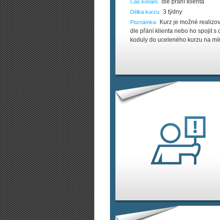
dle přání klienta
Čas konání:
3 týdny
Délka kurzu:
Kurz je možné realizov
Poznámka:
dle přání klienta nebo ho spojit s 
koduly do uceleného kurzu na mír