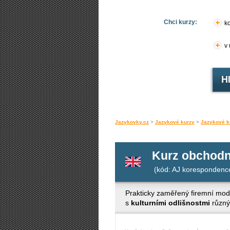
Chci kurzy:
ko
v
Jazykovky.cz
>
Jazykové kurzy
>
Jazykové k
Kurz obchodn
(kód: AJ korespondenc
Prakticky zaměřený firemní mo
s
kulturními odlišnostmi
různý