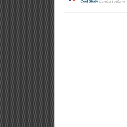
Cool Study
(Centrála Sedlčany)