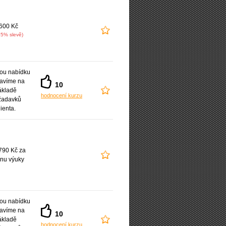
600 Kč
15% slevě)
ou nabídku
ravíme na
10
ákladě
hodnocení kurzu
žadavků
lienta.
790 Kč za
nu výuky
ou nabídku
ravíme na
10
ákladě
hodnocení kurzu