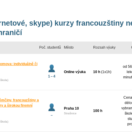
ernetové, skype) kurzy francouzštiny 
hraničí
Poč. studentů
Město
Rozsah výuky
domova: individuálně či
od 56
Online výuka
10 h
(1x1h)
lek
1 – 4
minut
škola)
Cena 
ěmčiny, francouzštiny a
délc
y a širokou firemní
vybran
Praha 10
100 h
škol
Strašnice
–
st
škola)
pr