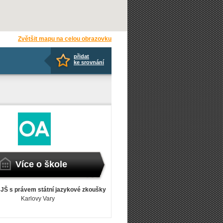
Zvětšit mapu na celou obrazovku
přidat
ke srovnání
Více o škole
JŠ s právem státní jazykové zkoušky
Karlovy Vary