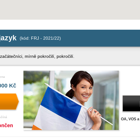
jazyk
(kód: FRJ - 2021/22)
začátečníci, mírně pokročilí, pokročilí.
ena
000 Kč
ačíná
OA, VOS a 
ončen