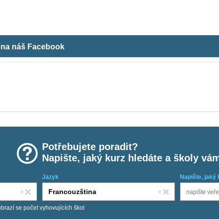
m na náš Facebook
Potřebujete poradit?
Napište, jaký kurz hledáte a školy vá
Jazyk
Napište, jaký 
obrazí se počet vyhovujících škol