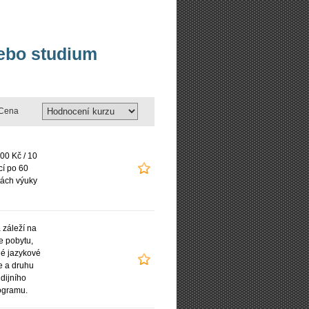
nebo studium
Cena
00 Kč / 10
cí po 60
ách výuky
záleží na
e pobytu,
é jazykové
e a druhu
udijního
ogramu.