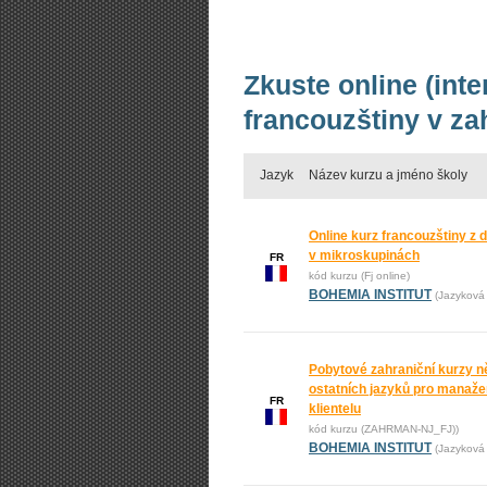
Zkuste online (int
francouzštiny v za
Jazyk
Název kurzu a jméno školy
Online kurz francouzštiny z 
v mikroskupinách
FR
kód kurzu (Fj online)
BOHEMIA INSTITUT
(Jazyková 
Pobytové zahraniční kurzy n
ostatních jazyků pro manažer
FR
klientelu
kód kurzu (ZAHRMAN-NJ_FJ))
BOHEMIA INSTITUT
(Jazyková 