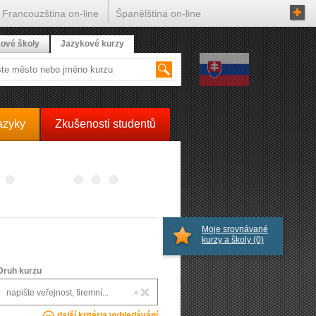
Francouzština on-line
Španělština on-line
ové školy
Jazykové kurzy
azyky
Zkušenosti studentů
Moje srovnávané
kurzy a školy
(0)
Druh kurzu
další kritéria vyhledávání