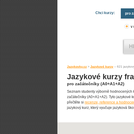
Chci kurzy:
pro 
v
Jazykovky.cz
>
Jazykové kurzy
– 621 jazykov
Jazykové kurzy fr
pro začátečníky (A0+A1+A2)
Seznam studenty výborně hodnocených ku
začátečníky (A0+A1+A2). Tyto jazykové kur
přečtěte si
recenze, reference a hodnocen
jazykový kurz, který vyučuje jazyková škol