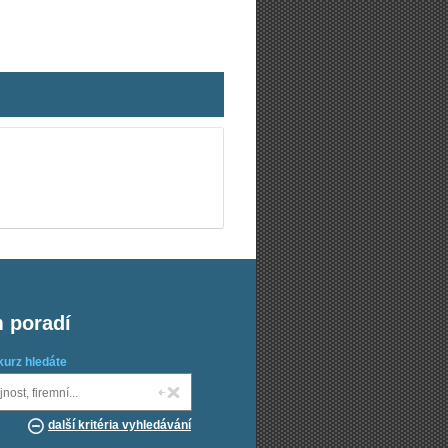
m poradí
kurz hledáte
další kritéria vyhledávání