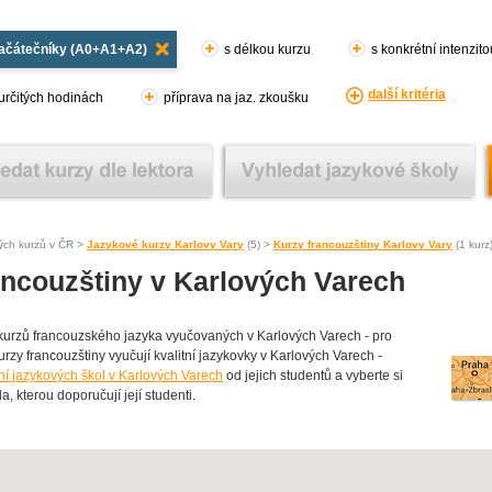
začátečníky (A0+A1+A2)
s délkou kurzu
s konkrétní intenzit
další kritéria
 určitých hodinách
příprava na jaz. zkoušku
ých kurzů v ČR >
Jazykové kurzy Karlovy Vary
(5) >
Kurzy francouzštiny Karlovy Vary
(1 kurz)
ancouzštiny v Karlových Varech
rzů francouzského jazyka vyučovaných v Karlových Varech - pro
zy francouzštiny vyučují kvalitní jazykovky v Karlových Varech -
í jazykových škol v Karlových Varech
od jejich studentů a vyberte si
a, kterou doporučují její studenti.