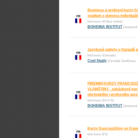
Business a profesní kurzy fr
studium z domova individuál
FR
kód kurzu (Fj Bus online)
BOHEMIA INSTITUT
(Jazyková 
Jazykové pobyty v Kanadě pr
FR
kód kurzu (Canada)
Cool Study
(Centrála Sedlčany)
FIREMNÍ KURZY FRANCOUZ
VLÁMŠTINY - zakázkové kur
FR
obchodního i profesního jaz
kód kurzu (Fj+V fir)
BOHEMIA INSTITUT
(Jazyková 
Kurzy francouzštiny ve Franci
FR
kód kurzu (FJ)