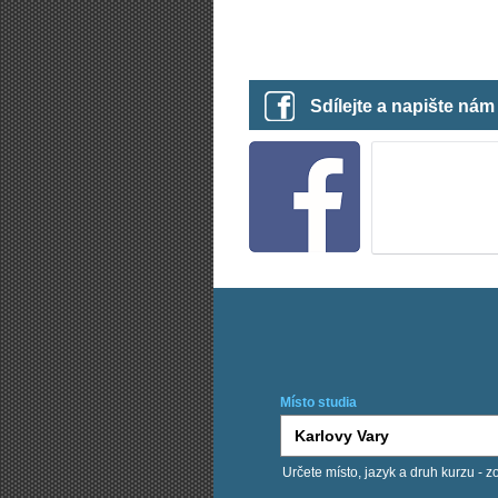
Sdílejte a napište ná
Místo studia
Určete místo, jazyk a druh kurzu - z