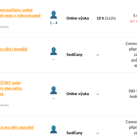
ancouzštiny: online
ně nebo v mikroskupině
5 
Online výuka
10 h
(1x1h)
(po 
1 – 4
škola)
Cenov
o děti i dospělé
přip
Sedlčany
–
z
–
po
k
ŠTINY nebo
zy obecného,
390-
yka
Online výuka
–
hodi
–
škola)
Cenov
i pro děti i dospělé
přip
Sedlčany
–
z