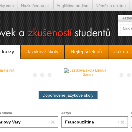
yky.com
Nazkušenou.cz
Angličtina on-line
Němčina on-line
lumočí.cz
Jazyk
 kurzy
Jazykové školy
Nejlepší lektoři
Jak na j
Doporučené jazykové školy
o studia
Jazyk