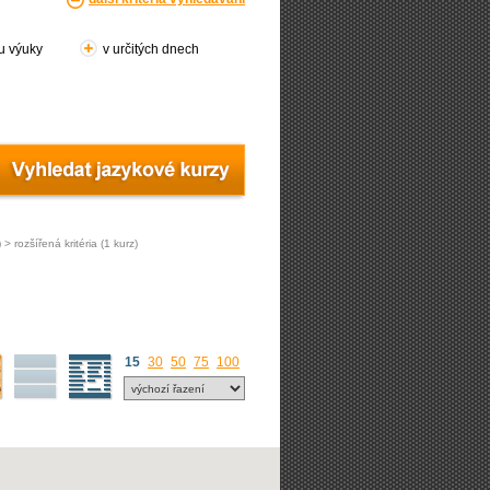
ou výuky
v určitých dnech
 > rozšířená kritéria (1 kurz)
15
30
50
75
100