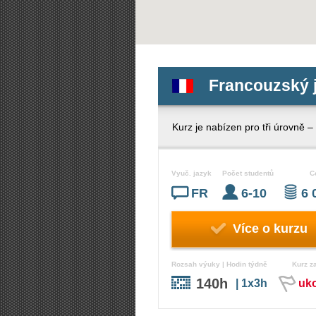
Francouzský 
Kurz je nabízen pro tři úrovně – 
Vyuč. jazyk
Počet studentů
C
FR
6-10
6 
Více o kurzu
Rozsah výuky | Hodin týdně
Kurz z
140h
| 1x3h
uk