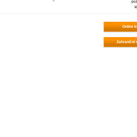
–
po
k
Online k
Zahraniční 