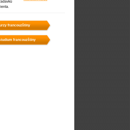
žadavků
lienta.
urzy francouzštiny
studium francouzštiny