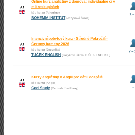
Online kurz angličtiny z domova: individuálně či v
mikroskupinách
AJ
kód kurzu (Aj online)
1 –
BOHEMIA INSTITUT
(Jazyková škola)
Intenzivní pobytový kurz - Středně Pokročilí -
Čertovy kameny 2026
AJ
kód kurzu (Jeseníky)
7 –
TUČEK ENGLISH
(Jazyková škola TUČEK ENGLISH)
Kurzy angličtiny v Anglii pro děti i dospělé
AJ
kód kurzu (Anglie)
–
Cool Study
(Centrála Sedlčany)