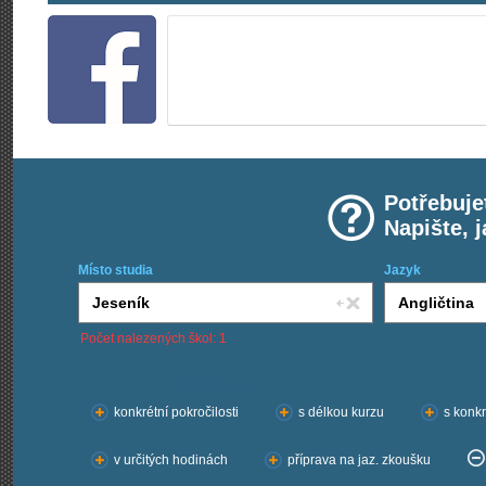
Potřebuje
Napište, 
Místo studia
Jazyk
Počet nalezených škol: 1
Chci kurzy:
konkrétní pokročilosti
s délkou kurzu
s konkr
v určitých hodinách
příprava na jaz. zkoušku