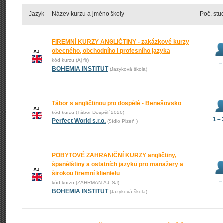
Jazyk
Název kurzu a jméno školy
Poč. stu
FIREMNÍ KURZY ANGLIČTINY - zakázkové kurzy
obecného, obchodního i profesního jazyka
AJ
kód kurzu (Aj fir)
–
BOHEMIA INSTITUT
(Jazyková škola)
Tábor s angličtinou pro dospělé - Benešovsko
AJ
kód kurzu (Tábor Dospělí 2026)
1 –
Perfect World s.r.o.
(Sídlo Plzeň )
POBYTOVÉ ZAHRANIČNÍ KURZY angličtiny,
španělštiny a ostatních jazyků pro manažery a
AJ
širokou firemní klientelu
–
kód kurzu (ZAHRMAN-AJ_SJ)
BOHEMIA INSTITUT
(Jazyková škola)