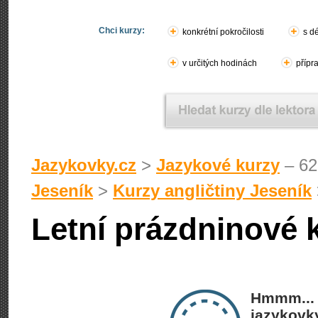
Chci kurzy:
konkrétní pokročilosti
s d
v určitých hodinách
přípr
Jazykovky.cz
>
Jazykové kurzy
– 62
Jeseník
>
Kurzy angličtiny Jeseník
Letní prázdninové k
Hmmm... 
jazykovky