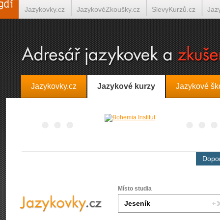
Jazykovky.cz
JazykovéZkoušky.cz
SlevyKurzů.cz
Jaz
Španělština on-line
Italština on-line
Tlumočení-Překlady.
Jazykovky.cz
Jazykové kurzy
Jazykové šk
Dopor
Místo studia