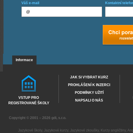
Váš e-mail
Kontaktní telefo
Informace
JAK SI VYBRAT KURZ
PROHLÁŠENÍ K INZERCI
PODMÍNKY UŽITÍ
VSTUP PRO
NAPSALI O NÁS
REGISTROVANÉ ŠKOLY
Copyright © 2001 – 2026
gdi, s.r.o.
Jazykové školy
,
Jazykové kurzy
,
Jazykové zkoušky
,
Kurzy angličtiny
,
Ang