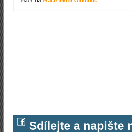
lektoři na
Práce lektor Olomouc
.
Sdílejte a napišt