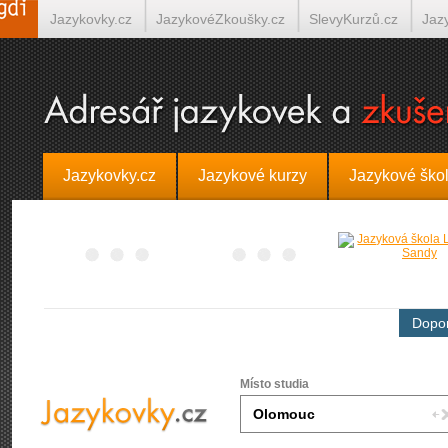
Jazykovky.cz
JazykovéZkoušky.cz
SlevyKurzů.cz
Jaz
Španělština on-line
Italština on-line
Tlumočení-Překlady.
Jazykovky.cz
Jazykové kurzy
Jazykové ško
Dopor
Místo studia