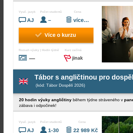
Vyuč. jazyk
Počet studentů
Cena
AJ
–
více…
Více o kurzu
Rozsah výuky | Hodin týdně
Kurz začíná
—
jinak
Tábor s angličtinou pro dosp
(kód: Tábor Dospělí 2026)
20 hodin výuky angličtiny
během týdne stráveného v
pane
zábava i odpočinek!
Vyuč. jazyk
Počet studentů
Cena
AJ
1-30
22 989 Kč