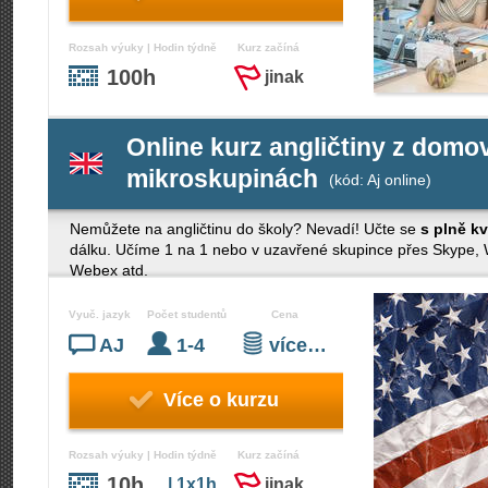
Rozsah výuky | Hodin týdně
Kurz začíná
100h
jinak
Online kurz angličtiny z domov
mikroskupinách
(kód: Aj online)
Nemůžete na angličtinu do školy? Nevadí! Učte se
s plně k
dálku. Učíme 1 na 1 nebo v uzavřené skupince přes Skype
Webex atd.
Vyuč. jazyk
Počet studentů
Cena
AJ
1-4
více…
Více o kurzu
Rozsah výuky | Hodin týdně
Kurz začíná
10h
| 1x1h
jinak