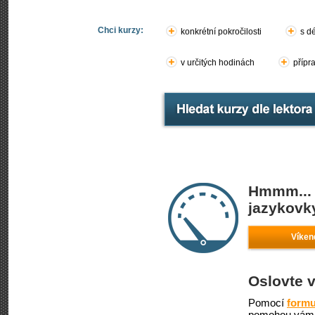
Chci kurzy:
konkrétní pokročilosti
s d
v určitých hodinách
přípr
Hmmm... 
jazykovky
Víken
Oslovte 
Pomocí
formu
pomohou vám 