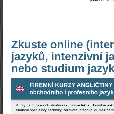
Zkuste online (inte
jazyků, intenzivní 
nebo studium jazyk
FIREMNÍ KURZY ANGLIČTINY -
obchodního i profesního jazy
Kurzy na míru – individuální i skupinové lekce, libovolné po
finanční specialisty, techniky, zdravotní pracovníky, mezinár