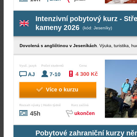
Intenzivní pobytový kurz - Stř
kameny 2026
(kód: Jeseníky)
Dovolená s angličtinou v Jeseníkách
. Výuka, turistika, 
Vyuč. jazyk
Počet studentů
Cena
4 300 Kč
AJ
7-10
Více o kurzu
Rozsah výuky | Hodin týdně
Kurz začíná
45h
ukončen
Pobytové zahraniční kurzy něm