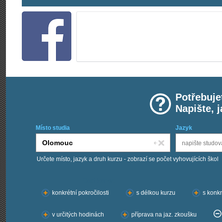
Potřebuje
Napište, 
Místo studia
Jazyk
Určete místo, jazyk a druh kurzu - zobrazí se počet vyhovujících škol
Chci kurzy:
konkrétní pokročilosti
s délkou kurzu
s konkr
v určitých hodinách
příprava na jaz. zkoušku