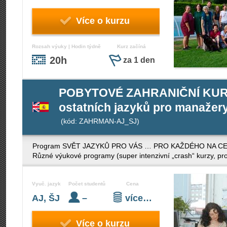
Více o kurzu
Rozsah výuky | Hodin týdně
Kurz začíná
20h
za 1 den
POBYTOVÉ ZAHRANIČNÍ KURZY 
ostatních jazyků pro manažery 
(kód: ZAHRMAN-AJ_SJ)
Program SVĚT JAZYKŮ PRO VÁS … PRO KAŽDÉHO NA CELÉM S
Různé výukové programy (super intenzivní „crash“ kurzy, pro
Vyuč. jazyk
Počet studentů
Cena
AJ, ŠJ
–
více…
Více o kurzu