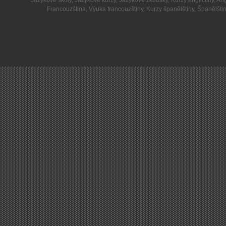
Jazykové školy
,
Jazykové kurzy
,
Jazykové zkoušky
,
Kurzy angličtiny
,
Ang
Francouzština
,
Výuka francouzštiny
,
Kurzy španělštiny
,
Španělšti