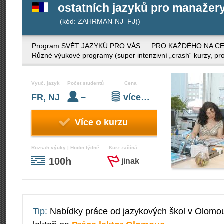
ostatních jazyků pro manažery 
(kód: ZAHRMAN-NJ_FJ))
Program SVĚT JAZYKŮ PRO VÁS … PRO KAŽDÉHO NA CELÉM S
Různé výukové programy (super intenzivní „crash“ kurzy, pro
Vyuč. jazyk
Počet studentů
Cena
FR, NJ
–
více…
Více o kurzu
Rozsah výuky | Hodin týdně
Kurz začíná
100h
jinak
Tip:
Nabídky práce od jazykových škol v Olomo