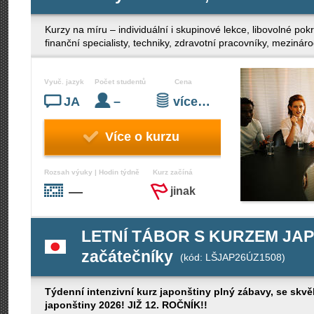
Kurzy na míru – individuální i skupinové lekce, libovolné po
finanční specialisty, techniky, zdravotní pracovníky, mezinár
Vyuč. jazyk
Počet studentů
Cena
JA
–
více…
Více o kurzu
Rozsah výuky | Hodin týdně
Kurz začíná
—
jinak
LETNÍ TÁBOR S KURZEM JAPO
začátečníky
(kód: LŠJAP26ÚZ1508)
Týdenní intenzivní kurz japonštiny plný zábavy, se skvělý
japonštiny 2026! JIŽ 12. ROČNÍK!!