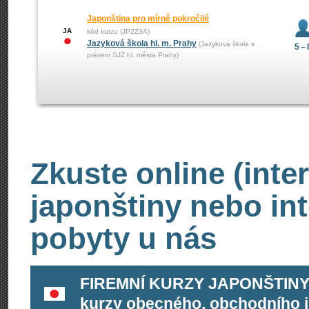
Japonština pro mírně pokročilé
JA
kód kurzu (JP2Z3A)
Jazyková škola hl. m. Prahy
(Jazyková škola s
5 – 
právem SJZ hl. města Prahy)
Zkuste online (inte
japonštiny nebo int
pobyty u nás
FIREMNÍ KURZY JAPONŠTINY 
kurzy obecného, obchodního i