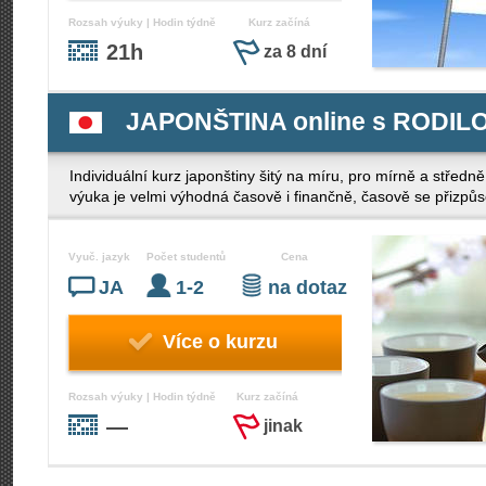
Rozsah výuky | Hodin týdně
Kurz začíná
21h
za 8 dní
JAPONŠTINA online s RODIL
Individuální kurz japonštiny šitý na míru, pro mírně a stře
výuka je velmi výhodná časově i finančně, časově se přizpů
Vyuč. jazyk
Počet studentů
Cena
JA
1-2
na dotaz
Více o kurzu
Rozsah výuky | Hodin týdně
Kurz začíná
—
jinak