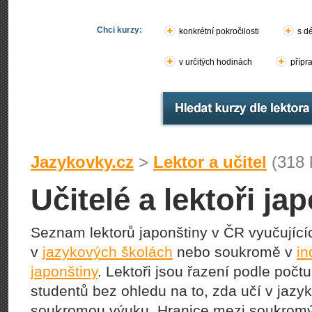
Chci kurzy:
konkrétní pokročilosti
s d
v určitých hodinách
přípr
Jazykovky.cz
>
Lektor a učitel
(318 
Učitelé a lektoři ja
Seznam lektorů japonštiny v ČR vyučujíc
v
jazykových školách
nebo soukromě v
in
japonštiny
. Lektoři jsou řazení podle počt
studentů bez ohledu na to, zda učí v jazy
soukromou výuku. Hranice mezi soukromý