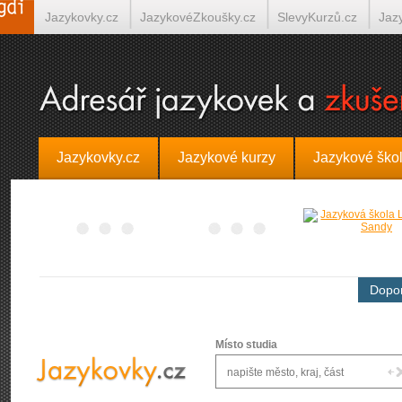
Jazykovky.cz
JazykovéZkoušky.cz
SlevyKurzů.cz
Jaz
Španělština on-line
Italština on-line
Tlumočení-Překlady.
Jazykovky.cz
Jazykové kurzy
Jazykové ško
Dopor
Místo studia