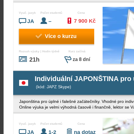
Vyuč. jazyk
Počet studentů
Cena
7 900 Kč
JA
–
Více o kurzu
Rozsah výuky | Hodin týdně
Kurz začíná
21h
za 8 dní
Individuální JAPONŠTINA pro 
(kód: JAPZ Skype)
Japonština pro úplné i falešné začátečníky. Vhodné pro indiv
Online výuka je velmi výhodná časově i finančně, lektor se 
Vyuč. jazyk
Počet studentů
Cena
JA
1-2
na dotaz