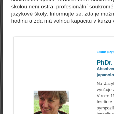
školou není ostrá; profesionální soukrom
jazykové školy. Informujte se, zda je možn
hodinu a zda má volnou kapacitu v kurzu v
Lektor jazy
PhDr.
Absolven
japanolo
Na Jazyk
vyučuje z
V roce 1
Institut
sympozií