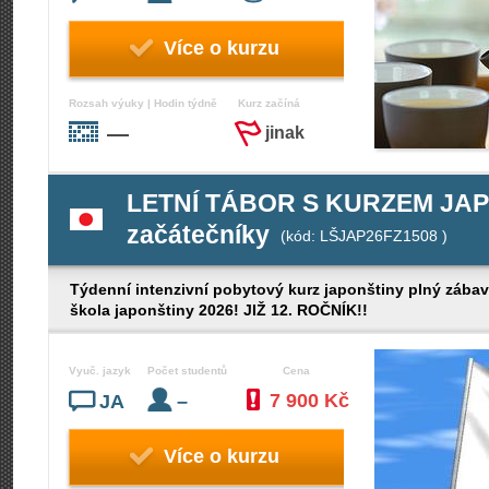
Více o kurzu
Rozsah výuky | Hodin týdně
Kurz začíná
—
jinak
LETNÍ TÁBOR S KURZEM JAPO
začátečníky
(kód: LŠJAP26FZ1508 )
Týdenní intenzivní pobytový kurz japonštiny plný zábavy, 
škola japonštiny 2026! JIŽ 12. ROČNÍK!!
Vyuč. jazyk
Počet studentů
Cena
7 900 Kč
JA
–
Více o kurzu