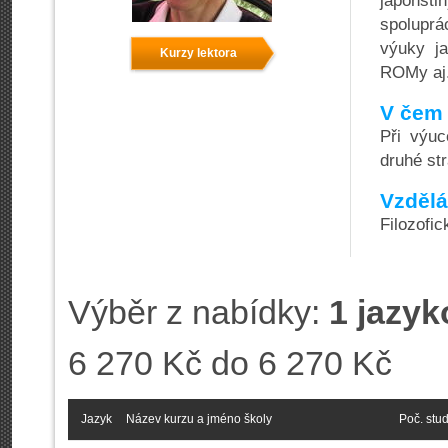
japonšt
spolupr
výuky ja
Kurzy lektora
ROMy aj.
V čem 
Při výuc
druhé st
Vzdělá
Filozofic
Výběr z nabídky:
1 jazy
6 270 Kč do 6 270 Kč
Jazyk
Název kurzu a jméno školy
Poč. stu