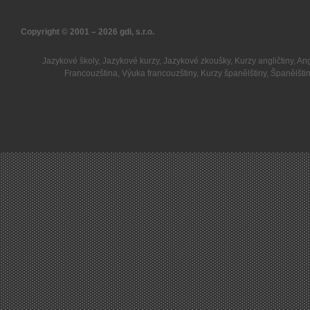
Copyright © 2001 – 2026
gdi, s.r.o.
Jazykové školy
,
Jazykové kurzy
,
Jazykové zkoušky
,
Kurzy angličtiny
,
Ang
Francouzština
,
Výuka francouzštiny
,
Kurzy španělštiny
,
Španělšti