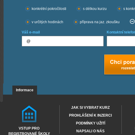
Chci kurzy:
konkrétní pokročilosti
s délkou kurzu
s konkr
v určitých hodinách
příprava na jaz. zkoušku
Váš e-mail
Kontaktní telefo
Informace
JAK SI VYBRAT KURZ
PROHLÁŠENÍ K INZERCI
PODMÍNKY UŽITÍ
VSTUP PRO
NAPSALI O NÁS
REGISTROVANÉ ŠKOLY