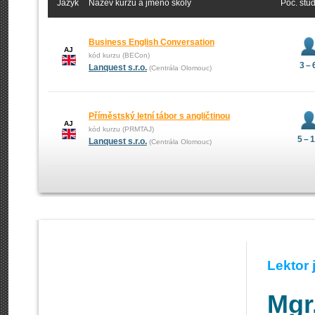
Jazyk
Název kurzu a jméno školy
Poč. stu
Business English Conversation
AJ
kód kurzu (BECon)
3 – 
Lanquest s.r.o.
(Centrála Olomouc)
Příměstský letní tábor s angličtinou
AJ
kód kurzu (PRMTAJ)
5 – 
Lanquest s.r.o.
(Centrála Olomouc)
Lektor
Mgr