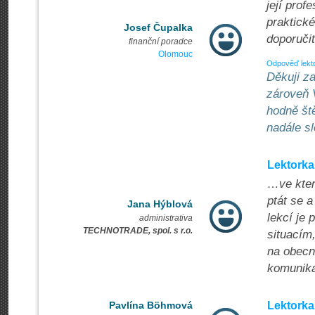
její prof
praktické
Josef Čupalka
doporučit
finanční poradce
Olomouc
Odpověď lekt
Děkuji za
zároveň 
hodně ště
nadále sl
Lektorka
…ve kter
ptát se 
Jana Hýblová
lekcí je
administrativa
TECHNOTRADE, spol. s r.o.
situacím
na obecno
komunika
Pavlína Böhmová
Lektorka