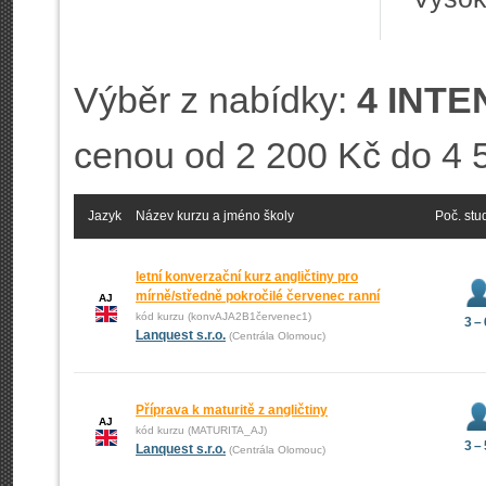
Výběr z nabídky:
4 INTE
cenou od 2 200 Kč do 4 
Jazyk
Název kurzu a jméno školy
Poč. stu
letní konverzační kurz angličtiny pro
mírně/středně pokročilé červenec ranní
AJ
kód kurzu (konvAJA2B1červenec1)
3 –
Lanquest s.r.o.
(Centrála Olomouc)
Příprava k maturitě z angličtiny
AJ
kód kurzu (MATURITA_AJ)
3 –
Lanquest s.r.o.
(Centrála Olomouc)