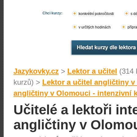
Chci kurzy:
konkrétní pokročilosti
s d
v určitých hodinách
přípr
Jazykovky.cz
>
Lektor a učitel
(314 
kurzů) >
Lektor a učitel angličtiny 
angličtiny v Olomouci - intenzivní 
Učitelé a lektoři in
angličtiny v Olomo