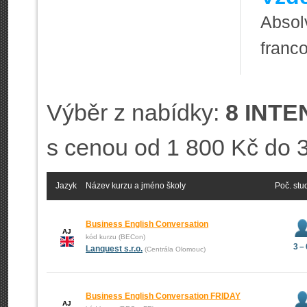
Absol
franco
Výběr z nabídky:
8 INTE
s cenou od 1 800 Kč do 
Jazyk
Název kurzu a jméno školy
Poč. stu
Business English Conversation
AJ
kód kurzu (BECon)
3 –
Lanquest s.r.o.
(Centrála Olomouc)
Business English Conversation FRIDAY
AJ