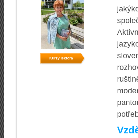
jakýk
spole
Aktiv
jazyk
slove
Kurzy lektora
rozho
rušti
moder
pant
potře
Vzdě