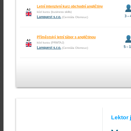
Letní intenzivní kurz obchodní angličtiny
AJ
kód kurzu (business skills)
3 – 
Lanquest s.r.o.
(Centrála Olomouc)
Příměstský letní tábor s angličtinou
AJ
kód kurzu (PRMTAJ)
5 – 
Lanquest s.r.o.
(Centrála Olomouc)
Lektor