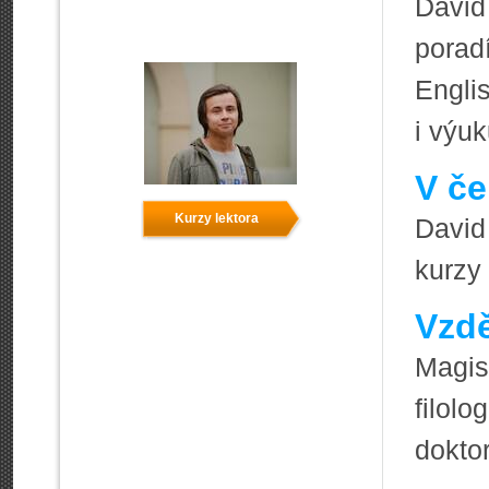
David
porad
Engli
i výu
V če
Kurzy lektora
David
kurzy
Vzdě
Magis
filo
doktor