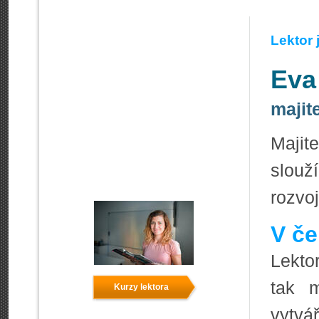
Lektor
Eva
majit
Majit
slouž
rozvo
V če
Lekto
tak m
Kurzy lektora
vytvář