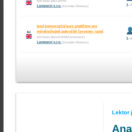
kód kurzu (BEConFR)
3 –
Lanquest s.r.o.
(Centrála Olomouc)
letní konverzační kurz angličtiny pro
mírně/středně pokročilé červenec ranní
AJ
kód kurzu (konvAJA2B1červenec1)
3 –
Lanquest s.r.o.
(Centrála Olomouc)
Lektor
Ana