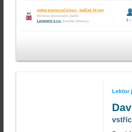
online konverzační kurz - balíček 30 min
AJ
kód kurzu (konverzační_bal30)
1 –
Lanquest s.r.o.
(Centrála Olomouc)
Lektor
Dav
vstří