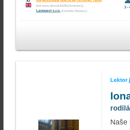
mírně/středně pokročilé červenec ranní
AJ
kód kurzu (konvAJA2B1červenec1)
3 –
Lanquest s.r.o.
(Centrála Olomouc)
Lektor
Ion
rodil
Naše b