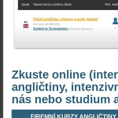
Jazyk
Název kurzu a jméno školy
Poč. stu
Právní angličtina: smlouvy, e-maily, jednání
AJ
kód kurzu (KURZ-003)
–
English in Technologies
(Centrála Olomouc)
Zkuste online (inte
angličtiny, intenzi
nás nebo studium an
FIREMNÍ KURZY ANGLIČTINY -