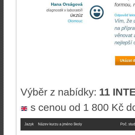
Hana Orságová
formou, 
diagnostik v laboratoři
Odpověď lekt
ÚKZÚZ
Vím, že 
Olomouc
na přípr
věnovat 
nejlepší
Ukázat d
Výběr z nabídky:
11 INT
s cenou od 1 800 Kč d
Jazyk
Název kurzu a jméno školy
Poč. stu