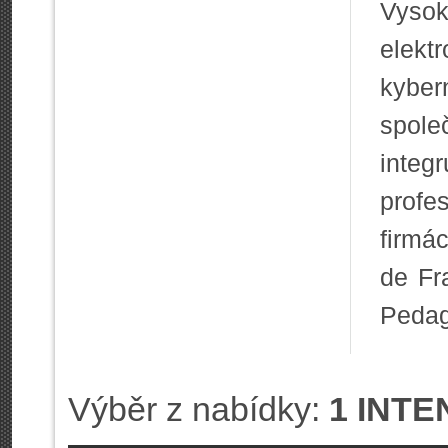
Vyso
elekt
kyber
spole
integ
profe
firmá
de Fr
Pedag
Výběr z nabídky:
1 INTE