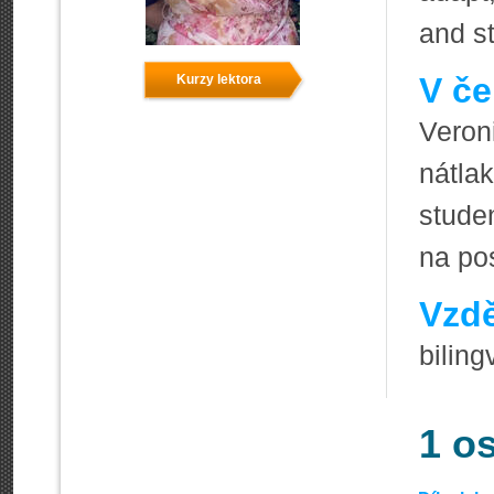
and st
V če
Kurzy lektora
Veron
nátla
stude
na po
Vzdě
biling
1 o