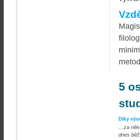
Vzdě
Magi
filol
mini
metod
5 o
stu
Díky výu
…za někol
dnes běžn