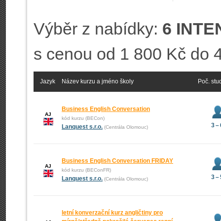
Výběr z nabídky:
6 INTE
s cenou od 1 800 Kč do 
Jazyk
Název kurzu a jméno školy
Poč. stu
Business English Conversation
AJ
kód kurzu (BECon)
3 –
Lanquest s.r.o.
(Centrála Olomouc)
Business English Conversation FRIDAY
AJ
kód kurzu (BEConFR)
3 –
Lanquest s.r.o.
(Centrála Olomouc)
letní konverzační kurz angličtiny pro