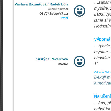
…zapamat
Václava Bažantová / Radek Lón
myslíte, 
účetní/ student
OSVČ/ Střední škola
Látku vy
Ptení
jsme si v
Hodnotím
Výborná 
…rychle,
myslíte,
nápadité
Kristýna Pavelková
1*.
ÚKZÚZ
Odpověď lekt
Děkuji m
a motivac
Na učení
…čas, př
neboť js