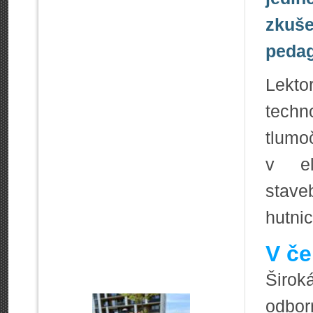
zkuše
peda
Lekt
techn
tlumo
v ele
stave
hutnic
V če
Širok
odbor