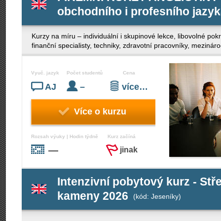
obchodního i profesního jazy
Kurzy na míru – individuální i skupinové lekce, libovolné po
finanční specialisty, techniky, zdravotní pracovníky, mezinár
Vyuč. jazyk
Počet studentů
Cena
AJ
–
více…
Více o kurzu
Rozsah výuky | Hodin týdně
Kurz začíná
—
jinak
Intenzivní pobytový kurz - Stř
kameny 2026
(kód: Jeseníky)