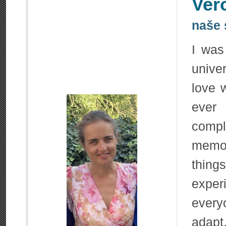
Ver
naše 
I was
univer
love 
ever 
compl
memor
thing
expe
every
adapt