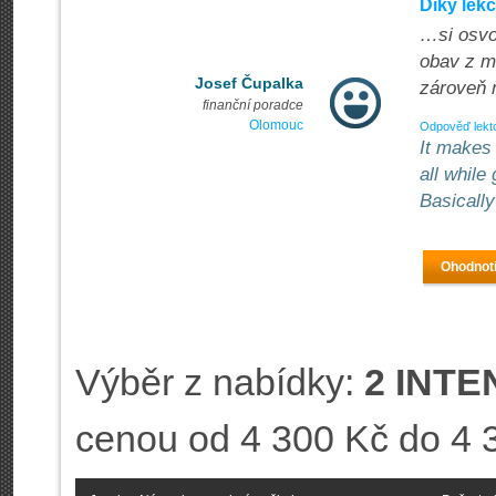
Díky lek
…si osvoj
obav z m
Josef Čupalka
zároveň 
finanční poradce
Olomouc
Odpověď lekt
It makes 
all while
Basically
Ohodnoti
Výběr z nabídky:
2 INTE
cenou od 4 300 Kč do 4 