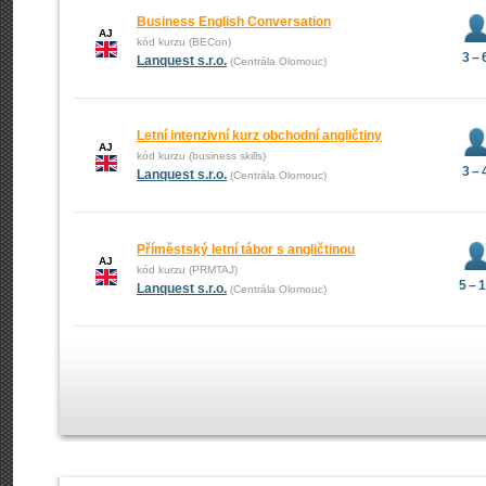
Business English Conversation
AJ
kód kurzu (BECon)
3 – 
Lanquest s.r.o.
(Centrála Olomouc)
Letní intenzivní kurz obchodní angličtiny
AJ
kód kurzu (business skills)
3 – 
Lanquest s.r.o.
(Centrála Olomouc)
Příměstský letní tábor s angličtinou
AJ
kód kurzu (PRMTAJ)
5 – 
Lanquest s.r.o.
(Centrála Olomouc)