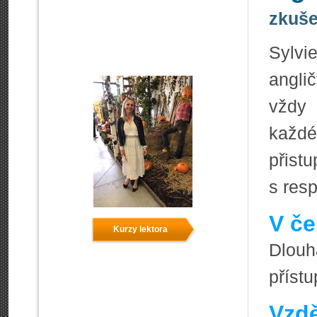
zkuše
Sylvi
angli
vždy 
každ
přis
s res
V če
Kurzy lektora
Dlouh
přístu
Vzdě