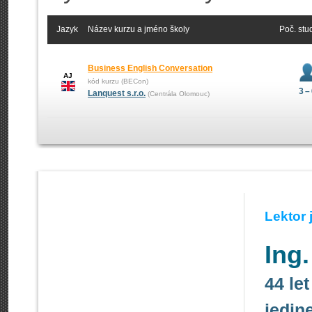
Jazyk
Název kurzu a jméno školy
Poč. stu
Business English Conversation
AJ
kód kurzu (BECon)
3 –
Lanquest s.r.o.
(Centrála Olomouc)
Lektor
Ing
44 le
jedin