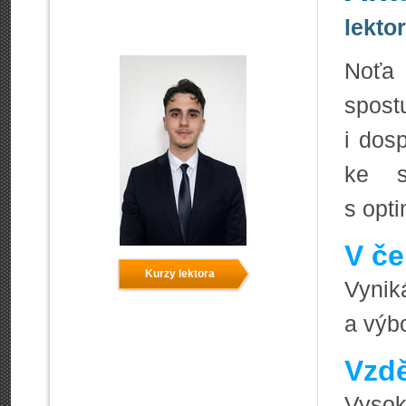
lektor
Noťa 
spost
i dos
ke s
s opt
V če
Kurzy lektora
Vyniká
a výbo
Vzdě
Vysoká