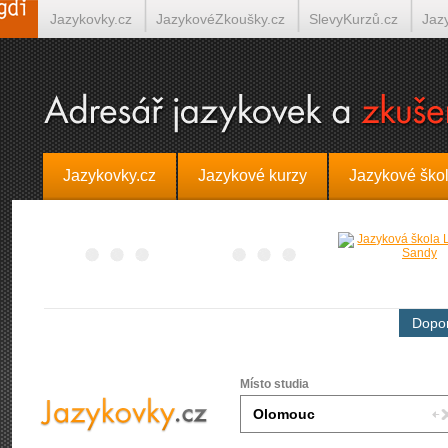
Jazykovky.cz
JazykovéZkoušky.cz
SlevyKurzů.cz
Jaz
Španělština on-line
Italština on-line
Tlumočení-Překlady.
Jazykovky.cz
Jazykové kurzy
Jazykové ško
Dopor
Místo studia