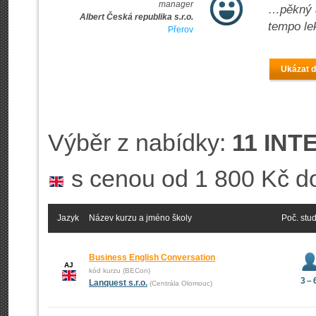
manager
…pěkný a
Albert Česká republika s.r.o.
tempo le
Přerov
Ukázat d
Výběr z nabídky:
11 INT
s cenou od 1 800 Kč d
Jazyk
Název kurzu a jméno školy
Poč. stu
Business English Conversation
AJ
kód kurzu (BECon)
3 – 
Lanquest s.r.o.
(Centrála Olomouc)