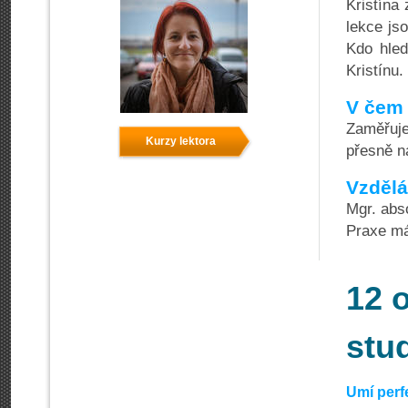
Kristína
lekce js
Kdo hled
Kristínu.
V čem 
Zaměřuje
Kurzy lektora
přesně na
Vzdělá
Mgr. abs
Praxe má
12 
stu
Umí perf