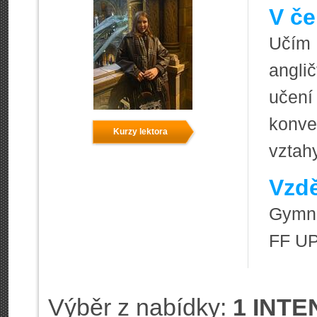
V če
Učím 
angli
učen
konve
Kurzy lektora
vztah
Vzdě
Gymná
FF U
Výběr z nabídky:
1 INTE