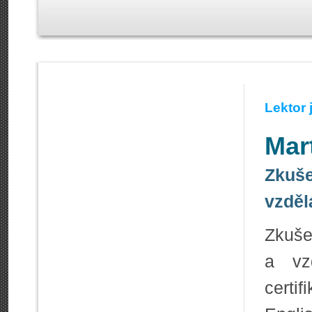
Lektor
Mar
Zkuše
vzděl
Zkuše
a vz
certi