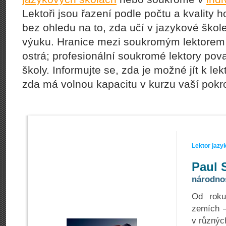
Lektoři jsou řazení podle počtu a kvality
bez ohledu na to, zda učí v jazykové ško
výuku. Hranice mezi soukromým lektorem 
ostrá; profesionální soukromé lektory po
školy. Informujte se, zda je možné jít k l
zda má volnou kapacitu v kurzu vaší pokroč
Lektor jazy
Paul 
národnos
Od roku
zemích –
v různýc