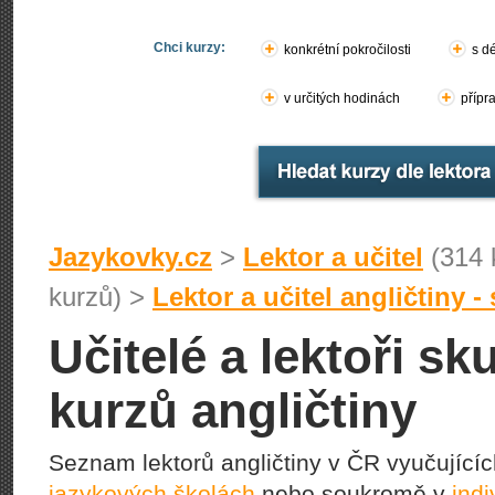
Chci kurzy:
konkrétní pokročilosti
s d
v určitých hodinách
přípr
Jazykovky.cz
>
Lektor a učitel
(314 
kurzů) >
Lektor a učitel angličtiny 
Učitelé a lektoři s
kurzů angličtiny
Seznam lektorů angličtiny v ČR vyučující
jazykových školách
nebo soukromě v
indi