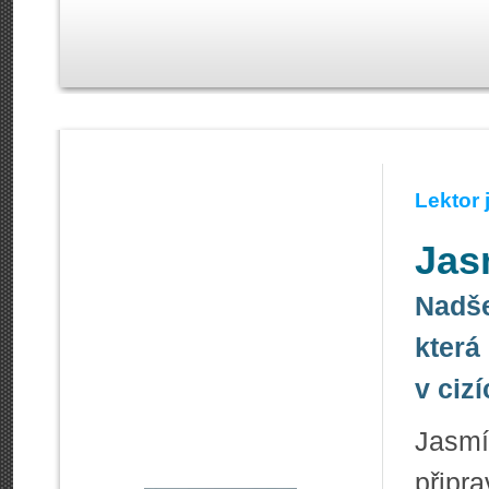
Lektor
Jas
Nadše
která
v ciz
Jasmí
připr