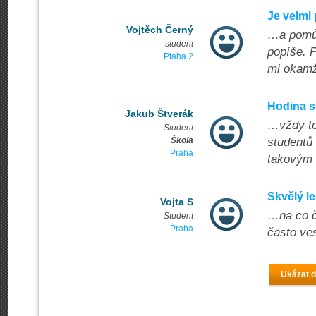
Je velmi
Vojtěch Černý
…a pomůž
student
popíše. P
Ptaha 2
mi okamž
Hodina s
Jakub Štverák
…vždy to
Student
Škola
studentů 
Praha
takovým 
Skvělý le
Vojta S
…na co č
Student
Praha
často ve
Ukázat d