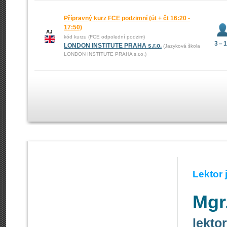
Přípravný kurz FCE podzimní (út + čt 16:20 -
17:50)
AJ
kód kurzu (FCE odpolední podzim)
3 – 
LONDON INSTITUTE PRAHA s.r.o.
(Jazyková škola
LONDON INSTITUTE PRAHA s.r.o.)
Lektor
Mgr
lekto