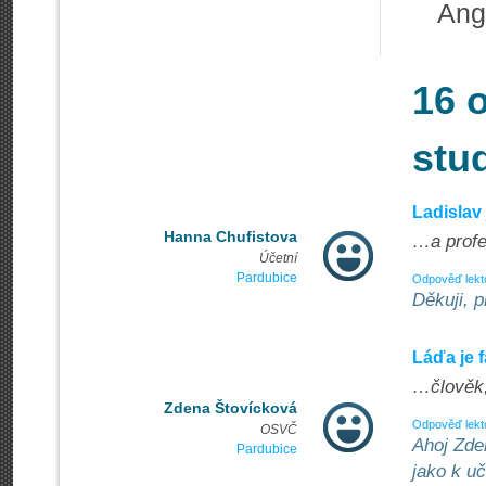
Angl
16 
stu
Ladislav 
Hanna Chufistova
…a profe
Účetní
Pardubice
Odpověď lekt
Děkuji, p
Láďa je 
…člověk,k
Zdena Štovícková
Odpověď lekt
OSVČ
Ahoj Zde
Pardubice
jako k uč