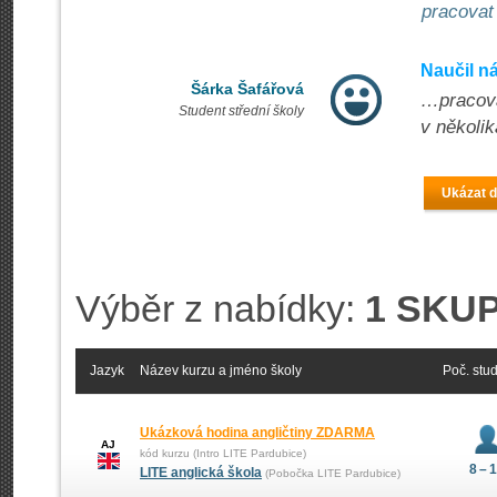
pracovat 
Naučil n
Šárka Šafářová
…pracovat
Student střední školy
v několik
Ukázat d
Výběr z nabídky:
1 SKUP
Jazyk
Název kurzu a jméno školy
Poč. stu
Ukázková hodina angličtiny ZDARMA
AJ
kód kurzu (Intro LITE Pardubice)
8 – 
LITE anglická škola
(Pobočka LITE Pardubice)