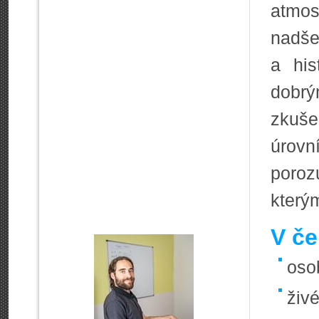
atmos
nadše
a his
dobr
zkuš
úrovn
poro
kterým
V če
oso
živ