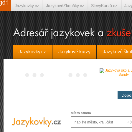
Jazykovky.cz
JazykovéZkoušky.cz
SlevyKurzů.cz
Jaz
Španělština on-line
Italština on-line
Tlumočení-Překlady.
Jazykovky.cz
Jazykové kurzy
Jazykové ško
Dopor
Místo studia