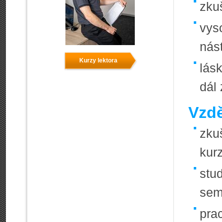
zku
vys
nás
Kurzy lektora
lásk
dál
Vzdě
zku
kur
stu
sem
pra