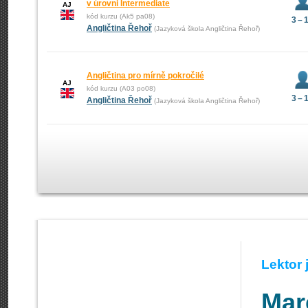
v úrovni Intermediate
AJ
kód kurzu (Ak5 pa08)
3 – 
Angličtina Řehoř
(Jazyková škola Angličtina Řehoř)
Angličtina pro mírně pokročilé
AJ
kód kurzu (A03 po08)
3 – 
Angličtina Řehoř
(Jazyková škola Angličtina Řehoř)
Lektor
Mar