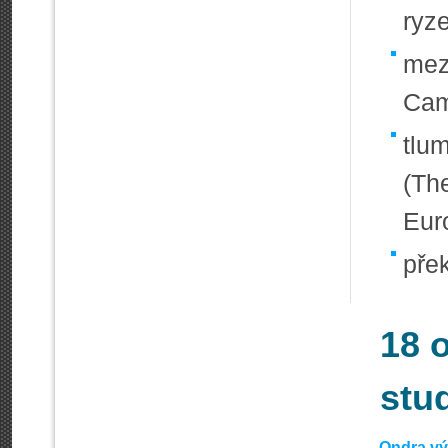
ryz
mez
Cam
tlu
(Th
Eur
pře
18 
stu
Ondra vý