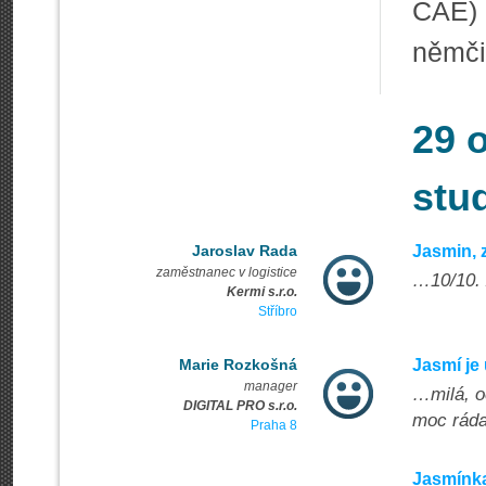
CAE)
němčin
29 
stu
Jaroslav Rada
Jasmin, 
zaměstnanec v logistice
…10/10. Z
Kermi s.r.o.
Stříbro
Marie Rozkošná
Jasmí je
manager
…milá, o
DIGITAL PRO s.r.o.
moc ráda
Praha 8
Jasmínka