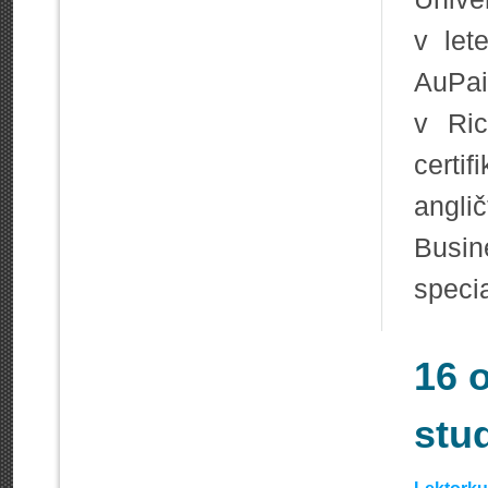
v let
AuPa
v Ri
certi
angl
Busin
specia
16 
stu