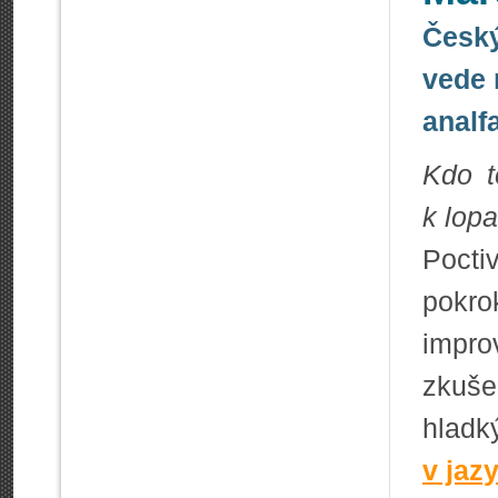
Český 
vede 
analf
Kdo t
k lopa
Pocti
pokro
impr
zkuše
hlad
v jaz