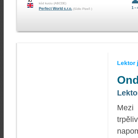
AJ
kód kurzu (ABCDE)
1 – 
Perfect World s.r.o.
(Sídlo Plzeň )
Lektor
Ond
Lekto
Mezi 
trpěli
napom