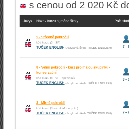
s cenou od 2 020 Kč d
Jazyk
Název kurzu a jméno školy
Poč. stu
5 - Středně pokročilí
AJ
kód kurzu (5 - SP)
7 – 
TUČEK ENGLISH
(Jazyková škola TUČEK ENGLISH)
8 - Velmi pokročilí - kurz pro malou skupinku -
konverzační
AJ
kód kurzu (8 - VP - speciální)
3 – 
TUČEK ENGLISH
(Jazyková škola TUČEK ENGLISH)
3 - Mírně pokročilí
AJ
kód kurzu (3.ročník-Mírně pokr.)
7 – 
TUČEK ENGLISH
(Jazyková škola TUČEK ENGLISH)