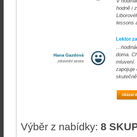
V hodiná
hodně i z
Liborové
lessons
Lektor z
…hodinách
doma. Chy
Hana Gazdová
zdravotní sestra
mluvení.
zapojuje 
skutečně
Ukázat d
Výběr z nabídky:
8 SKUP