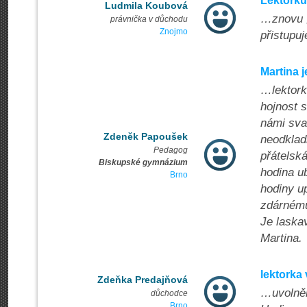
Lektorku
Ludmila Koubová
…znovu ,
právnička v důchodu
Znojmo
přistupuj
Martina 
…lektork
hojnost s
námi svat
Zdeněk Papoušek
neodklad
Pedagog
přátelská
Biskupské gymnázium
hodina u
Brno
hodiny u
zdárnému 
Je laska
Martina.
lektorka
Zdeňka Predajňová
…uvolněno
důchodce
Brno