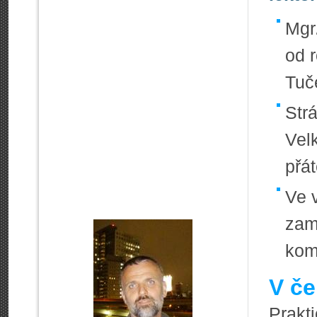
Mgr
od 
Tuč
Str
Vel
přát
Ve 
zam
kom
V če
Prakt