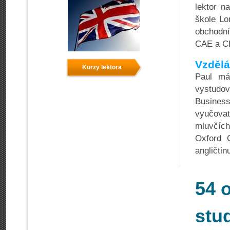
lektor n
škole Lo
obchodn
CAE a CP
Vzdělá
Kurzy lektora
Paul má
vystudo
Business
vyučovat
mluvčíc
Oxford 
angličti
54 
stu