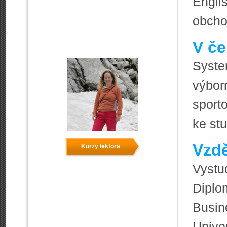
Engli
obchod
V če
Syste
výbor
sport
ke st
Vzdě
Kurzy lektora
Vyst
Dipl
Busin
Univer