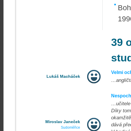
Boh
199
39 
stu
Velmi oc
Lukáš Macháček
…angličti
Nespoch
…učitele 
Díky tom
okamžitě
Miroslav Janeček
dává pře
Sudoměřice