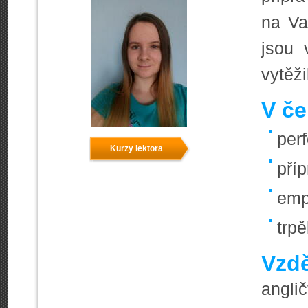
na Va
jsou 
vytěž
V če
perf
Kurzy lektora
pří
emp
trpě
Vzdě
anglič