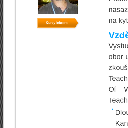
nasaz
na kyt
Kurzy lektora
Vzdě
Vystu
obor u
zkou
Teach
Of W
Teache
Dlo
Kan