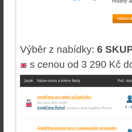
Hodiny a
Ukázat d
Výběr z nabídky:
6 SKUP
s cenou od 3 290 Kč d
Jazyk
Název kurzu a jméno školy
Poč. stu
Angličtina pro úplné začátečníky
AJ
kód kurzu (A01 po08)
3 – 
Angličtina Řehoř
(Jazyková škola Angličtina Řehoř)
Angličtina konverzace s opakováním gramatiky