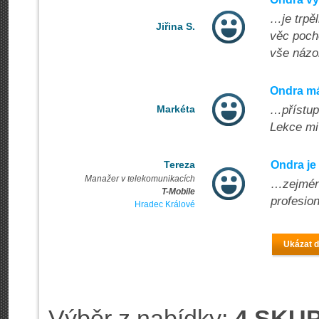
…je trpěl
Jiřina S.
věc pocho
vše názor
Ondra má
Markéta
…přístup!
Lekce mi
Tereza
Ondra je
Manažer v telekomunikacích
…zejména
T-Mobile
profesion
Hradec Králové
Ukázat d
Výběr z nabídky:
4 SKUP