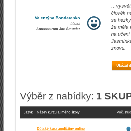
…vysvětl
člověk ne
Valentýna Bondarenko
se hezky
účetní
že měla v
Autocentrum Jan Šmucler
na učení 
Jasmínka
znovu.
Ukázat d
Výběr z nabídky:
1 SKUP
Jazyk
Název kurzu a jméno školy
Poč. stu
Dětský kurz angličtiny online