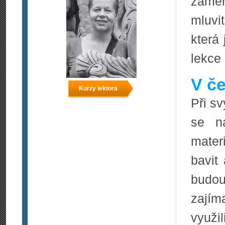
zamě
mluvi
která 
lekce 
V če
Kurzy lektora
Při s
se n
mater
bavit
budou
zajím
využi