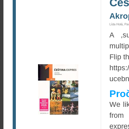
Češ
Akro
Lída Holá, Pa
A ‚su
multi
Flip t
https:
ucebn
Pro
We li
from
expre