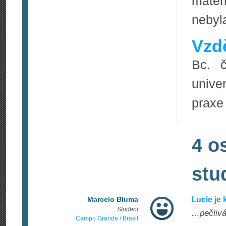
materi
nebyl
Vzdě
Bc. č
univer
praxe 
4 o
stu
Marcelo Bluma
Lucie je 
Student
…pečlivá.
Campo Grande / Brasil