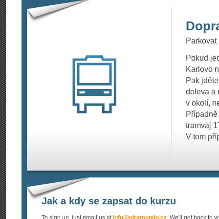
Dopr
Parkovat 
Pokud jed
Karlovo 
Pak jděte
doleva a 
v okolí, n
Případně 
tramvaj 1
V tom pří
Jak a kdy se zapsat do kurzu
To sign up, just email us at
info@
giramondo.cz
. We'll get back to