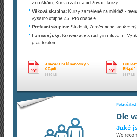
zkouškám, Konverzační a udržovací kurzy
Věková skupina:
Kurzy zaměřené na mládež - teenag
vyššího stupně ZŠ, Pro dospělé
Profesní skupina:
Studenti, Zaměstnanci soukromýc
Forma výuky:
Konverzace s rodilým mluvčím, Výuka
přes telefon
Abeceda naší metodiky S
Our Met
CZ.pdf
EN.pdf
9389 kB
9387 kB
Pokročilost
Dle v
Jaké j
We recomm