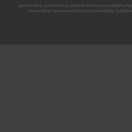
Jazykové školy
,
Jazykové kurzy
,
Jazykové zkoušky
,
Kurzy angličtiny
,
Ang
Francouzština
,
Výuka francouzštiny
,
Kurzy španělštiny
,
Španělšti