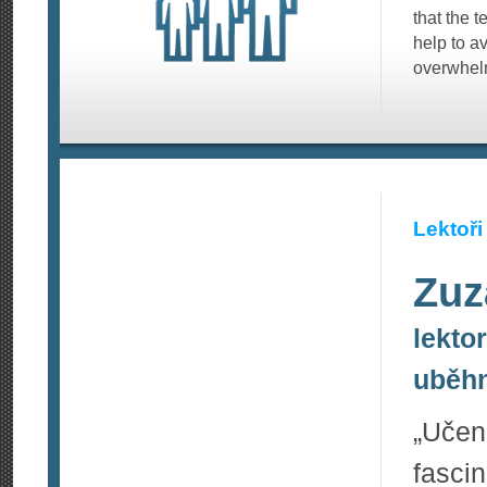
that the 
help to a
overwhel
Lektoři
Zuz
lekto
uběhn
„Učen
fasc