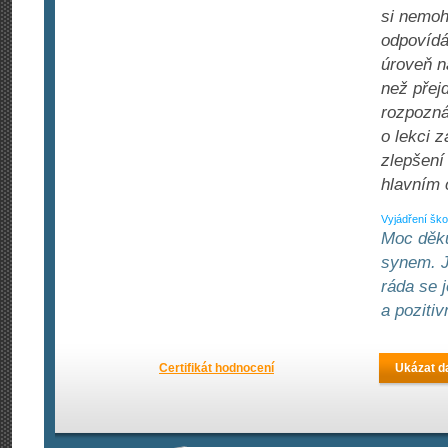
si nemoh
odpovídá
úroveň n
než přej
rozpozná
o lekci 
zlepšení
hlavním 
Vyjádření ško
Moc děku
synem. J
ráda se 
a poziti
Certifikát hodnocení
Ukázat da