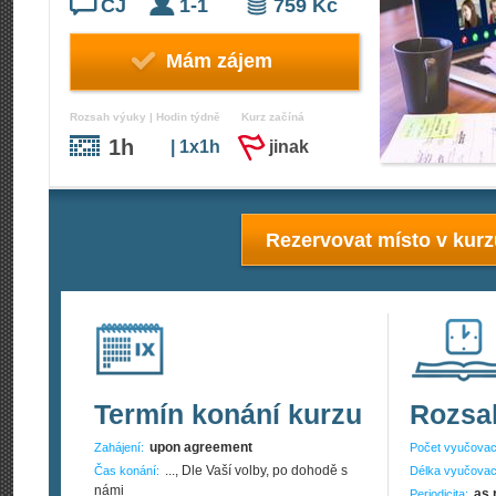
ČJ
1-1
759 Kč
Mám zájem
Rozsah výuky | Hodin týdně
Kurz začíná
1h
| 1x1h
jinak
Rezervovat místo v kur
Termín konání kurzu
Rozsa
upon agreement
Zahájení:
Počet vyučovac
..., Dle Vaší volby, po dohodě s
Čas konání:
Délka vyučovac
námi
as 
Periodicita: