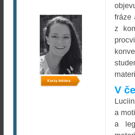
objev
fráze
z kon
pro
konv
stude
materi
Kurzy lektora
V če
Lucii
a mot
a leg