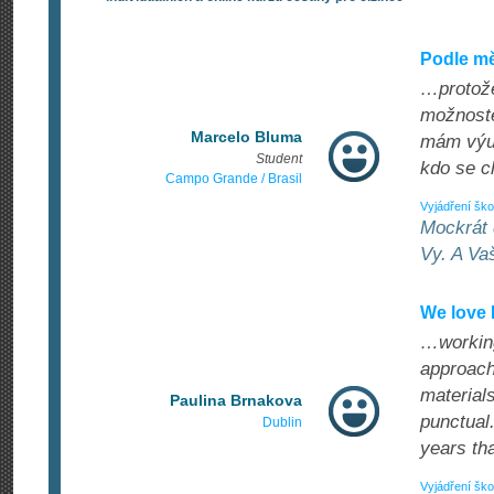
Podle mě
…protože
možnoste
Marcelo Bluma
mám výuk
Student
kdo se c
Campo Grande / Brasil
Vyjádření ško
Mockrát 
Vy. A Va
We love
…working
approach
materials
Paulina Brnakova
punctual
Dublin
years th
Vyjádření ško