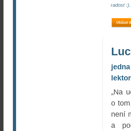
radost :).
Ukázat d
Luc
jedna
lekto
„Na u
o tom,
není 
a po