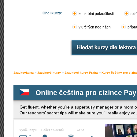
Chci kurzy:
konkrétní pokročilosti
s d
v určitých hodinách
přípr
Jazykovky.cz
>
Jazykové kurzy
>
Jazykové kurzy Praha
>
Kurzy češtiny pro cizin
Online čeština pro cizince Pay
Get fluent, whether you’re a superbusy manager or a mom o
Our teachers’ secret tips will make sure you’ll really enjoy 
Vyuč. jazyk
Počet studentů
Cena