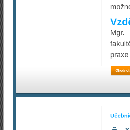
možno
Vzdě
Mgr. 
fakul
praxe
Ohodnoti
Učebnic