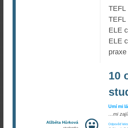
TEFL c
TEFL c
ELE ce
ELE ce
praxe
10 
stu
Umí mi l
…mi zají
Alžběta Hůrková
Odpověď lekt