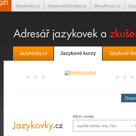
Jazykovky.cz
JazykovéZkoušky.cz
SlevyKurzů.cz
Jaz
Španělština on-line
Italština on-line
Tlumočení-Překlady.
Jazykovky.cz
Jazykové kurzy
Jazykové šk
Dopor
Místo studia