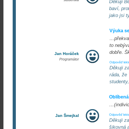
studentka
Děkuji B
baví, pr
jako jsi t
Výuka se
…překvap
to nebýv
dobře. Šk
Jan Horáček
Programátor
Odpověď lekt
Děkuji z
ráda, že
studenty,
Oblíbená
…(individ
Odpověď lekt
Jan Šmejkal
Děkuji z
šikovná a