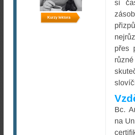
si ča
záso
Kurzy lektora
přizp
nejrů
přes 
různé 
skut
slovíč
Vzdě
Bc. A
na Un
certi