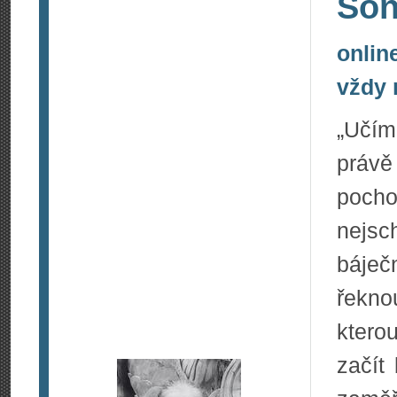
Soň
onlin
vždy 
„Učím
práv
poch
nejsc
báječ
řekno
ktero
začít 