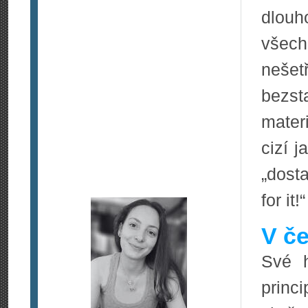
dlou
všech
nešet
bezst
mater
cizí 
„dost
for it!“
V če
Své 
princ