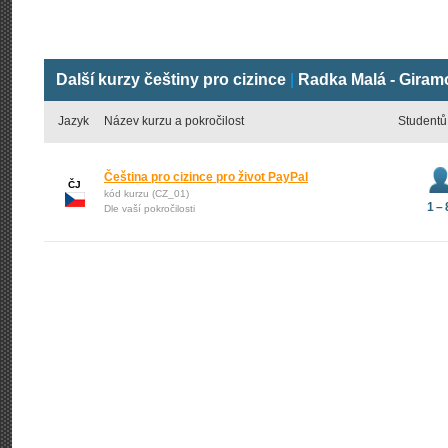
Další kurzy češtiny pro cizince
|
Radka Malá - Gira
Jazyk
Název kurzu a pokročilost
Studentů
Čeština pro cizince pro život PayPal
ČJ
kód kurzu (CZ_01)
1 – 
Dle vaší pokročilosti