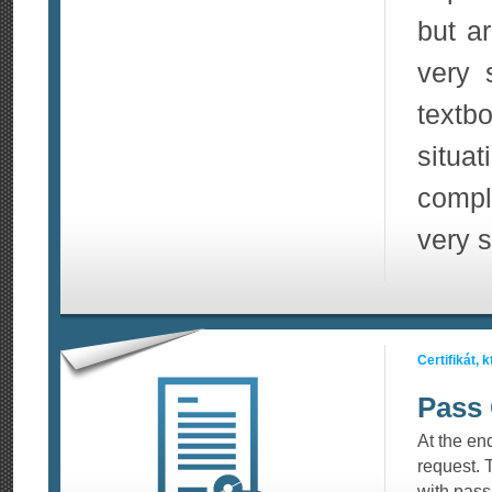
but ar
very 
textb
situa
compl
very s
Certifikát,
Pass 
At the end
request. T
with pass