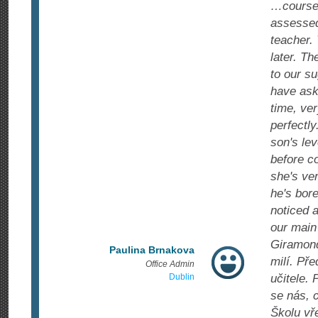
…course 
assessed
teacher.
later. T
to our s
have ask
time, ve
perfectl
son's lev
before c
she's ve
he's bore
noticed 
our main
Giramond
Paulina Brnakova
milí. Př
Office Admin
Dublin
učitele. 
se nás, 
Školu vř