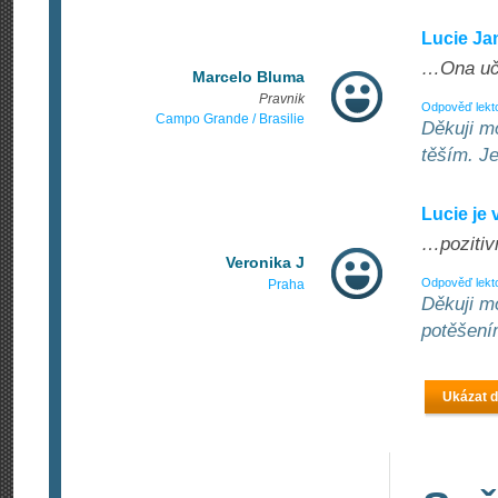
Lucie Ja
…Ona učí
Marcelo Bluma
Pravnik
Odpověď lekt
Campo Grande / Brasilie
Děkuji m
těším. Je
Lucie je 
…pozitiv
Veronika J
Odpověď lekt
Praha
Děkuji m
potěšení
Ukázat d