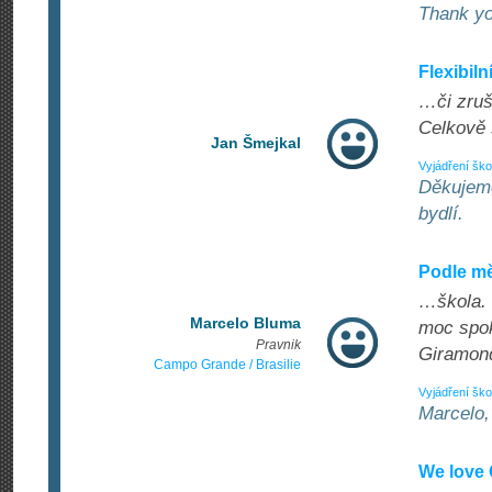
Thank yo
Flexibil
…či zruš
Celkově 
Jan Šmejkal
Vyjádření ško
Děkujeme
bydlí.
Podle m
…škola. 
Marcelo Bluma
moc spok
Pravnik
Giramon
Campo Grande / Brasilie
Vyjádření ško
Marcelo,
We love