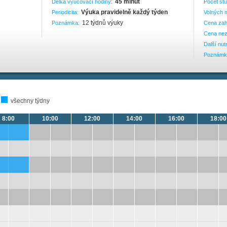
45 minut
Délka vyučovací hodiny:
Počet stu
Výuka pravidelně každý týden
Periodicita:
Volných m
12 týdnů výuky
Poznámka:
Cena zah
Cena nez
Další nut
Poznámk
všechny týdny
8:00
10:00
12:00
14:00
16:00
18:00