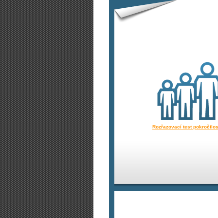
Rozřazovací test pokročilos