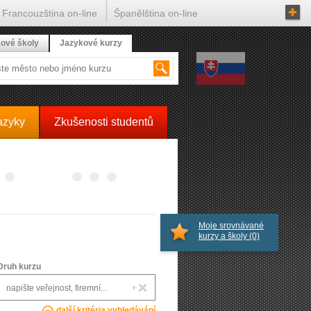
Francouzština on-line
Španělština on-line
ové školy
Jazykové kurzy
azyky
Zkušenosti studentů
Moje srovnávané
kurzy a školy
(0)
Druh kurzu
další kritéria vyhledávání