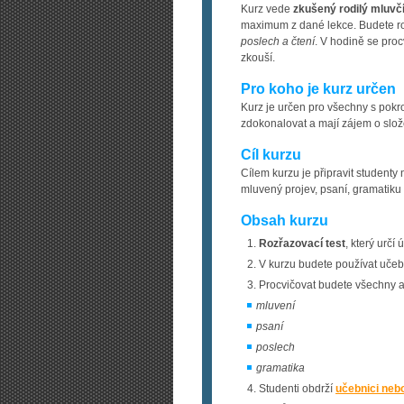
Kurz vede
zkušený rodilý mluvč
maximum z dané lekce. Budete ro
poslech a čtení
. V hodině se pro
zkouší.
Pro koho je kurz určen
Kurz je určen pro všechny s pokroči
zdokonalovat a mají zájem o slo
Cíl kurzu
Cílem kurzu je připravit studenty
mluvený projev, psaní, gramatiku 
Obsah kurzu
Rozřazovací test
, který určí
V kurzu budete používat učebni
Procvičovat budete všechny a
mluvení
psaní
poslech
gramatika
Studenti obdrží
učebnici nebo