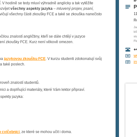
í
. V hodině se tedy mluví výhradně anglicky a tak vytěžíte
P
zvíjet
všechny aspekty jazyka
–
mluvený projev, psaní,
1
cvičují všechny části zkoušky FCE a také se zkouška nanečisto
R
Ja
bl
lou znalostí angličtiny, kteří se dále chtějí v jazyce
st
Fl
žení zkoušky FCE. Kurz není věkově omezen.
+
w
 na
jazykovou zkoušku FCE
. V kurzu studenti zdokonalují svůj
i
a také poslech.
 úroveň znalostí studentů.
ci a doplňující materiály, které Vám lektor připraví.
spekty jazyka:
 cvičebnici
, ze které se mohou učit i doma.