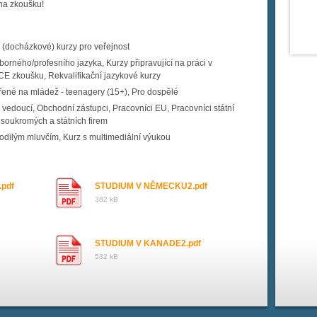
a zkoušku!
(docházkové) kurzy pro veřejnost
orného/profesního jazyka, Kurzy připravující na práci v
FCE zkoušku, Rekvalifikační jazykové kurzy
ené na mládež - teenagery (15+), Pro dospělé
vedoucí, Obchodní zástupci, Pracovníci EU, Pracovníci státní
 soukromých a státních firem
odilým mluvčím, Kurz s multimediální výukou
pdf
STUDIUM V NĚMECKU2.pdf
382 kB
STUDIUM V KANADE2.pdf
532 kB