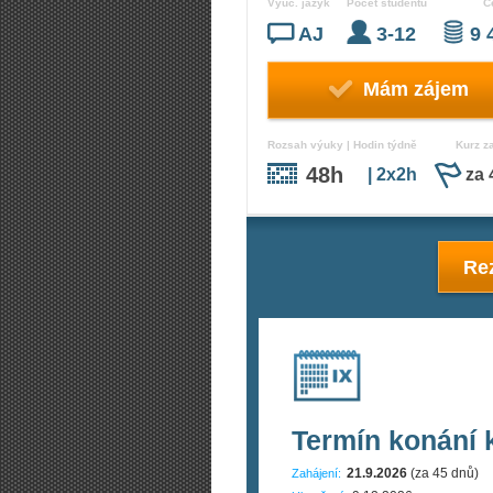
Vyuč. jazyk
Počet studentů
C
AJ
3-12
9 
Mám zájem
Rozsah výuky | Hodin týdně
Kurz z
48h
| 2x2h
za 
Rez
Termín konání 
21.9.2026
(za 45 dnů)
Zahájení: