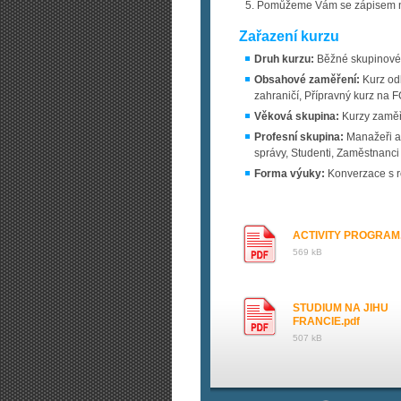
Pomůžeme Vám se zápisem n
Zařazení kurzu
Druh kurzu:
Běžné skupinové 
Obsahové zaměření:
Kurz odb
zahraničí, Přípravný kurz na 
Věková skupina:
Kurzy zaměř
Profesní skupina:
Manažeři a 
správy, Studenti, Zaměstnanci
Forma výuky:
Konverzace s r
ACTIVITY PROGRAM.
569 kB
STUDIUM NA JIHU
FRANCIE.pdf
507 kB