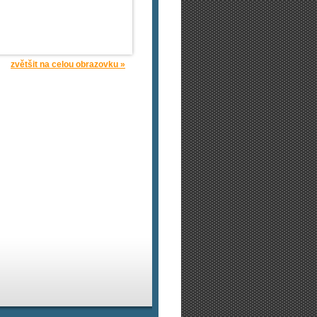
zvětšit na celou obrazovku »