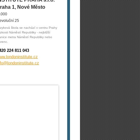
raha 1, Nové Město
1000
evoluční 25
zyková škola se nachází v centru Prahy
ízkosti Náměstí Republiky - nejbližší
anice metra Náměstí Republiky nebo
orenc.
420 224 811 043
ww.londoninstitute.cz
nfo@londoninstitute.cz