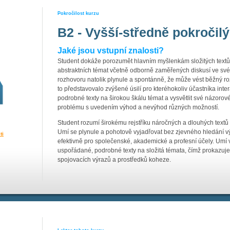
Pokročilost kurzu
B2 - Vyšší-středně pokročilý
Jaké jsou vstupní znalosti?
Student dokáže porozumět hlavním myšlenkám složitých textů tý
abstraktních témat včetně odborně zaměřených diskusí ve sv
rozhovoru natolik plynule a spontánně, že může vést běžný roz
to představovalo zvýšené úsilí pro kteréhokoliv účastníka int
podrobné texty na širokou škálu témat a vysvětlit své názorové
problému s uvedením výhod a nevýhod různých možností.
Student rozumí širokému rejstříku náročných a dlouhých textů 
Umí se plynule a pohotově vyjadřovat bez zjevného hledání vý
ti
efektivně pro společenské, akademické a profesní účely. Umí v
uspořádané, podrobné texty na složitá témata, čímž prokazuje
spojovacích výrazů a prostředků koheze.