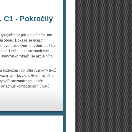
, C1 - Pokročilý
kajících se jak konkrétních, tak
ém oboru. Dokáže se účastnit
hovor s rodilými mluvčími, aniž by
erakce. Umí napsat srozumitelné
 stanovisko týkající se aktuálního
a rozpozná implicitní významy textů.
razů. Umí jazyka užívat pružně a
ytvořit srozumitelné, dobře
 ovládnutí kompozičních útvarů,