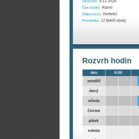
9.12.2026
Ukončení:
Ranní
Čas konání:
čtvrtletní
Délka kurzu:
12 týdnů výuky
Poznámka:
Rozvrh hodin
den
6:00
pondělí
úterý
středa
čtvrtek
pátek
sobota