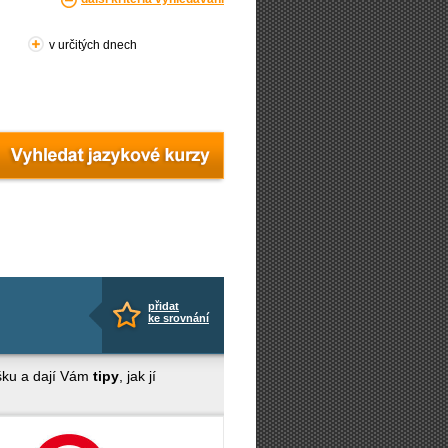
v určitých dnech
přidat
ke srovnání
ušku a dají Vám
tipy
, jak jí