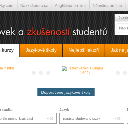
yky.com
Nazkušenou.cz
Angličtina on-line
Němčina on-line
lumočí.cz
Jazyk
 kurzy
Jazykové školy
Nejlepší lektoři
Jak na j
Doporučené jazykové školy
o studia
Jazyk