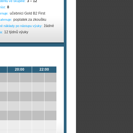
3 – 12
dentů ve skupině:
8
íst:
učebnici Gold B2 First
rnuje:
poplatek za zkoušku
ahrnuje:
žádné
né náklady po nástupu výuky:
12 týdnů výuky
a:
20:00
22:00