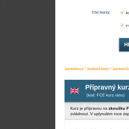
Chci kurzy:
ko
v
Jazykovky.cz
>
Jazykové kurzy
>
Jazykové k
Přípravný kur
(kód: FCE kurz ráno)
Kurz je přípravou na
zkoušku 
zvládnout. V uplynulém roce ús