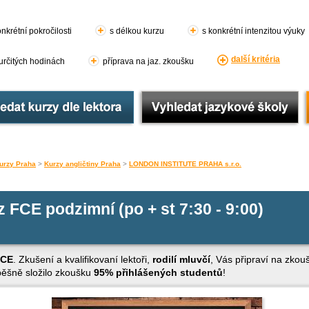
nkrétní pokročilosti
s délkou kurzu
s konkrétní intenzitou výuky
další kritéria
 určitých hodinách
příprava na jaz. zkoušku
urzy Praha
>
Kurzy angličtiny Praha
>
LONDON INSTITUTE PRAHA s.r.o.
z FCE podzimní (po + st 7:30 - 9:00)
FCE
. Zkušení a kvalifikovaní lektoři,
rodilí mluvčí
, Vás připraví na zko
pěšně složilo zkoušku
95% přihlášených studentů
!