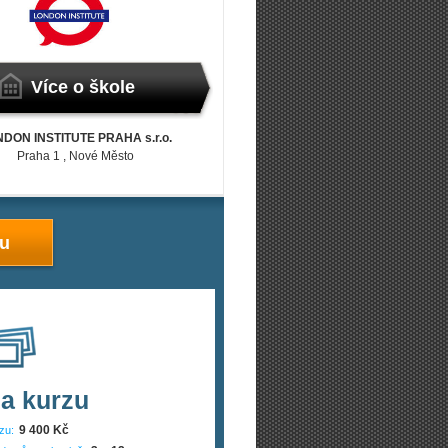
Více o škole
DON INSTITUTE PRAHA s.r.o.
Praha 1
, Nové Město
zu
a kurzu
9 400 Kč
zu: