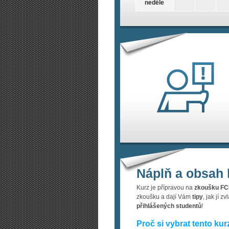
neděle
Náplň a obsah 
Kurz je přípravou na
zkoušku F
zkoušku a dají Vám
tipy
, jak jí 
přihlášených studentů
!
Proč si vybrat tento kur