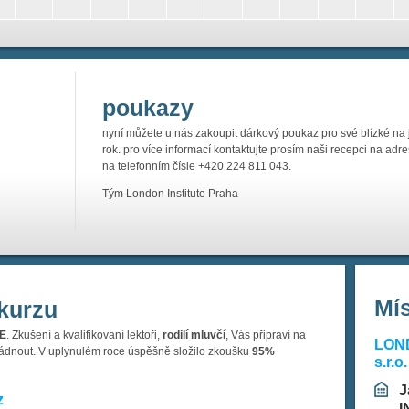
poukazy
nyní můžete u nás zakoupit dárkový poukaz pro své blízké na j
rok. pro více informací kontaktujte prosím naši recepci na adr
na telefonním čísle +420 224 811 043.
Tým London Institute Praha
Mí
kurzu
CE
. Zkušení a kvalifikovaní lektoři,
rodilí mluvčí
, Vás připraví na
LON
zvládnout. V uplynulém roce úspěšně složilo zkoušku
95%
s.r.o.
J
z
I