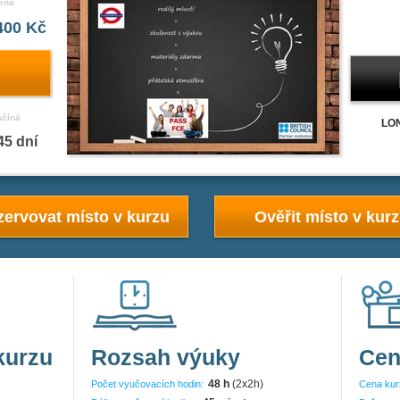
ena
400 Kč
ačíná
LON
45 dní
ervovat místo v kurzu
Ověřit místo v kur
kurzu
Rozsah výuky
Cen
48 h
(2x2h)
Počet vyučovacích hodin:
Cena kur