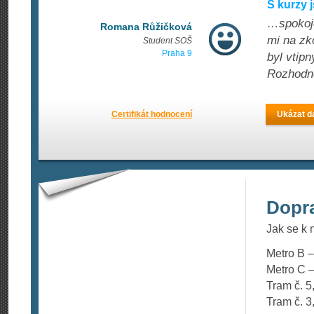
S kurzy 
…spokoje
Romana Růžičková
mi na zk
Student SOŠ
Praha 9
byl vtipn
Rozhodně
Certifikát hodnocení
Ukázat da
Dopr
Jak se k
Metro B –
Metro C –
Tram č. 5
Tram č. 3,