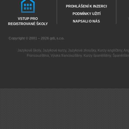
PROHLÁŠENÍ K INZERCI
PODMÍNKY UŽITÍ
VSTUP PRO
NAPSALI O NÁS
REGISTROVANÉ ŠKOLY
Copyright © 2001 – 2026
gdi, s.r.o.
Jazykové školy
,
Jazykové kurzy
,
Jazykové zkoušky
,
Kurzy angličtiny
,
Ang
Francouzština
,
Výuka francouzštiny
,
Kurzy španělštiny
,
Španělšti