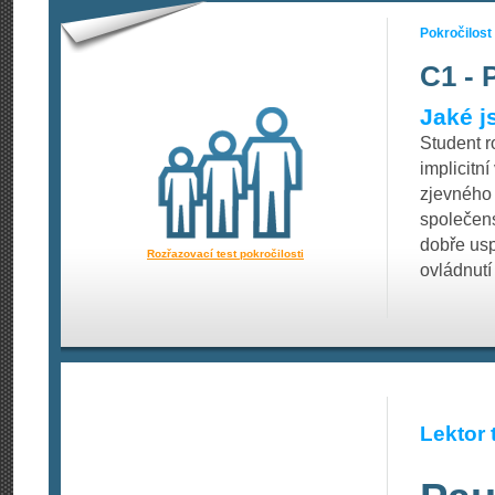
Pokročilost
C1 - 
Jaké j
Student r
implicitn
zjevného 
společens
dobře usp
Rozřazovací test pokročilosti
ovládnutí
Lektor 