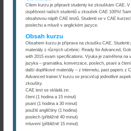
Cílem kurzu je připravit studenty ke zkouškám CAE. V
úspěšnost našich studentů u zkoušek CAE 100%! Samo
obsahovou náplň CAE testů. Studenti se v CAE kurzec
poslechu a mluvě v anglickém jazyce.
Obsah kurzu
Obsahem kurzu je příprava na zkoušku CAE. Studenti p
materiály z různých učebnic: Ready for Advanced, Gol
with 2015 exam specifications. Výuka je zaměřena na 
jazyka – gramatika, konverzace, poslech, psaní a čtení
další doplňkové materiály – z internetu, past papers z
Advanced trainer.V kurzu se procvičují jednotlivé aspek
zkoušky.
CAE test se skládá ze:
čtení (1 hodina a 15 minut)
psaní (1 hodina a 30 minut)
použití angličtiny (1 hodina)
poslech (přibližně 40 minut)
mluvení (přibližně 15 minut)