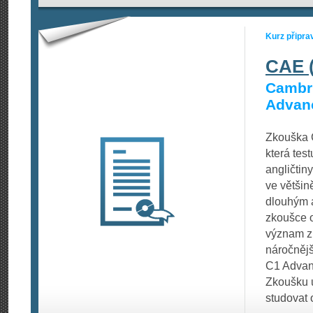
Kurz připra
CAE 
Cambri
Advan
Zkouška 
která tes
angličtin
ve většin
dlouhým a
zkoušce o
význam z 
náročnějš
C1 Advanc
Zkoušku u
studovat 