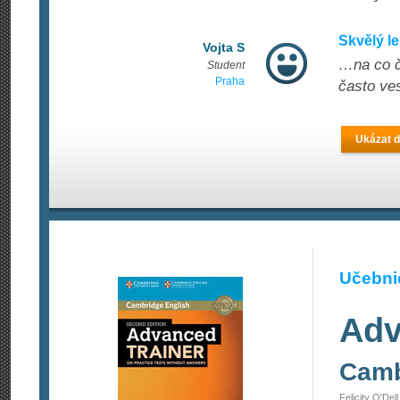
Skvělý le
Vojta S
…na co č
Student
Praha
často ve
Ukázat d
Učebnic
Adv
Camb
Felicity O'Del