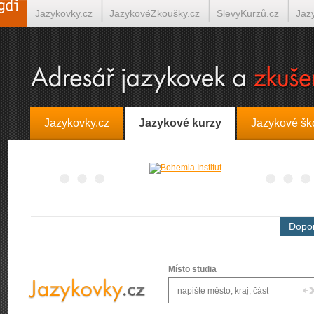
Jazykovky.cz
JazykovéZkoušky.cz
SlevyKurzů.cz
Jaz
Španělština on-line
Italština on-line
Tlumočení-Překlady.
Jazykovky.cz
Jazykové kurzy
Jazykové šk
Dopor
Místo studia