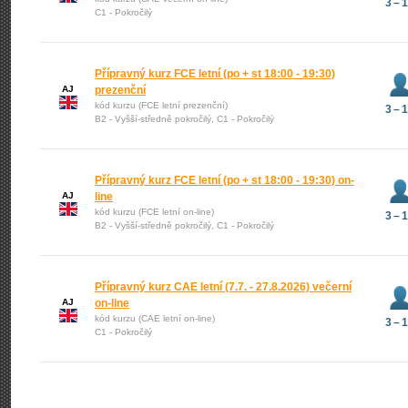
3 – 
C1 - Pokročilý
Přípravný kurz FCE letní (po + st 18:00 - 19:30)
AJ
prezenční
kód kurzu (FCE letní prezenční)
3 – 
B2 - Vyšší-středně pokročilý, C1 - Pokročilý
Přípravný kurz FCE letní (po + st 18:00 - 19:30) on-
AJ
line
kód kurzu (FCE letní on-line)
3 – 
B2 - Vyšší-středně pokročilý, C1 - Pokročilý
Přípravný kurz CAE letní (7.7. - 27.8.2026) večerní
AJ
on-line
kód kurzu (CAE letní on-line)
3 – 
C1 - Pokročilý