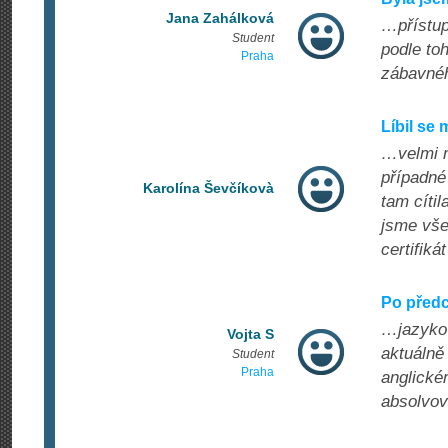
Jana Zahálková
…přístup
Student
podle to
Praha
zábavnéh
Líbil se
…velmi m
případné
Karolína Ševčíkovà
tam cítil
jsme vše
certifiká
Po předc
…jazykov
Vojta S
aktuálně 
Student
Praha
anglické
absolvov