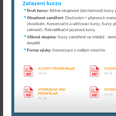
Zařazení kurzu
Druh kurzu:
Běžné skupinové (docházkové) kurzy p
Obsahové zaměření:
Doučování + příprava k maturi
zkouškám, Konverzační a udržovací kurzy, Kurzy přip
zahraničí, Rekvalifikační jazykové kurzy
Věková skupina:
Kurzy zaměřené na mládež - teena
dospělé
Forma výuky:
Konverzace s rodilým mluvčím
ACTIVITY PROGRAM.pdf
STUDIU
569 kB
382 kB
STUDIUM NA JIHU
STUDIU
FRANCIE.pdf
532 kB
507 kB