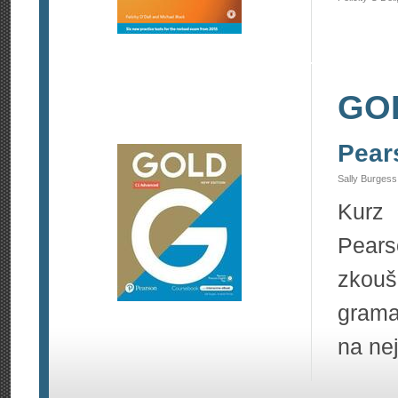
GOL
Pear
Sally Burges
Kurz
Pears
zkouš
grama
na nej