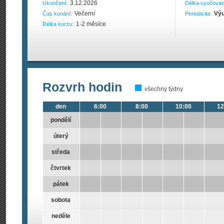
3.12.2026
Ukončení:
Délka vyučovac
Večerní
Výu
Čas konání:
Periodicita:
1-2 měsíce
Délka kurzu:
Rozvrh hodin
všechny týdny
den
6:00
8:00
10:00
12
pondělí
úterý
středa
čtvrtek
pátek
sobota
neděle