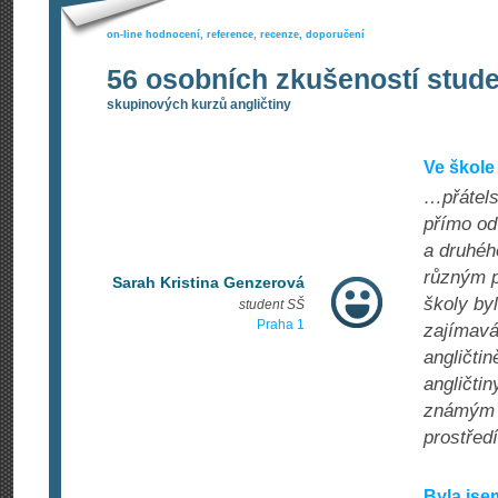
on-line hodnocení, reference, recenze, doporučení
56 osobních zkušeností stud
skupinových kurzů angličtiny
Ve škole 
…přátels
přímo od
a druhéh
různým p
Sarah Kristina Genzerová
školy by
student SŠ
Praha 1
zajímavá
angličtin
angličti
známým u
prostředí
Byla jse