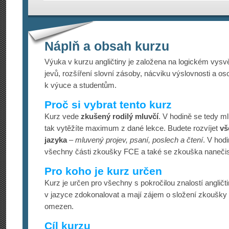
Náplň a obsah kurzu
Výuka v kurzu angličtiny je založena na logickém vysv
jevů, rozšíření slovní zásoby, nácviku výslovnosti a os
k výuce a studentům.
Proč si vybrat tento kurz
Kurz vede
zkušený rodilý mluvčí
. V hodině se tedy m
tak vytěžíte maximum z dané lekce. Budete rozvíjet
vš
jazyka
–
mluvený projev, psaní, poslech a čtení
. V hodi
všechny části zkoušky FCE a také se zkouška nanečis
Pro koho je kurz určen
Kurz je určen pro všechny s pokročilou znalostí angličtin
v jazyce zdokonalovat a mají zájem o složení zkoušk
omezen.
Cíl kurzu