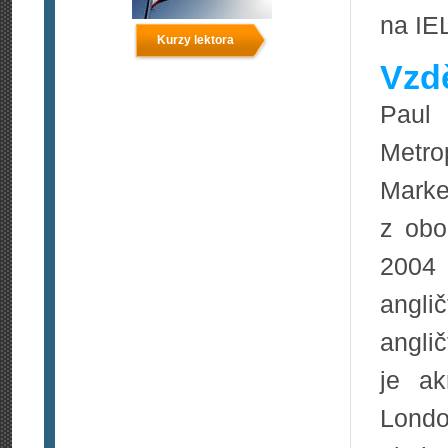
na IE
Kurzy lektora
Vzdě
Paul
Metro
Marke
z obo
2004 
angli
angli
je ak
Lond