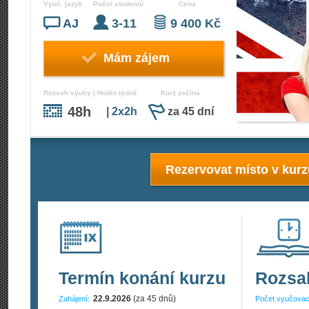
Vyuč. jazyk
Počet studentů
Cena
AJ
3-11
9 400 Kč
Mám zájem
Rozsah výuky | Hodin týdně
Kurz začíná
48h
| 2x2h
za 45 dní
Rezervovat místo v kur
Termín konání kurzu
Rozsa
22.9.2026
(za 45 dnů)
Zahájení:
Počet vyučovac