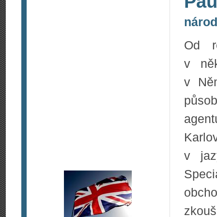
Pau
národ
Od r
v něk
v Ně
půso
agent
Karlo
v jaz
Spec
obch
zkouš