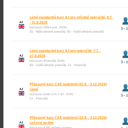
Letní standardní kurz AJ pro středně pokročilé, 8.7.
AJ
- 31.8.2026
kód kurzu (Střed.pok. 2026)
3 – 
B1 - Nižší-středně pokročilý, B2 - Vyšší-středně pokročilý
Letní standardní kurz AJ pro pokročilé, 7.7. -
AJ
27.8.2026
kód kurzu (Pokročilý 2026)
3 – 
B2 - Vyšší-středně pokročilý, C1 - Pokročilý
Přípravný kurz CAE podzimní (22.9. - 3.12.2026)
AJ
ranní
kód kurzu (CAE ú+čt 7:30 - 9:00)
3 – 
C1 - Pokročilý
Přípravný kurz CAE podzimní (22.9. - 3.12.2026)
AJ
večerní on-line
kód kurzu (CAE večerní on-line)