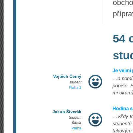
obcho
přípr
54 
stu
Je velmi
Vojtěch Černý
…a pomůž
student
popíše. P
Ptaha 2
mi okamž
Hodina s
Jakub Štverák
…vždy to
Student
Škola
studentů 
Praha
takovým 