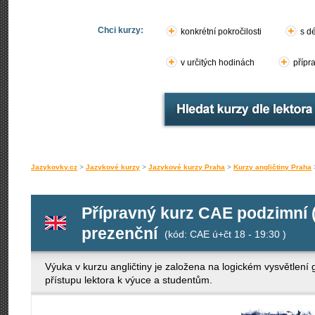
Chci kurzy:
konkrétní pokročilosti
s d
v určitých hodinách
přípr
Jazykovky.cz
>
Jazykové kurzy
>
Jazykové kurzy Praha
>
Kurzy angličtiny Praha
Přípravný kurz CAE podzimní (2
prezenční
(kód: CAE ú+čt 18 - 19:30 )
Výuka v kurzu angličtiny je založena na logickém vysvětlení 
přístupu lektora k výuce a studentům.