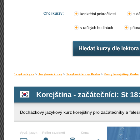
Chci kurzy:
konkrétní pokročilosti
s d
v určitých hodinách
přípr
Jazykovky.cz
>
Jazykové kurzy
>
Jazykové kurzy Praha
>
Kurzy korejštiny Praha
Korejština - začátečníci: St 18
Docházkový jazykový kurz korejštiny pro začátečníky a faleš
Vyuč. jazyk
Počet studentů
Cena