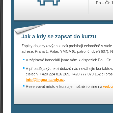
Po – Čt: 
Jak a kdy se zapsat do kurzu
Zápisy do jazykových kurzů probíhají celoročně v sídle
adrese: Praha 1, Palác YMCA (6. patro, č. dveří 607), N
V zápisové kanceláři jsme vám k dispozici: Po – Čt: 
V případě jakýchkoli dotazů nás neváhejte kontaktova
číslech: +420 224 816 269, +420 777 079 152 či pros
info@
lingua-sandy.cz
.
Rezervovat místo v kurzu je možné i online na
webu 