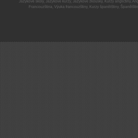
Jazykové školy
,
Jazykové kurzy
,
Jazykové zkoušky
,
Kurzy angličtiny
,
Ang
Francouzština
,
Výuka francouzštiny
,
Kurzy španělštiny
,
Španělšti