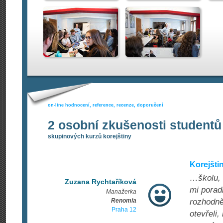
on-line hodnocení, reference, recenze, doporučení
2 osobní zkušenosti studentů
skupinových kurzů korejštiny
Korejšti
…školu, 
Zuzana Rychtaříková
mi porad
Manažerka
Renomia
rozhodně
Praha 12
otevřeli