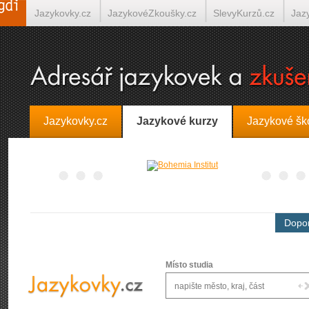
Jazykovky.cz
JazykovéZkoušky.cz
SlevyKurzů.cz
Jaz
Španělština on-line
Italština on-line
Tlumočení-Překlady.
Jazykovky.cz
Jazykové kurzy
Jazykové šk
Dopor
Místo studia