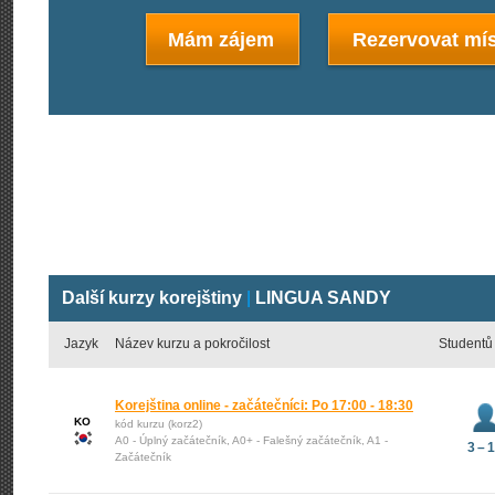
Mám zájem
Rezervovat mís
Další kurzy korejštiny
|
LINGUA SANDY
Jazyk
Název kurzu a pokročilost
Studentů
Korejština online - začátečníci: Po 17:00 - 18:30
KO
kód kurzu (korz2)
A0 - Úplný začátečník, A0+ - Falešný začátečník, A1 -
3 – 
Začátečník