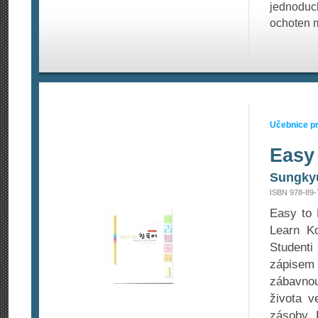
jednoduch
ochoten m
Učebnice pr
Easy
Sungkyu
ISBN 978-89-
Easy to 
Learn Ko
Student
zápisem 
zábavnou
života v
zásoby. 