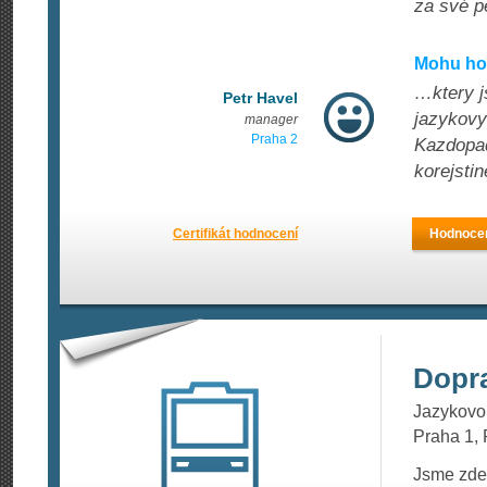
za své p
Mohu hod
…ktery j
Petr Havel
jazykovy
manager
Praha 2
Kazdopad
korejstin
Certifikát hodnocení
Hodnocen
Dopr
Jazykovou
Praha 1, 
Jsme zde