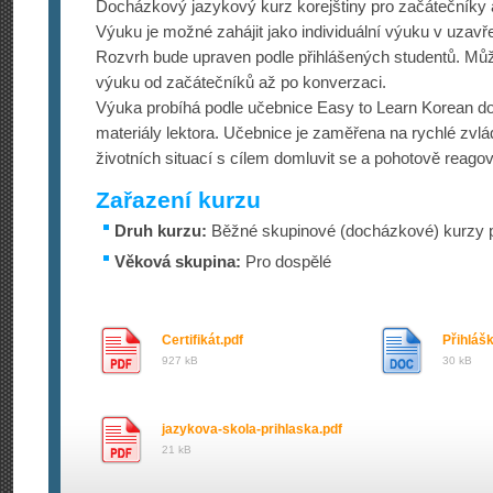
Docházkový jazykový kurz korejštiny pro začátečníky 
Výuku je možné zahájit jako individuální výuku v uzav
Rozvrh bude upraven podle přihlášených studentů. M
výuku od začátečníků až po konverzaci.
Výuka probíhá podle učebnice Easy to Learn Korean do
materiály lektora. Učebnice je zaměřena na rychlé zvlá
životních situací s cílem domluvit se a pohotově reagov
Zařazení kurzu
Druh kurzu:
Běžné skupinové (docházkové) kurzy p
Věková skupina:
Pro dospělé
Certifikát.pdf
Přihláš
927 kB
30 kB
jazykova-skola-prihlaska.pdf
21 kB