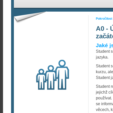
Pokročilost
A0 - 
začát
Jaké j
Student 
jazyka.
Student s
kurzu, al
Student j
Student 
jejichž c
používat.
se informa
věcech, k