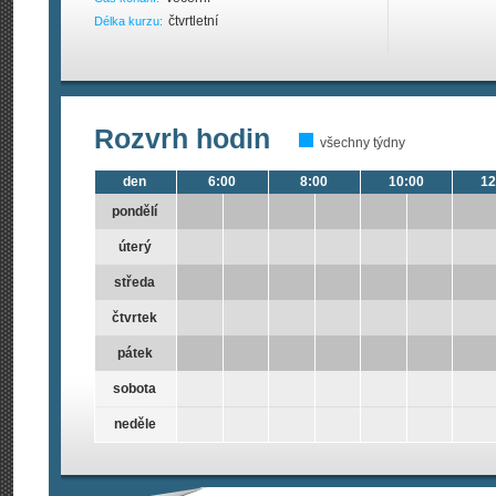
čtvrtletní
Délka kurzu:
Rozvrh hodin
všechny týdny
den
6:00
8:00
10:00
12
pondělí
úterý
středa
čtvrtek
pátek
sobota
neděle